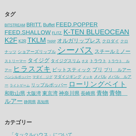
タグ
FEED.POPPER
BRITT.
Buffet
BITSTREAM
K-TEN BLUEOCEAN
FEED.SHALLOW
FLITZ.
K2F
TKLM
オルガリップレス
クロダイ
K2R
クロ
TKRP
シーバス
スチールミノー
ナッツ
ショアーズリップル
タイジグ
タイジグスリム
トラウト
ストリーマー
トラウト ル
チヌ
ヒラスズキ
ピットスティック
ブリ
ブリ ルアー
アー
メバル
マダイジギング
メバル ルア
ペンシルポッパー
マダイ ジグ
メッキ
ローリングベイト
リップルポッパー
ー
ライトゲーム
青物
青物
神奈川県
和歌山県
大阪湾
東京湾
長崎県
ルアー
静岡県
高知県
カテゴリー
「タックルハウス」について