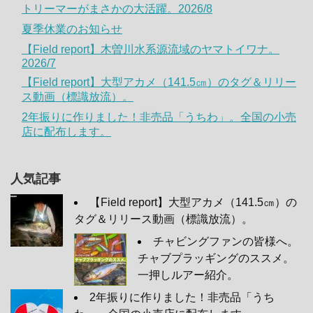
トリーマーがまさかの大活躍。2026/8
夏季休業のお知らせ
【Field report】木曽川水系源流域のヤマトイワナ。
2026/7
【Field report】大型アカメ（141.5㎝）のタグ＆リリー
ス動画（標識放流）。
2年振りに作りました！非売品「うちわ」。全国の小売
店に配布します。
人気記事
【Field report】大型アカメ（141.5㎝）の
タグ＆リリース動画（標識放流）。
チャビングファンの皆様へ。
チャブプラッギングのススメ。
一押しルアー紹介。
2年振りに作りました！非売品「うち