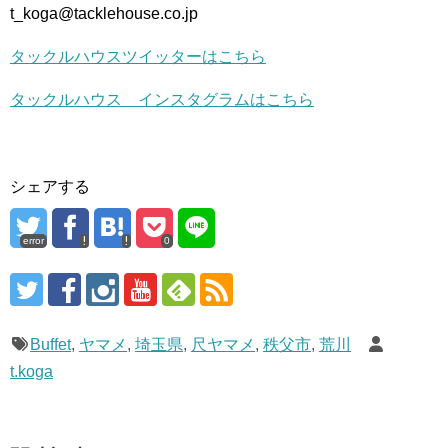
t_koga@tacklehouse.co.jp
タックルハウスツイッターはこちら
タックルハウス インスタグラムはこちら
シェアする
error
0
Buffet
,
ヤマメ
,
埼玉県
,
尺ヤマメ
,
秩父市
,
荒川
t.koga