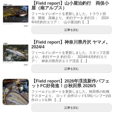
【Field report】山小屋泊釣行 両俣小
屋（南アルプス）
フィールドレポートを更新しました。トラウト担
当 開発 高橋より。 釣行データ 釣行日： 2024
年9月釣行エリア： 山小屋泊釣【...】
記事を読む
【Field report】神奈川県丹沢 ヤマメ。
2024/4
フィールドレポートを更新しました。スタッフ古賀
より。 釣行データ 釣行日： 2024年4月釣行エリ
ア： 神奈川県丹沢エリア渓流【...】
記事を読む
【Field report】2026年渓流新作バフェ
ットFC好発進！@秋田県 2026/5
フィールドレポートを更新しました。秋田県の松橋
テスターより。 ロッド:自作ロッド4,5ft(バンブー)/自
作ロッド4,8ft 【...】
記事を読む