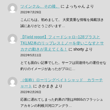
ツインクル、その後。
に
よっちゃん
より
2022年7月29日
こんにちは。初めまして。 大変貴重な情報を掲載頂き
誠にありがとうございます…
【Field report】フィードシャロ−128プラスと
TKLM2本のリップレスミノーを使いこなすとサ
カナの動きが見えてくる！
に
shorty
より
2022年5月11日
とても面白い記事でした。サーフは回遊待ちの運任せな
釣りのイメージがあったがプロに…
（仮称）ローリングベイトシャッド カラーチ
ャート
に
さかまき
より
2022年2月26日
応募に遅れてしまった釣果の7割はRB55のフラッシュ
アカキンの利根川河口アングラ…