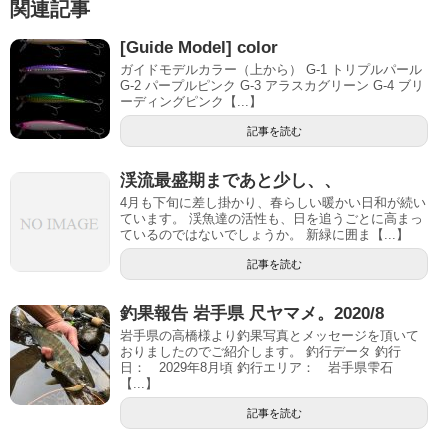
関連記事
[Guide Model] color
ガイドモデルカラー（上から） G-1 トリプルパール
G-2 パープルピンク G-3 アラスカグリーン G-4 ブリ
ーディングピンク【...】
記事を読む
渓流最盛期まであと少し、、
4月も下旬に差し掛かり、春らしい暖かい日和が続い
ています。 渓魚達の活性も、日を追うごとに高まっ
ているのではないでしょうか。 新緑に囲ま【...】
記事を読む
釣果報告 岩手県 尺ヤマメ。2020/8
岩手県の高橋様より釣果写真とメッセージを頂いて
おりましたのでご紹介します。 釣行データ 釣行
日： 2029年8月頃 釣行エリア： 岩手県雫石
【...】
記事を読む