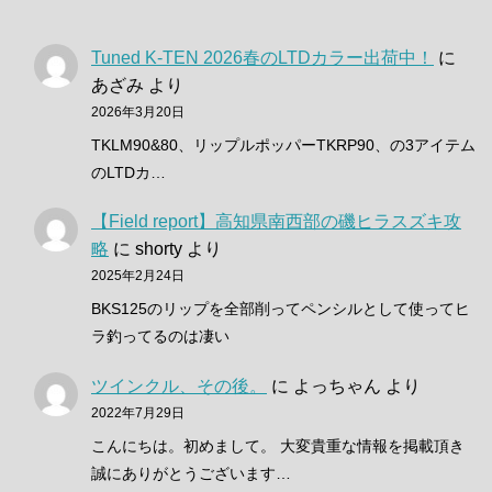
Tuned K-TEN 2026春のLTDカラー出荷中！
に
あざみ
より
2026年3月20日
TKLM90&80、リップルポッパーTKRP90、の3アイテム
のLTDカ…
【Field report】高知県南西部の磯ヒラスズキ攻
略
に
shorty
より
2025年2月24日
BKS125のリップを全部削ってペンシルとして使ってヒ
ラ釣ってるのは凄い
ツインクル、その後。
に
よっちゃん
より
2022年7月29日
こんにちは。初めまして。 大変貴重な情報を掲載頂き
誠にありがとうございます…