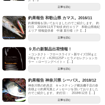
記事を読む
釣果報告 和歌山県 カマス。2016/11
釣果情報を頂いておりましたのでご紹介します。 釣
行日 2016年11月下旬頃 釣行エリア 和歌山県南紀
エリア 情報提供者 中瀬 直行様（テ【...】
記事を読む
９月の新製品出荷情報！
＜コンタクト・フロースライド＞新サイズ150ｇと
230ｇサイズ ＜K2R112SP＞ヒラメセレクションカ
ラー ＜ローリングベイト＞【...】
記事を読む
釣果報告 神奈川県 シーバス。2018/12
神奈川県の釣具店 キャスティング横浜磯子店の奈
良様より釣果写真とメッセージを頂いておりました
のでご紹介します。 釣行日： 2018年12月【...】
記事を読む