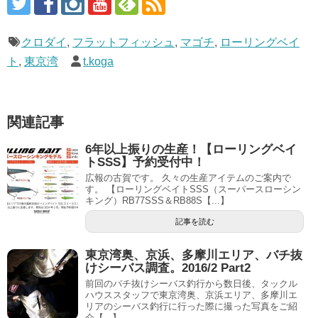
クロダイ
,
フラットフィッシュ
,
マゴチ
,
ローリングベイ
ト
,
東京湾
t.koga
関連記事
6年以上振りの生産！【ローリングベイ
トSSS】予約受付中！
広報の古賀です。 久々の生産アイテムのご案内で
す。 【ローリングベイトSSS（スーパースローシン
キング）RB77SSS＆RB88S【...】
記事を読む
東京湾奥、京浜、多摩川エリア、バチ抜
けシーバス調査。2016/2 Part2
前回のバチ抜けシーバス釣行から数日後、タックル
ハウススタッフで東京湾奥、京浜エリア、多摩川エ
リアのシーバス釣行に行った際に撮った写真をご紹
介【...】