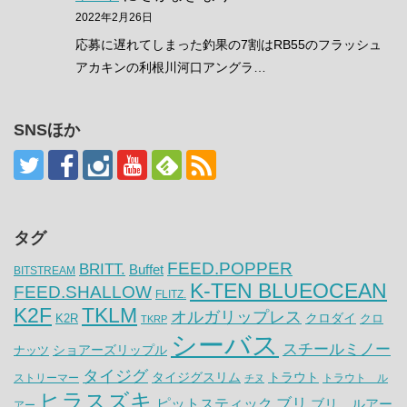
2022年2月26日
応募に遅れてしまった釣果の7割はRB55のフラッシュ
アカキンの利根川河口アングラ…
SNSほか
タグ
FEED.POPPER
BRITT.
Buffet
BITSTREAM
K-TEN BLUEOCEAN
FEED.SHALLOW
FLITZ.
K2F
TKLM
オルガリップレス
クロダイ
K2R
クロ
TKRP
シーバス
スチールミノー
ナッツ
ショアーズリップル
タイジグ
タイジグスリム
トラウト
ストリーマー
トラウト ル
チヌ
ヒラスズキ
ピットスティック
ブリ
ブリ ルアー
アー