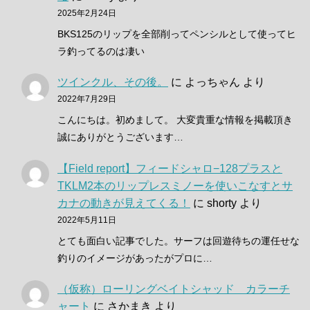
2025年2月24日
BKS125のリップを全部削ってペンシルとして使ってヒ
ラ釣ってるのは凄い
ツインクル、その後。
に
よっちゃん
より
2022年7月29日
こんにちは。初めまして。 大変貴重な情報を掲載頂き
誠にありがとうございます…
【Field report】フィードシャロ−128プラスと
TKLM2本のリップレスミノーを使いこなすとサ
カナの動きが見えてくる！
に
shorty
より
2022年5月11日
とても面白い記事でした。サーフは回遊待ちの運任せな
釣りのイメージがあったがプロに…
（仮称）ローリングベイトシャッド カラーチ
ャート
に
さかまき
より