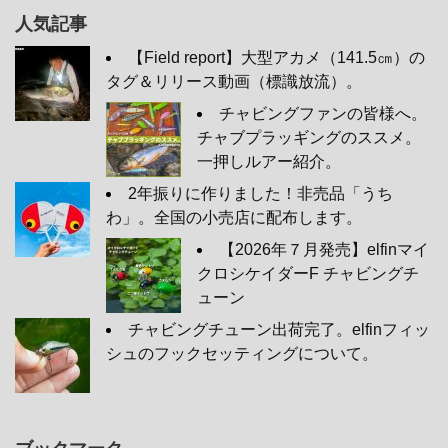
人気記事
【Field report】大型アカメ（141.5㎝）の
タグ＆リリース動画（標識放流）。
チャビングファンの皆様へ。
チャブプラッギングのススメ。
一押しルアー紹介。
2年振りに作りました！非売品「うち
わ」。全国の小売店に配布します。
【2026年７月発売】elfinマイ
クロシケイダーF チャビングチ
ューン
チャビングチューン出荷完了。elfinフィッ
シュのフックセッティングについて。