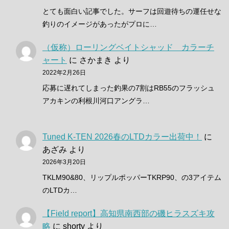
とても面白い記事でした。サーフは回遊待ちの運任せな
釣りのイメージがあったがプロに…
（仮称）ローリングベイトシャッド カラーチ
ャート
に
さかまき
より
2022年2月26日
応募に遅れてしまった釣果の7割はRB55のフラッシュ
アカキンの利根川河口アングラ…
Tuned K-TEN 2026春のLTDカラー出荷中！
に
あざみ
より
2026年3月20日
TKLM90&80、リップルポッパーTKRP90、の3アイテム
のLTDカ…
【Field report】高知県南西部の磯ヒラスズキ攻
略
に
shorty
より