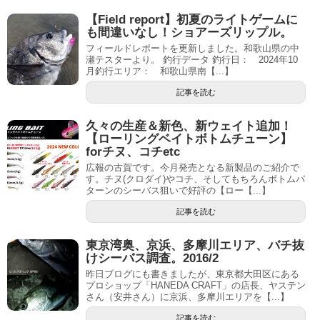
【Field report】初夏のライトゲームに
も間違いなし！ショアーズリップル。
フィールドレポートを更新しました。和歌山県の中
瀬テスターより。 釣行データ 釣行日： 2024年10
月釣行エリア： 和歌山県南【...】
記事を読む
久々の生産＆新色、新ウェイト追加！
【ローリングベイトボトムチューン】
forチヌ、コチetc
広報の古賀です。今月発売となる新製品のご紹介で
す。チヌ(クロダイ)やコチ、そしてもちろんボトムパ
ターンのシーバス狙いで好評の【ロー【...】
記事を読む
東京湾奥、京浜、多摩川エリア、バチ抜
けシーバス調査。2016/2
昨日ブログにも書きましたが、東京都大田区にある
プロショップ「HANEDA CRAFT」の店長、ヤステン
さん（安井さん）に京浜、多摩川エリアを【...】
記事を読む