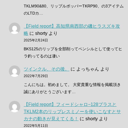
TKLM90&80、リップルポッパーTKRP90、の3アイテム
のLTDカ…
【Field report】高知県南西部の磯ヒラスズキ攻
略
に
shorty
より
2025年2月24日
BKS125のリップを全部削ってペンシルとして使ってヒ
ラ釣ってるのは凄い
ツインクル、その後。
に
よっちゃん
より
2022年7月29日
こんにちは。初めまして。 大変貴重な情報を掲載頂き
誠にありがとうございます…
【Field report】フィードシャロ−128プラスと
TKLM2本のリップレスミノーを使いこなすとサ
カナの動きが見えてくる！
に
shorty
より
2022年5月11日