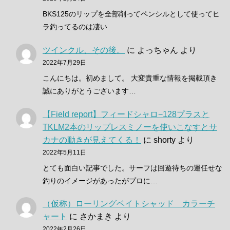
BKS125のリップを全部削ってペンシルとして使ってヒ
ラ釣ってるのは凄い
ツインクル、その後。
に
よっちゃん
より
2022年7月29日
こんにちは。初めまして。 大変貴重な情報を掲載頂き
誠にありがとうございます…
【Field report】フィードシャロ−128プラスと
TKLM2本のリップレスミノーを使いこなすとサ
カナの動きが見えてくる！
に
shorty
より
2022年5月11日
とても面白い記事でした。サーフは回遊待ちの運任せな
釣りのイメージがあったがプロに…
（仮称）ローリングベイトシャッド カラーチ
ャート
に
さかまき
より
2022年2月26日