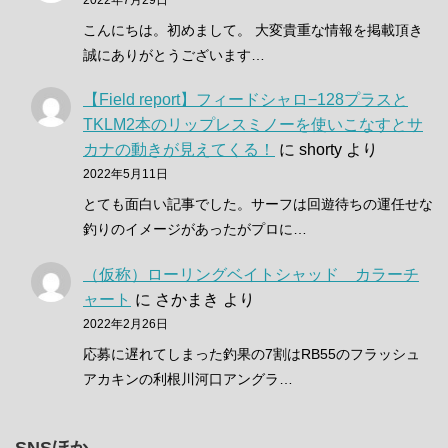
こんにちは。初めまして。 大変貴重な情報を掲載頂き
誠にありがとうございます…
【Field report】フィードシャロ−128プラスと
TKLM2本のリップレスミノーを使いこなすとサ
カナの動きが見えてくる！
に
shorty
より
2022年5月11日
とても面白い記事でした。サーフは回遊待ちの運任せな
釣りのイメージがあったがプロに…
（仮称）ローリングベイトシャッド カラーチ
ャート
に
さかまき
より
2022年2月26日
応募に遅れてしまった釣果の7割はRB55のフラッシュ
アカキンの利根川河口アングラ…
SNSほか