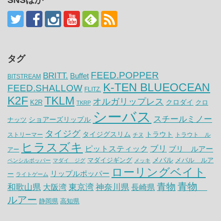
タグ
FEED.POPPER
BRITT.
Buffet
BITSTREAM
K-TEN BLUEOCEAN
FEED.SHALLOW
FLITZ.
K2F
TKLM
オルガリップレス
クロダイ
K2R
クロ
TKRP
シーバス
スチールミノー
ナッツ
ショアーズリップル
タイジグ
タイジグスリム
トラウト
ストリーマー
トラウト ル
チヌ
ヒラスズキ
ピットスティック
ブリ
ブリ ルアー
アー
メバル
マダイジギング
メバル ルア
ペンシルポッパー
マダイ ジグ
メッキ
ローリングベイト
リップルポッパー
ー
ライトゲーム
青物
青物
神奈川県
和歌山県
大阪湾
東京湾
長崎県
ルアー
静岡県
高知県