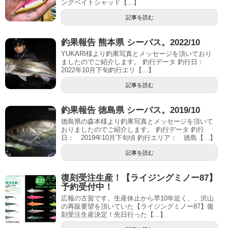
ングベイトシャッド【...】
記事を読む
釣果報告 熊本県 シーバス。2022/10
YUKARI様より釣果写真とメッセージを頂いており
ましたのでご紹介します。 釣行データ 釣行日：
2022年10月下旬釣行エリ【...】
記事を読む
釣果報告 徳島県 シーバス。2019/10
徳島県の森本様より釣果写真とメッセージを頂いて
おりましたのでご紹介します。 釣行データ 釣行
日： 2019年10月下旬頃 釣行エリア： 徳島【...】
記事を読む
復刻受注生産！【ライジングミノー87】
予約受付中！
広報の古賀です。生産休止から早10年近く、、沢山
の再販要望を頂いていた【ライジングミノー87】復
刻受注生産決定！先日行った【...】