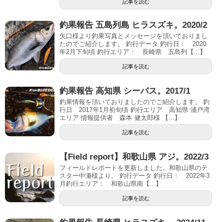
記事を読む
釣果報告 五島列島 ヒラスズキ。2020/2
矢口様より釣果写真とメッセージを頂いておりまし
たのでご紹介します。 釣行データ 釣行日： 2020
年2月下旬頃 釣行エリア： 長崎県 五島列【...】
記事を読む
釣果報告 高知県 シーバス。2017/1
釣果情報を頂いておりましたのでご紹介します。 釣
行日 2017年1月初旬頃 釣行エリア 高知県 浦戸湾
エリア 情報提供者 森本 健太郎様 【...】
記事を読む
【Field report】和歌山県 アジ。2022/3
フィールドレポートを更新しました。和歌山県のテ
スター中瀬様より。 釣行データ 釣行日： 2022年3
月釣行エリア： 和歌山県南【...】
記事を読む