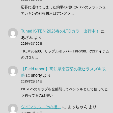
応募に遅れてしまった釣果の7割はRB55のフラッシュ
アカキンの利根川河口アングラ…
Tuned K-TEN 2026春のLTDカラー出荷中！
に
あざみ
より
2026年3月20日
TKLM90&80、リップルポッパーTKRP90、の3アイテム
のLTDカ…
【Field report】高知県南西部の磯ヒラスズキ攻
略
に
shorty
より
2025年2月24日
BKS125のリップを全部削ってペンシルとして使ってヒ
ラ釣ってるのは凄い
ツインクル、その後。
に
よっちゃん
より
2022年7月29日