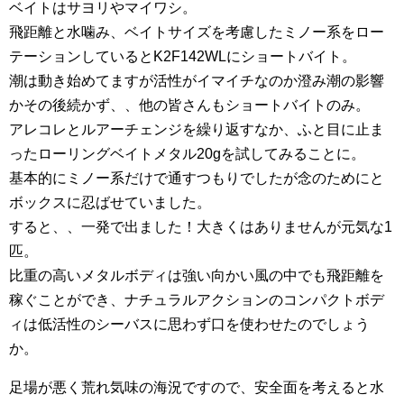
ベイトはサヨリやマイワシ。
飛距離と水噛み、ベイトサイズを考慮したミノー系をロー
テーションしているとK2F142WLにショートバイト。
潮は動き始めてますが活性がイマイチなのか澄み潮の影響
かその後続かず、、他の皆さんもショートバイトのみ。
アレコレとルアーチェンジを繰り返すなか、ふと目に止ま
ったローリングベイトメタル20gを試してみることに。
基本的にミノー系だけで通すつもりでしたが念のためにと
ボックスに忍ばせていました。
すると、、一発で出ました！大きくはありませんが元気な1
匹。
比重の高いメタルボディは強い向かい風の中でも飛距離を
稼ぐことができ、ナチュラルアクションのコンパクトボデ
ィは低活性のシーバスに思わず口を使わせたのでしょう
か。
足場が悪く荒れ気味の海況ですので、安全面を考えると水