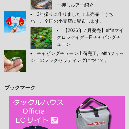
一押しルアー紹介。
2年振りに作りました！非売品「うち
わ」。全国の小売店に配布します。
【2026年７月発売】elfinマイ
クロシケイダーF チャビングチ
ューン
チャビングチューン出荷完了。elfinフィッ
シュのフックセッティングについて。
ブックマーク