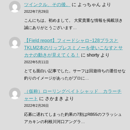
ツインクル、その後。
に
よっちゃん
より
2022年7月29日
こんにちは。初めまして。 大変貴重な情報を掲載頂き
誠にありがとうございます…
【Field report】フィードシャロ−128プラスと
TKLM2本のリップレスミノーを使いこなすとサ
カナの動きが見えてくる！
に
shorty
より
2022年5月11日
とても面白い記事でした。サーフは回遊待ちの運任せな
釣りのイメージがあったがプロに…
（仮称）ローリングベイトシャッド カラーチ
ャート
に
さかまき
より
2022年2月26日
応募に遅れてしまった釣果の7割はRB55のフラッシュ
アカキンの利根川河口アングラ…