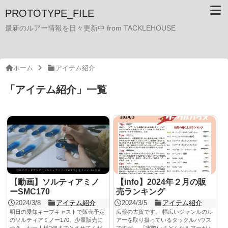
PROTOTYPE_FILE
最新のルアー情報を日々更新中 from TACKLEHOUSE
ホーム
アイテム紹介
「
アイテム紹介
」
一覧
【動画】ソルティアミノ
【info】2024年２月の販
ーSMC170
売ランキング
2024/3/8
アイテム紹介
2024/3/5
アイテム紹介
明日の愛知キープキャストで販売予定
広報の古賀です。 幅広いジャンルのル
のソルティアミノー170。少量販売に
アーを取り扱っているタックルハウス
つき、お一人様2個までとさせてくだ
ですが、 「実際いまどんなルアーが人