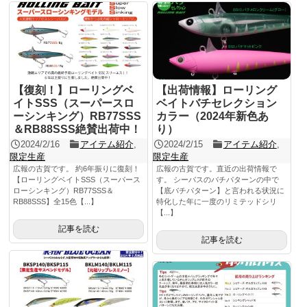
【復刻！】ローリングベ
【出荷情報】ローリング
イトSSS（スーパースロ
ベイトバチセレクション
ーシンキング）RB77SSS
カラー（2024年新色あ
＆RB88SSS絶賛出荷中！
り）
2024/2/16
アイテム紹介
,
2024/2/15
アイテム紹介
,
限定生産
限定生産
広報の古賀です。 約6年振りに復刻！
広報の古賀です。直近の出荷情報で
【ローリングベイトSSS（スーパース
す。 シーバスのバチパターンの中で
ローシンキング）RB77SSS＆
【底バチパターン】と言われる状況に
RB88SSS】全15色【...】
特化した年に一度のリミテッドシリ
【...】
記事を読む
記事を読む