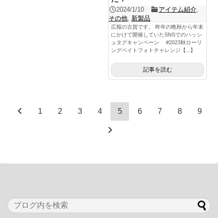
2024/1/10
アイテム紹介
,
その他
,
新製品
広報の古賀です。 昨年の晩秋から年末
にかけて開催していたSNSでのハッシ
ュタグキャンペーン #2023秋ローリ
ングベイトフォトチャレンジ【...】
記事を読む
1
2
3
4
5
6
7
8
9