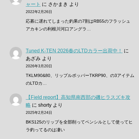
ャート
に
さかまき
より
2022年2月26日
応募に遅れてしまった釣果の7割はRB55のフラッシュ
アカキンの利根川河口アングラ…
Tuned K-TEN 2026春のLTDカラー出荷中！
に
あざみ
より
2026年3月20日
TKLM90&80、リップルポッパーTKRP90、の3アイテム
のLTDカ…
【Field report】高知県南西部の磯ヒラスズキ攻
略
に
shorty
より
2025年2月24日
BKS125のリップを全部削ってペンシルとして使ってヒ
ラ釣ってるのは凄い