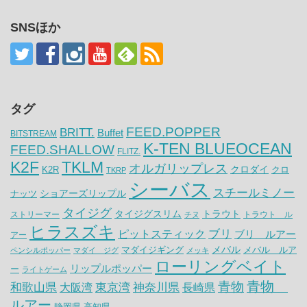
SNSほか
タグ
FEED.POPPER
BRITT.
Buffet
BITSTREAM
K-TEN BLUEOCEAN
FEED.SHALLOW
FLITZ.
K2F
TKLM
オルガリップレス
クロダイ
K2R
クロ
TKRP
シーバス
スチールミノー
ナッツ
ショアーズリップル
タイジグ
タイジグスリム
トラウト
ストリーマー
トラウト ル
チヌ
ヒラスズキ
ピットスティック
ブリ
ブリ ルアー
アー
メバル
マダイジギング
メバル ルア
ペンシルポッパー
マダイ ジグ
メッキ
ローリングベイト
リップルポッパー
ー
ライトゲーム
青物
青物
神奈川県
和歌山県
大阪湾
東京湾
長崎県
ルアー
静岡県
高知県