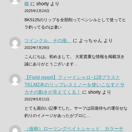
略
に
shorty
より
2025年2月24日
BKS125のリップを全部削ってペンシルとして使ってヒ
ラ釣ってるのは凄い
ツインクル、その後。
に
よっちゃん
より
2022年7月29日
こんにちは。初めまして。 大変貴重な情報を掲載頂き
誠にありがとうございます…
【Field report】フィードシャロ−128プラスと
TKLM2本のリップレスミノーを使いこなすとサ
カナの動きが見えてくる！
に
shorty
より
2022年5月11日
とても面白い記事でした。サーフは回遊待ちの運任せな
釣りのイメージがあったがプロに…
（仮称）ローリングベイトシャッド カラーチ