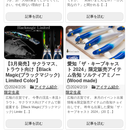
さい。やむ得ない理由が【...】
気なの？」と聞かれる【...】
記事を読む
記事を読む
【3月発売】サクラマス、
愛知「ザ・キープキャス
トラウト向け【Black
ト 2024」限定販売アイテ
Magic(ブラックマジック)
ム告知 ソルティアミノー
Limited Color】
(Wood made)
2024/2/26
アイテム紹介
,
2024/2/19
アイテム紹介
,
限定生産
限定生産
広報の古賀です。 今季の渓流～本流ト
広報の古賀です。 来月のイベント出展
ラウト、サクラマス向けアイテムで新
情報＆限定販売アイテムの告知チョイ
提案する 【Black Magic(ブラックマジ
出しです。 昨年も出展した愛知「ザ・
ック) Limite【...】
キープキャスト 2024」(20【...】
記事を読む
記事を読む