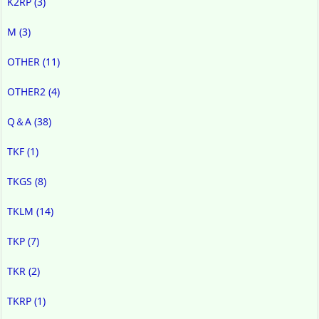
K2RP
(3)
M
(3)
OTHER
(11)
OTHER2
(4)
Q＆A
(38)
TKF
(1)
TKGS
(8)
TKLM
(14)
TKP
(7)
TKR
(2)
TKRP
(1)