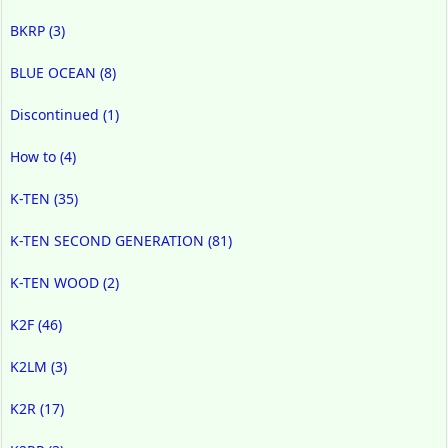
BKRP
(3)
BLUE OCEAN
(8)
Discontinued
(1)
How to
(4)
K-TEN
(35)
K-TEN SECOND GENERATION
(81)
K-TEN WOOD
(2)
K2F
(46)
K2LM
(3)
K2R
(17)