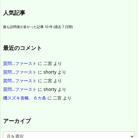
人気記事
最も訪問者が多かった記事 10 件 (過去 7 日間)
最近のコメント
質問…ファースト
に
二宮
より
質問…ファースト
に
shorty
より
質問…ファースト
に
二宮
より
質問…ファースト
に
shorty
より
磯スズキ攻略、６カ条
に
二宮
より
アーカイブ
ア