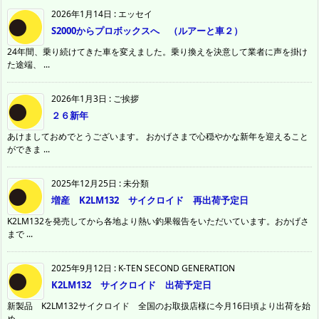
2026年1月14日
:
エッセイ
S2000からプロボックスへ （ルアーと車２）
24年間、乗り続けてきた車を変えました。乗り換えを決意して業者に声を掛け
た途端、 ...
2026年1月3日
:
ご挨拶
２６新年
あけましておめでとうございます。 おかげさまで心穏やかな新年を迎えること
ができま ...
2025年12月25日
:
未分類
増産 K2LM132 サイクロイド 再出荷予定日
K2LM132を発売してから各地より熱い釣果報告をいただいています。おかげさ
まで ...
2025年9月12日
:
K-TEN SECOND GENERATION
K2LM132 サイクロイド 出荷予定日
新製品 K2LM132サイクロイド 全国のお取扱店様に今月16日頃より出荷を始
め ...