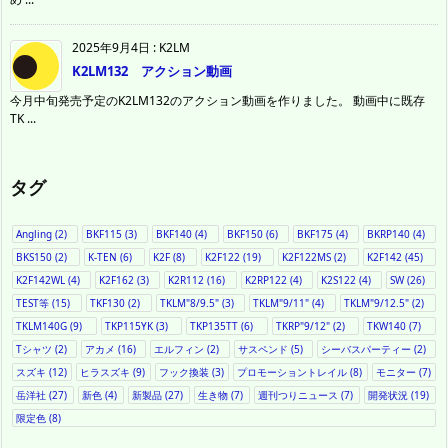
2025年9月4日
:
K2LM
K2LM132 アクション動画
今月中旬発売予定のK2LM132のアクション動画を作りました。 動画中に既存
TK ...
タグ
Angling
(2)
BKF115
(3)
BKF140
(4)
BKF150
(6)
BKF175
(4)
BKRP140
(4)
BKS150
(2)
K-TEN
(6)
K2F
(8)
K2F122
(19)
K2F122MS
(2)
K2F142
(45)
K2F142WL
(4)
K2F162
(3)
K2R112
(16)
K2RP122
(4)
K2S122
(4)
SW
(26)
TEST等
(15)
TKF130
(2)
TKLM"8/9.5"
(3)
TKLM"9/11"
(4)
TKLM"9/12.5"
(2)
TKLM140G
(9)
TKP115YK
(3)
TKP135TT
(6)
TKRP"9/12"
(2)
TKW140
(7)
Tシャツ
(2)
アカメ
(16)
エルフィン
(2)
サスペンド
(5)
シーバスパーティー
(2)
スズキ
(12)
ヒラスズキ
(9)
フック換装
(3)
プロモーショントレイル
(8)
モニター
(7)
岳洋社
(27)
新色
(4)
新製品
(27)
生き物
(7)
週刊つりニュース
(7)
開発状況
(19)
限定色
(8)