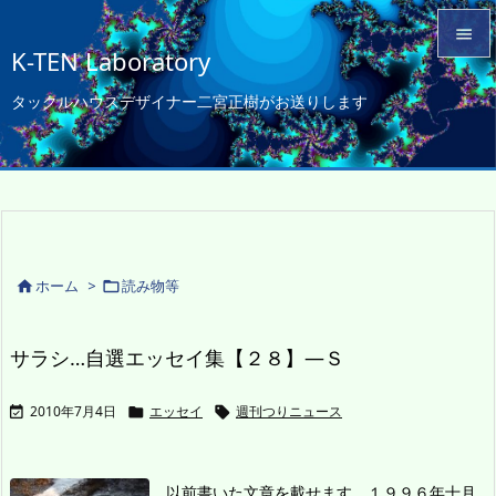

K-TEN Laboratory

タックルハウスデザイナー二宮正樹がお送りします
メニュ

サイド

前へ

次へ
ホーム
>
読み物等



検索
サラシ…自選エッセイ集【２８】―Ｓ
2010年7月4日
エッセイ
週刊つりニュース



以前書いた文章を載せます。
１９９６年十月