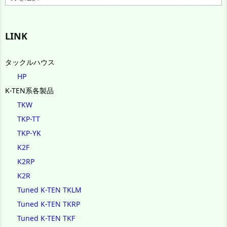
ー
カ
イ
ブ
LINK
タックルハウス
HP
K-TEN系各製品
TKW
TKP-TT
TKP-YK
K2F
K2RP
K2R
Tuned K-TEN TKLM
Tuned K-TEN TKRP
Tuned K-TEN TKF