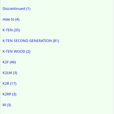
Discontinued
(1)
How to
(4)
K-TEN
(35)
K-TEN SECOND GENERATION
(81)
K-TEN WOOD
(2)
K2F
(46)
K2LM
(3)
K2R
(17)
K2RP
(3)
M
(3)