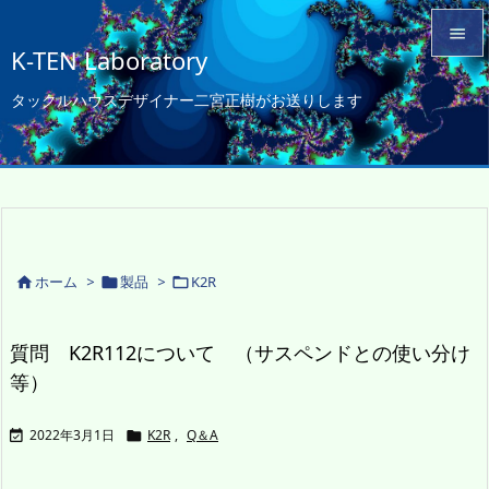

K-TEN Laboratory

タックルハウスデザイナー二宮正樹がお送りします
メニュ

サイド

前へ

次へ
ホーム
>
製品
>
K2R




検索
質問 K2R112について （サスペンドとの使い分け
等）
2022年3月1日
K2R
,
Q＆A

