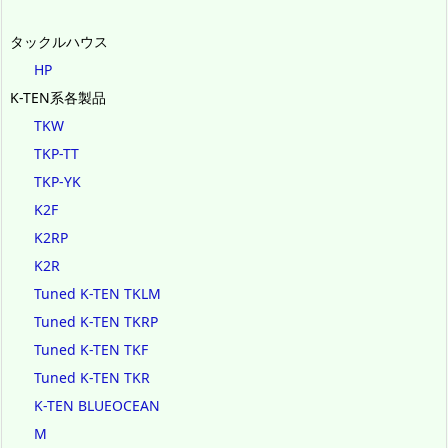
タックルハウス
HP
K-TEN系各製品
TKW
TKP-TT
TKP-YK
K2F
K2RP
K2R
Tuned K-TEN TKLM
Tuned K-TEN TKRP
Tuned K-TEN TKF
Tuned K-TEN TKR
K-TEN BLUEOCEAN
M