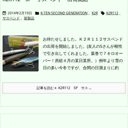
2014年2月19日
K-TEN SECOND GENERATION
,
K2R
K2R112
,



サスペンド
,
新製品
お待たせしました。Ｋ２Ｒ１１２サスペンド
の出荷を開始しました。
(友人のSさんが根性
で引き出してくれました。葉巻で７キロオー
バー！房総４月の某日某所。）
例年より雪の
日の多い今冬ですが、合間の日溜まりに釣
記事を読む
K2R112 SP サス ...