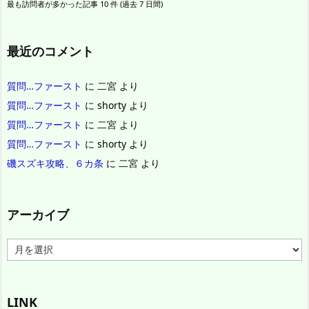
最も訪問者が多かった記事 10 件 (過去 7 日間)
最近のコメント
質問…ファースト
に
二宮
より
質問…ファースト
に
shorty
より
質問…ファースト
に
二宮
より
質問…ファースト
に
shorty
より
磯スズキ攻略、６カ条
に
二宮
より
アーカイブ
ア
ー
カ
イ
ブ
LINK