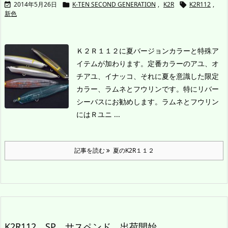
2014年5月26日
K-TEN SECOND GENERATION
,
K2R
K2R112
,



新色
Ｋ２Ｒ１１２に夏バージョンカラーと特殊ア
イテムが加わります。
定番カラーのアユ、オ
チアユ、イナッコ、それに夏を意識した限定
カラー、ラムネとフウリンです。特にリバー
シーバスにお勧めします。
ラムネとフウリン
にはＲユニ ...
記事を読む
夏のK2R１１２
K2R112 SP サスペンド 出荷開始