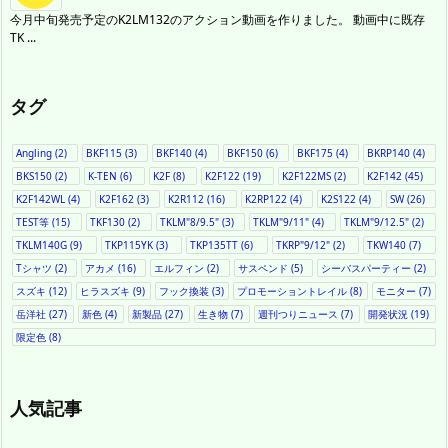
今月中旬発売予定のK2LM132のアクション動画を作りました。 動画中に既存
TK ...
タグ
Angling
(2)
BKF115
(3)
BKF140
(4)
BKF150
(6)
BKF175
(4)
BKRP140
(4)
BKS150
(2)
K-TEN
(6)
K2F
(8)
K2F122
(19)
K2F122MS
(2)
K2F142
(45)
K2F142WL
(4)
K2F162
(3)
K2R112
(16)
K2RP122
(4)
K2S122
(4)
SW
(26)
TEST等
(15)
TKF130
(2)
TKLM"8/9.5"
(3)
TKLM"9/11"
(4)
TKLM"9/12.5"
(2)
TKLM140G
(9)
TKP115YK
(3)
TKP135TT
(6)
TKRP"9/12"
(2)
TKW140
(7)
Tシャツ
(2)
アカメ
(16)
エルフィン
(2)
サスペンド
(5)
シーバスパーティー
(2)
スズキ
(12)
ヒラスズキ
(9)
フック換装
(3)
プロモーショントレイル
(8)
モニター
(7)
岳洋社
(27)
新色
(4)
新製品
(27)
生き物
(7)
週刊つりニュース
(7)
開発状況
(19)
限定色
(8)
人気記事