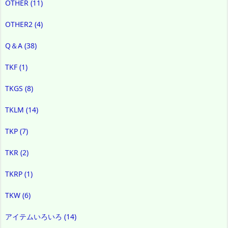
OTHER
(11)
OTHER2
(4)
Q＆A
(38)
TKF
(1)
TKGS
(8)
TKLM
(14)
TKP
(7)
TKR
(2)
TKRP
(1)
TKW
(6)
アイテムいろいろ
(14)