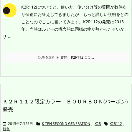
K2R112についてと、使い方、使い分け等の質問が数件あ
り個別にお答えしてきましたが、もっと詳しい説明をとの
ことなのでここに書いてみます。
K2R112の発売は2013
年。当時はルアーの概念的に同様の物が無かったせいか、
サ ...
記事を読む
質問 K2R112につ ...
Ｋ２Ｒ１１２限定カラー ＢＯＵＲＢＯＮ(バーボン)
発売
2015年7月25日
K-TEN SECOND GENERATION
,
K2R
K2R112
,



新色