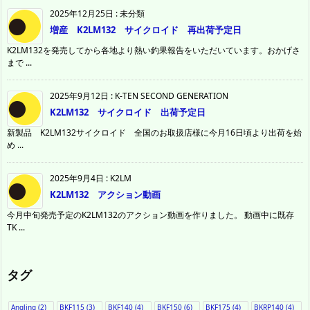
2025年12月25日
:
未分類
増産 K2LM132 サイクロイド 再出荷予定日
K2LM132を発売してから各地より熱い釣果報告をいただいています。おかげさ
まで ...
2025年9月12日
:
K-TEN SECOND GENERATION
K2LM132 サイクロイド 出荷予定日
新製品 K2LM132サイクロイド 全国のお取扱店様に今月16日頃より出荷を始
め ...
2025年9月4日
:
K2LM
K2LM132 アクション動画
今月中旬発売予定のK2LM132のアクション動画を作りました。 動画中に既存
TK ...
タグ
Angling
(2)
BKF115
(3)
BKF140
(4)
BKF150
(6)
BKF175
(4)
BKRP140
(4)