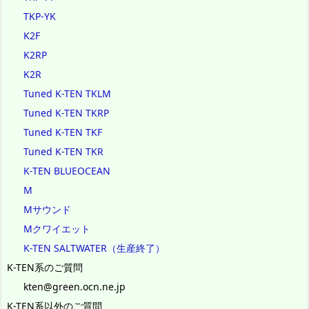
TKP-YK
K2F
K2RP
K2R
Tuned K-TEN TKLM
Tuned K-TEN TKRP
Tuned K-TEN TKF
Tuned K-TEN TKR
K-TEN BLUEOCEAN
M
Mサウンド
Mクワイエット
K-TEN SALTWATER（生産終了）
K-TEN系のご質問
kten@green.ocn.ne.jp
K-TEN系以外のご質問