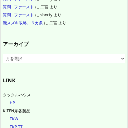
質問…ファースト
に
二宮
より
質問…ファースト
に
shorty
より
磯スズキ攻略、６カ条
に
二宮
より
アーカイブ
ア
ー
カ
イ
ブ
LINK
タックルハウス
HP
K-TEN系各製品
TKW
TKP-TT