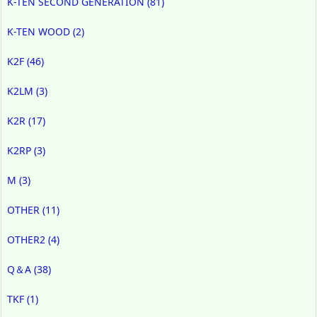
K-TEN SECOND GENERATION
(81)
K-TEN WOOD
(2)
K2F
(46)
K2LM
(3)
K2R
(17)
K2RP
(3)
M
(3)
OTHER
(11)
OTHER2
(4)
Q＆A
(38)
TKF
(1)