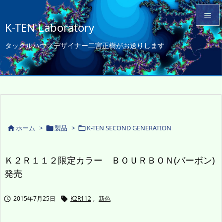

K-TEN Laboratory

タックルハウスデザイナー二宮正樹がお送りします
メニュ

サイド

前へ

次へ
ホーム
>
製品
>
K-TEN SECOND GENERATION




検索
Ｋ２Ｒ１１２限定カラー ＢＯＵＲＢＯＮ(バーボン)
発売
2015年7月25日
K2R112
,
新色

