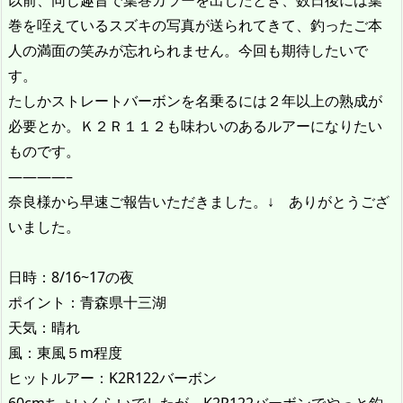
以前、同じ趣旨で葉巻カラーを出したとき、数日後には葉
巻を咥えているスズキの写真が送られてきて、釣ったご本
人の満面の笑みが忘れられません。今回も期待したいで
す。
たしかストレートバーボンを名乗るには２年以上の熟成が
必要とか。Ｋ２Ｒ１１２も味わいのあるルアーになりたい
ものです。
————–
奈良様から早速ご報告いただきました。↓ ありがとうござ
いました。
日時：8/16~17の夜
ポイント：青森県十三湖
天気：晴れ
風：東風５m程度
ヒットルアー：K2R122バーボン