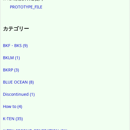
PROTOTYPE_FILE
カテゴリー
BKF・BKS
(9)
BKLM
(1)
BKRP
(3)
BLUE OCEAN
(8)
Discontinued
(1)
How to
(4)
K-TEN
(35)