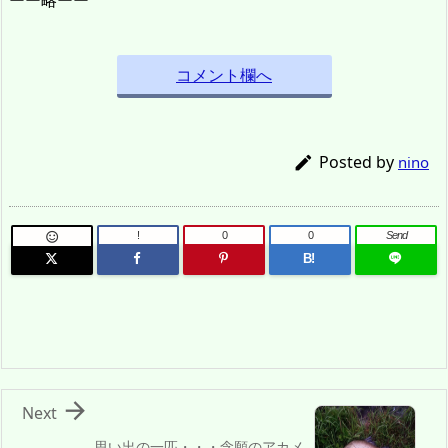
ーー略ーー
コメント欄へ
Posted by

nino
!
0
0
Send

B!

Next
思い出の一匹・・・念願のアカメ