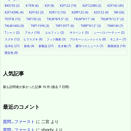
BKS150
(2)
K-TEN
(6)
K2F
(8)
K2F122
(19)
K2F122MS
(2)
K2F142
(45)
K2F142WL
(4)
K2F162
(3)
K2R112
(16)
K2RP122
(4)
K2S122
(4)
SW
(26)
TEST等
(15)
TKF130
(2)
TKLM"8/9.5"
(3)
TKLM"9/11"
(4)
TKLM"9/12.5"
(2)
TKLM140G
(9)
TKP115YK
(3)
TKP135TT
(6)
TKRP"9/12"
(2)
TKW140
(7)
Tシャツ
(2)
アカメ
(16)
エルフィン
(2)
サスペンド
(5)
シーバスパーティー
(2)
スズキ
(12)
ヒラスズキ
(9)
フック換装
(3)
プロモーショントレイル
(8)
モニター
(7)
岳洋社
(27)
新色
(4)
新製品
(27)
生き物
(7)
週刊つりニュース
(7)
開発状況
(19)
限定色
(8)
人気記事
最も訪問者が多かった記事 10 件 (過去 7 日間)
最近のコメント
質問…ファースト
に
二宮
より
質問…ファースト
に
shorty
より