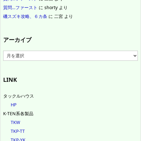
質問…ファースト
に
shorty
より
磯スズキ攻略、６カ条
に
二宮
より
アーカイブ
ア
ー
カ
イ
ブ
LINK
タックルハウス
HP
K-TEN系各製品
TKW
TKP-TT
TKP-YK