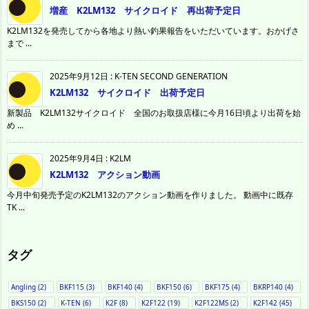
増産 K2LM132 サイクロイド 再出荷予定日
K2LM132を発売してから各地より熱い釣果報告をいただいています。おかげさ
まで ...
2025年9月12日
:
K-TEN SECOND GENERATION
K2LM132 サイクロイド 出荷予定日
新製品 K2LM132サイクロイド 全国のお取扱店様に今月16日頃より出荷を始
め ...
2025年9月4日
:
K2LM
K2LM132 アクション動画
今月中旬発売予定のK2LM132のアクション動画を作りました。 動画中に既存
TK ...
タグ
Angling
(2)
BKF115
(3)
BKF140
(4)
BKF150
(6)
BKF175
(4)
BKRP140
(4)
BKS150
(2)
K-TEN
(6)
K2F
(8)
K2F122
(19)
K2F122MS
(2)
K2F142
(45)