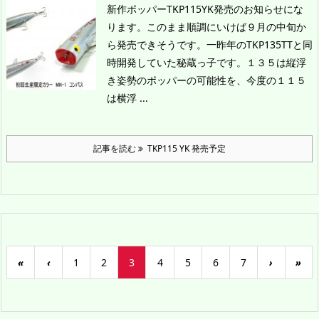
新作ポッパーTKP115YK発売のお知らせにな
ります。
このまま順調にいけば９月の中旬か
ら発売できそうです。一昨年のTKP135TTと同
時開発していた秘蔵っ子です。１３５は縦浮
き姿勢のポッパーの可能性を、今度の１１５
は横浮 ...
記事を読む
TKP115 YK 発売予定
«
‹
1
2
3
4
5
6
7
›
»