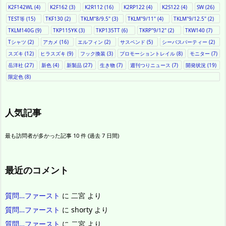
K2F142WL
(4)
K2F162
(3)
K2R112
(16)
K2RP122
(4)
K2S122
(4)
SW
(26)
TEST等
(15)
TKF130
(2)
TKLM"8/9.5"
(3)
TKLM"9/11"
(4)
TKLM"9/12.5"
(2)
TKLM140G
(9)
TKP115YK
(3)
TKP135TT
(6)
TKRP"9/12"
(2)
TKW140
(7)
Tシャツ
(2)
アカメ
(16)
エルフィン
(2)
サスペンド
(5)
シーバスパーティー
(2)
スズキ
(12)
ヒラスズキ
(9)
フック換装
(3)
プロモーショントレイル
(8)
モニター
(7)
岳洋社
(27)
新色
(4)
新製品
(27)
生き物
(7)
週刊つりニュース
(7)
開発状況
(19)
限定色
(8)
人気記事
最も訪問者が多かった記事 10 件 (過去 7 日間)
最近のコメント
質問…ファースト
に
二宮
より
質問…ファースト
に
shorty
より
質問…ファースト
に
二宮
より