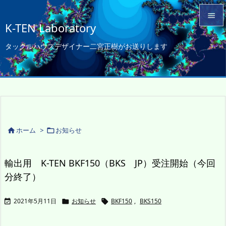

K-TEN Laboratory

タックルハウスデザイナー二宮正樹がお送りします
メニュ

サイド

前へ

次へ
ホーム
>
お知らせ



検索
輸出用 K-TEN BKF150（BKS JP）受注開始（今回
分終了）
2021年5月11日
お知らせ
BKF150
,
BKS150


