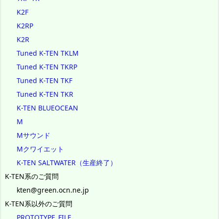
K2F
K2RP
K2R
Tuned K-TEN TKLM
Tuned K-TEN TKRP
Tuned K-TEN TKF
Tuned K-TEN TKR
K-TEN BLUEOCEAN
M
Mサウンド
Mクワイエット
K-TEN SALTWATER（生産終了）
K-TEN系のご質問
kten@green.ocn.ne.jp
K-TEN系以外のご質問
PROTOTYPE_FILE