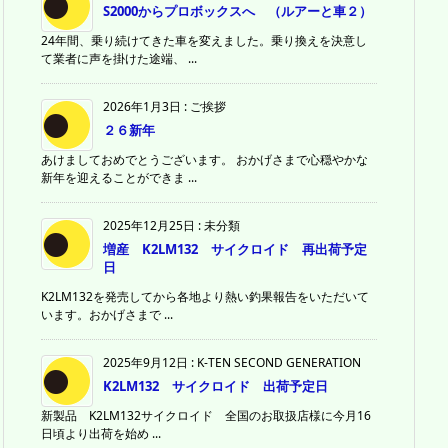
S2000からプロボックスへ （ルアーと車２）
24年間、乗り続けてきた車を変えました。乗り換えを決意し
て業者に声を掛けた途端、 ...
2026年1月3日
:
ご挨拶
２６新年
あけましておめでとうございます。 おかげさまで心穏やかな
新年を迎えることができま ...
2025年12月25日
:
未分類
増産 K2LM132 サイクロイド 再出荷予定
日
K2LM132を発売してから各地より熱い釣果報告をいただいて
います。おかげさまで ...
2025年9月12日
:
K-TEN SECOND GENERATION
K2LM132 サイクロイド 出荷予定日
新製品 K2LM132サイクロイド 全国のお取扱店様に今月16
日頃より出荷を始め ...