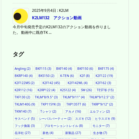
2025年9月4日
:
K2LM
K2LM132 アクション動画
今月中旬発売予定のK2LM132のアクション動画を作りまし
た。 動画中に既存TK ...
タグ
Angling
(2)
BKF115
(3)
BKF140
(4)
BKF150
(6)
BKF175
(4)
BKRP140
(4)
BKS150
(2)
K-TEN
(6)
K2F
(8)
K2F122
(19)
K2F122MS
(2)
K2F142
(45)
K2F142WL
(4)
K2F162
(3)
K2R112
(16)
K2RP122
(4)
K2S122
(4)
SW
(26)
TEST等
(15)
TKF130
(2)
TKLM"8/9.5"
(3)
TKLM"9/11"
(4)
TKLM"9/12.5"
(2)
TKLM140G
(9)
TKP115YK
(3)
TKP135TT
(6)
TKRP"9/12"
(2)
TKW140
(7)
Tシャツ
(2)
アカメ
(16)
エルフィン
(2)
サスペンド
(5)
シーバスパーティー
(2)
スズキ
(12)
ヒラスズキ
(9)
フック換装
(3)
プロモーショントレイル
(8)
モニター
(7)
岳洋社
(27)
新色
(4)
新製品
(27)
生き物
(7)