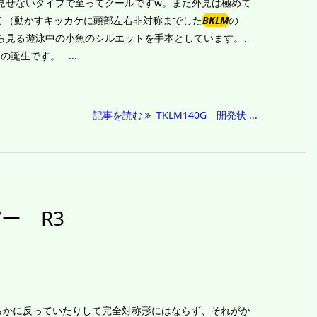
外に見せないタイプで至ってクールですw。また外見は極めて
く（動かすキッカケに頭部左右非対称までした
BKLM
の
から見る遊泳中の小魚のシルエットを手本としています。、
の誕生です。 ...
記事を読む
TKLM140G 開発状 ...
ー R3
ちらかに反っていたりして完全対称形にはならず、それがか