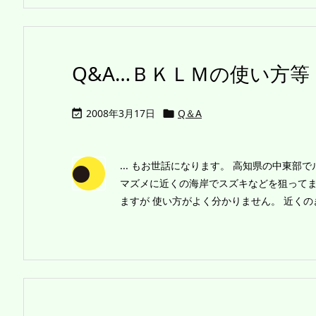
Q&A…ＢＫＬＭの使い方等
2008年3月17日
Q＆A


... もお世話になります。 高知県の中東部
マズメに近くの海岸でスズキなどを狙って
ますが 使い方がよく分かりません。 近くのき