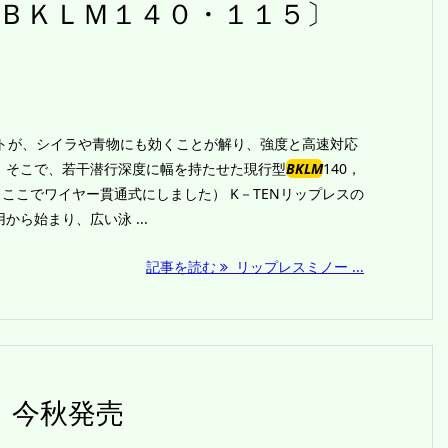
ＢＫＬＭ１４０・１１５〕
ダートが、シイラや青物にも効くことが解り、強度と高速対応
。そこで、若干潜行深度に幅を持たせた現行型
BKLM
140，
（ここでワイヤー貫通式にしました） K－TENリップレスの
ら始まり、広い泳 ...
記事を読む
リップレスミノー ...
ド 今秋発売