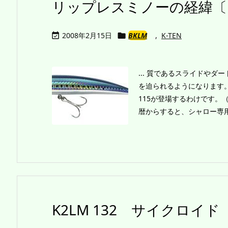
リップレスミノーの経緯〔
2008年2月15日
BKLM
,
K-TEN


... 質であるスライドや
を迫られるようになります
115が登場するわけです。
暦からすると、シャロー専用か
K2LM 132 サイクロイ