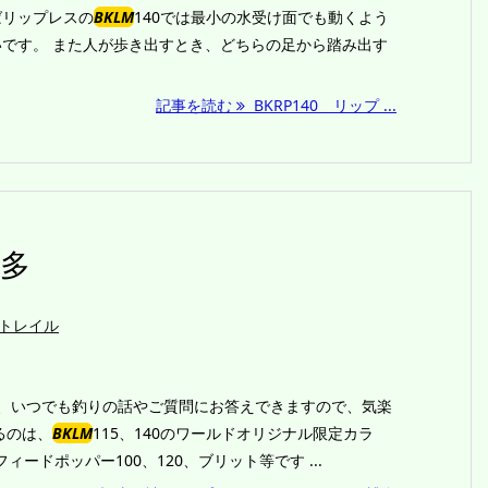
ばリップレスの
BKLM
140では最小の水受け面でも動くよう
です。 また人が歩き出すとき、どちらの足から踏み出す
記事を読む
BKRP140 リップ ...
多
トレイル
その間、いつでも釣りの話やご質問にお答えできますので、気楽
るのは、
BKLM
115、140のワールドオリジナル限定カラ
フィードポッパー100、120、ブリット等です ...