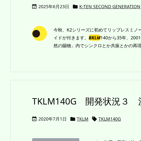
2025年6月23日
K-TEN SECOND GENERATION


今秋、K2シリーズに初めてリップレスミノー
イドが付きます。
BKLM
140から35年、20
然の賜物」内でシンクロとか共振とかの再現が
TKLM140G 開発状況３
2020年7月1日
TKLM
TKLM140G


