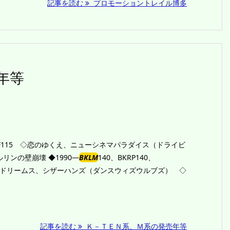
記事を読む
プロモーショントレイル博多
年等
05、BKF115 ◇恋のゆくえ、ニューシネマパラダイス（ドライビ
リンの壁崩壊 ◆1990―
BKLM
140、BKRP140、
オブドリームス、シザーハンズ（ダンスウィズウルブズ） ◇
記事を読む
Ｋ－ＴＥＮ系、Ｍ系の発売年等