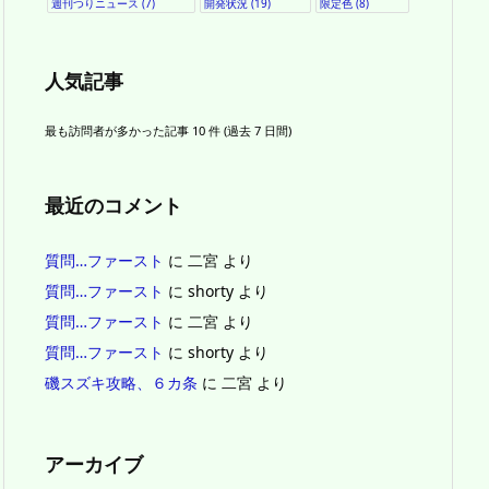
週刊つりニュース
(7)
開発状況
(19)
限定色
(8)
人気記事
最も訪問者が多かった記事 10 件 (過去 7 日間)
最近のコメント
質問…ファースト
に
二宮
より
質問…ファースト
に
shorty
より
質問…ファースト
に
二宮
より
質問…ファースト
に
shorty
より
磯スズキ攻略、６カ条
に
二宮
より
アーカイブ