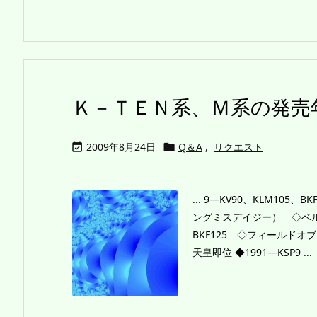
Ｋ－ＴＥＮ系、Ｍ系の発売
2009年8月24日
Q＆A
,
リクエスト


... 9―KV90、KLM1
ングミスデイジー） ◇ベル
BKF125 ◇フィールド
天皇即位 ◆1991―KSP9 ...