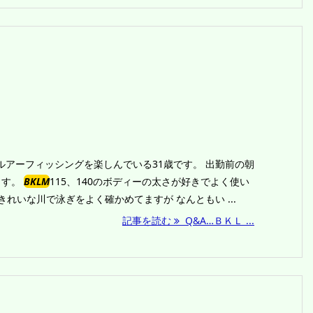
でルアーフィッシングを楽しんでいる31歳です。 出勤前の朝
ます。
BKLM
115、140のボディーの太さが好きでよく使い
れいな川で泳ぎをよく確かめてますが なんともい ...
記事を読む
Q&A…ＢＫＬ ...