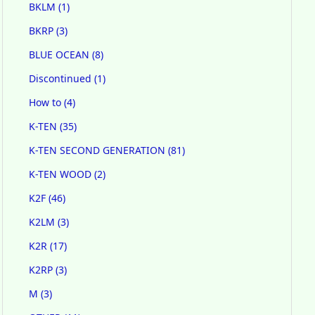
BKLM
(1)
BKRP
(3)
BLUE OCEAN
(8)
Discontinued
(1)
How to
(4)
K-TEN
(35)
K-TEN SECOND GENERATION
(81)
K-TEN WOOD
(2)
K2F
(46)
K2LM
(3)
K2R
(17)
K2RP
(3)
M
(3)