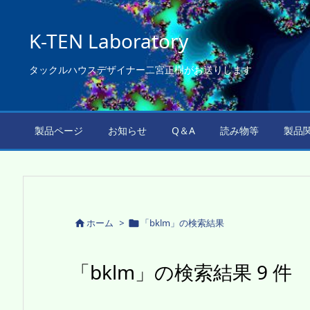
K-TEN Laboratory
タックルハウスデザイナー二宮正樹がお送りします
製品ページ
お知らせ
Q＆A
読み物等
製品
ホーム
>
「bklm」の検索結果


「bklm」の検索結果 9 件