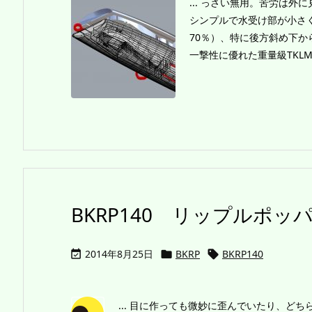
... っさい無用。苦労は
シンプルで水受け部が小さ
70％）、特に後方斜め下
一撃性に優れた重量級TKLM
BKRP140 リップルポッパ
2014年8月25日
BKRP
BKRP140



... 目に作っても微妙に歪んでいたり、ど