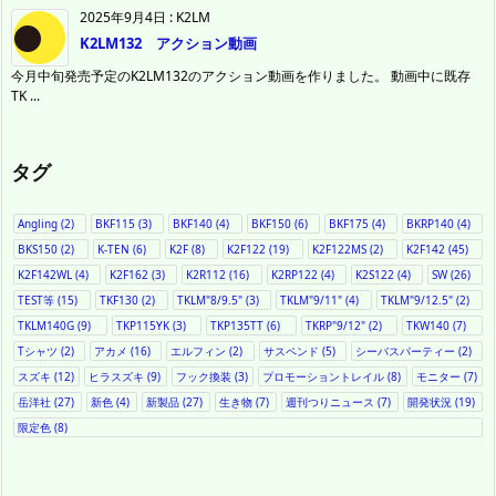
2025年9月4日
:
K2LM
K2LM132 アクション動画
今月中旬発売予定のK2LM132のアクション動画を作りました。 動画中に既存
TK ...
タグ
Angling
(2)
BKF115
(3)
BKF140
(4)
BKF150
(6)
BKF175
(4)
BKRP140
(4)
BKS150
(2)
K-TEN
(6)
K2F
(8)
K2F122
(19)
K2F122MS
(2)
K2F142
(45)
K2F142WL
(4)
K2F162
(3)
K2R112
(16)
K2RP122
(4)
K2S122
(4)
SW
(26)
TEST等
(15)
TKF130
(2)
TKLM"8/9.5"
(3)
TKLM"9/11"
(4)
TKLM"9/12.5"
(2)
TKLM140G
(9)
TKP115YK
(3)
TKP135TT
(6)
TKRP"9/12"
(2)
TKW140
(7)
Tシャツ
(2)
アカメ
(16)
エルフィン
(2)
サスペンド
(5)
シーバスパーティー
(2)
スズキ
(12)
ヒラスズキ
(9)
フック換装
(3)
プロモーショントレイル
(8)
モニター
(7)
岳洋社
(27)
新色
(4)
新製品
(27)
生き物
(7)
週刊つりニュース
(7)
開発状況
(19)
限定色
(8)