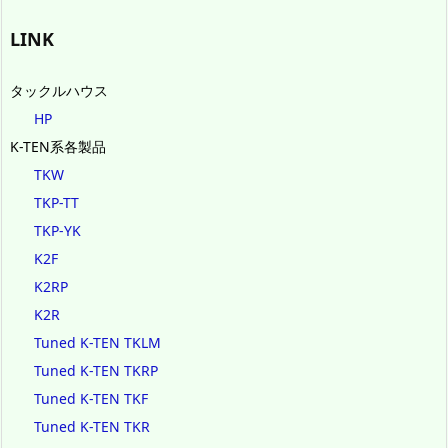
イ
ブ
LINK
タックルハウス
HP
K-TEN系各製品
TKW
TKP-TT
TKP-YK
K2F
K2RP
K2R
Tuned K-TEN TKLM
Tuned K-TEN TKRP
Tuned K-TEN TKF
Tuned K-TEN TKR