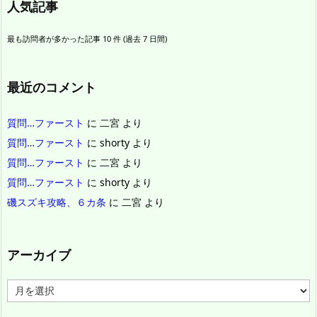
人気記事
最も訪問者が多かった記事 10 件 (過去 7 日間)
最近のコメント
質問…ファースト
に
二宮
より
質問…ファースト
に
shorty
より
質問…ファースト
に
二宮
より
質問…ファースト
に
shorty
より
磯スズキ攻略、６カ条
に
二宮
より
アーカイブ
ア
ー
カ