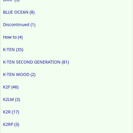
BLUE OCEAN
(8)
Discontinued
(1)
How to
(4)
K-TEN
(35)
K-TEN SECOND GENERATION
(81)
K-TEN WOOD
(2)
K2F
(46)
K2LM
(3)
K2R
(17)
K2RP
(3)