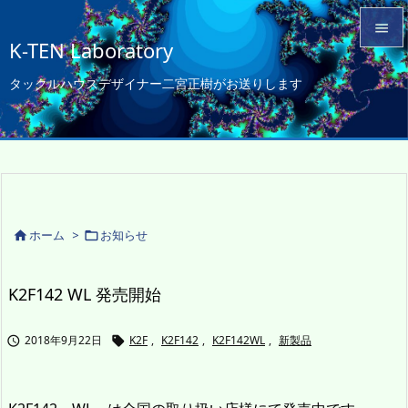

K-TEN Laboratory

タックルハウスデザイナー二宮正樹がお送りします
メニュ

サイド

前へ

次へ
ホーム
>
お知らせ



検索
K2F142 WL 発売開始
2018年9月22日
K2F
,
K2F142
,
K2F142WL
,
新製品

