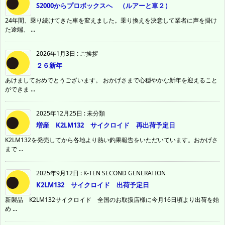
S2000からプロボックスへ （ルアーと車２）
24年間、乗り続けてきた車を変えました。乗り換えを決意して業者に声を掛け
た途端、 ...
2026年1月3日
:
ご挨拶
２６新年
あけましておめでとうございます。 おかげさまで心穏やかな新年を迎えること
ができま ...
2025年12月25日
:
未分類
増産 K2LM132 サイクロイド 再出荷予定日
K2LM132を発売してから各地より熱い釣果報告をいただいています。おかげさ
まで ...
2025年9月12日
:
K-TEN SECOND GENERATION
K2LM132 サイクロイド 出荷予定日
新製品 K2LM132サイクロイド 全国のお取扱店様に今月16日頃より出荷を始
め ...