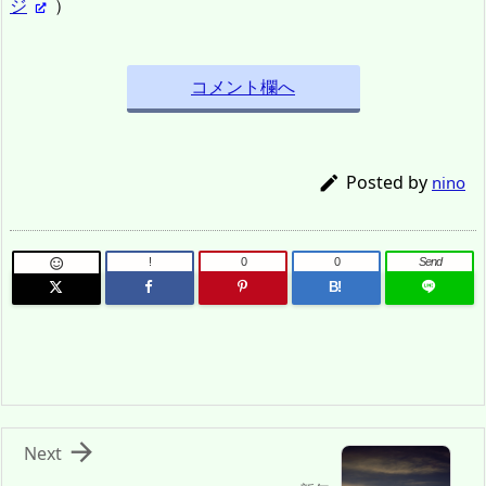
ジ
）
コメント欄へ
Posted by

nino
!
0
0
Send

B!

Next