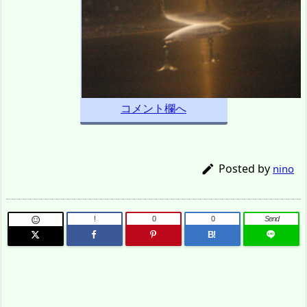
コメント欄へ
Posted by

nino
!
0
0
Send

B!