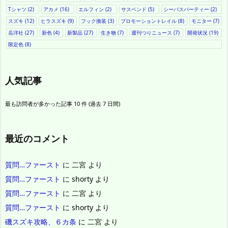
Tシャツ
(2)
アカメ
(16)
エルフィン
(2)
サスペンド
(5)
シーバスパーティー
(2)
スズキ
(12)
ヒラスズキ
(9)
フック換装
(3)
プロモーショントレイル
(8)
モニター
(7)
岳洋社
(27)
新色
(4)
新製品
(27)
生き物
(7)
週刊つりニュース
(7)
開発状況
(19)
限定色
(8)
人気記事
最も訪問者が多かった記事 10 件 (過去 7 日間)
最近のコメント
質問…ファースト
に
二宮
より
質問…ファースト
に
shorty
より
質問…ファースト
に
二宮
より
質問…ファースト
に
shorty
より
磯スズキ攻略、６カ条
に
二宮
より