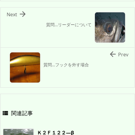

Next
質問…リーダーについて

Prev
質問…フックを外す場合
関連記事

Ｋ２Ｆ１２２―β