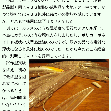
小出しで申し訳ないのですが、Ｋ２Ｆ１２２は、現在、
製品版と同じＡＢＳ樹脂の成型品で実地テスト中です。か
つて弊社ではＡＢＳ以外に幾つかの樹脂を試しています
が、どれも本採用には至りませんでした。
例えば、ガラスのような透明度で硬質なアクリル系は、
本当にガラスのような壊れ方をしましたし、ポリカーボネ
イトも板状の成型品は強いのですが、厚みの異なる複雑な
形状になると意外に脆いのでした。だから今のところ総合
的に判断してＡＢＳを採用しています。
試作型実験
を終え、初め
て最終型を組
み立て水に浮
かべるとき
は、毎回間違
いないという