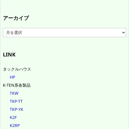
アーカイブ
ア
ー
カ
イ
ブ
LINK
タックルハウス
HP
K-TEN系各製品
TKW
TKP-TT
TKP-YK
K2F
K2RP