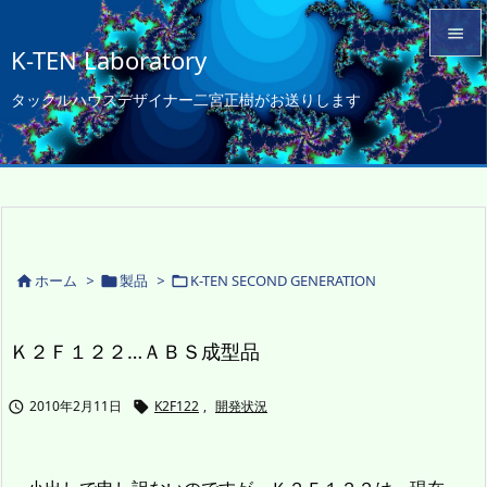

K-TEN Laboratory

タックルハウスデザイナー二宮正樹がお送りします
メニュ

サイド

前へ

次へ
ホーム
>
製品
>
K-TEN SECOND GENERATION




検索
Ｋ２Ｆ１２２…ＡＢＳ成型品
2010年2月11日
K2F122
,
開発状況

