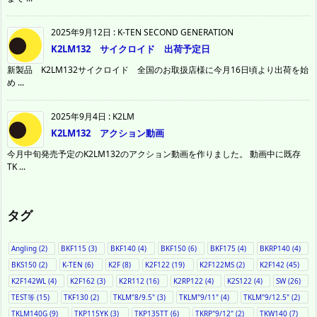
2025年9月12日
:
K-TEN SECOND GENERATION
K2LM132 サイクロイド 出荷予定日
新製品 K2LM132サイクロイド 全国のお取扱店様に今月16日頃より出荷を始
め ...
2025年9月4日
:
K2LM
K2LM132 アクション動画
今月中旬発売予定のK2LM132のアクション動画を作りました。 動画中に既存
TK ...
タグ
Angling
(2)
BKF115
(3)
BKF140
(4)
BKF150
(6)
BKF175
(4)
BKRP140
(4)
BKS150
(2)
K-TEN
(6)
K2F
(8)
K2F122
(19)
K2F122MS
(2)
K2F142
(45)
K2F142WL
(4)
K2F162
(3)
K2R112
(16)
K2RP122
(4)
K2S122
(4)
SW
(26)
TEST等
(15)
TKF130
(2)
TKLM"8/9.5"
(3)
TKLM"9/11"
(4)
TKLM"9/12.5"
(2)
TKLM140G
(9)
TKP115YK
(3)
TKP135TT
(6)
TKRP"9/12"
(2)
TKW140
(7)