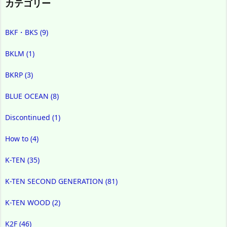
カテゴリー
BKF・BKS
(9)
BKLM
(1)
BKRP
(3)
BLUE OCEAN
(8)
Discontinued
(1)
How to
(4)
K-TEN
(35)
K-TEN SECOND GENERATION
(81)
K-TEN WOOD
(2)
K2F
(46)