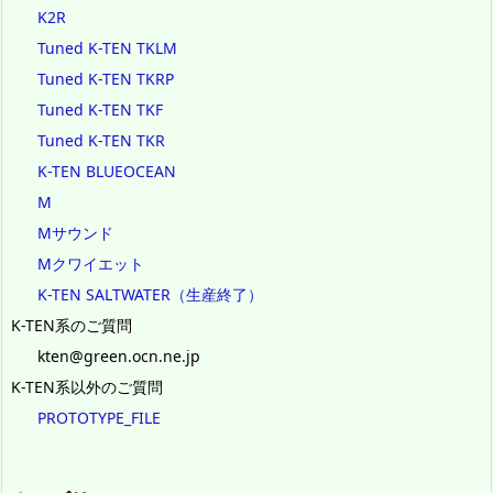
K2R
Tuned K-TEN TKLM
Tuned K-TEN TKRP
Tuned K-TEN TKF
Tuned K-TEN TKR
K-TEN BLUEOCEAN
M
Mサウンド
Mクワイエット
K-TEN SALTWATER（生産終了）
K-TEN系のご質問
kten@green.ocn.ne.jp
K-TEN系以外のご質問
PROTOTYPE_FILE