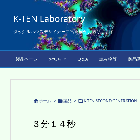
K-TEN Laboratory
タックルハウスデザイナー二宮正樹がお送りします
製品ページ
お知らせ
Q＆A
読み物等
製品
ホーム
>
製品
>
K-TEN SECOND GENERATION



３分１４秒