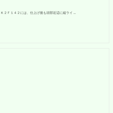
２Ｆ１４２には、仕上げ後も頭部近辺に縦ライ ...