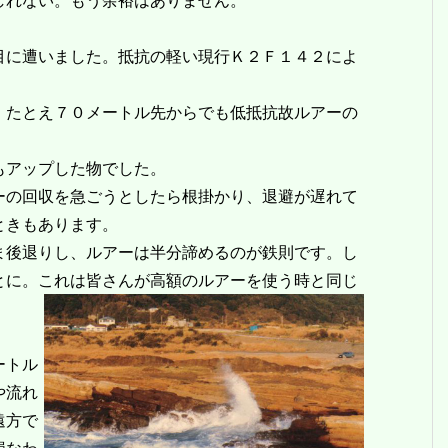
れない。もう余裕はありません。
に遭いました。抵抗の軽い現行Ｋ２Ｆ１４２によ
たとえ７０メートル先からでも低抵抗故ルアーの
もアップした物でした。
の回収を急ごうとしたら根掛かり、退避が遅れて
ときもあります。
後退りし、ルアーは半分諦めるのが鉄則です。し
とに。これは皆さんが高額のルアーを使う時と同じ
ートル
や流れ
遠方で