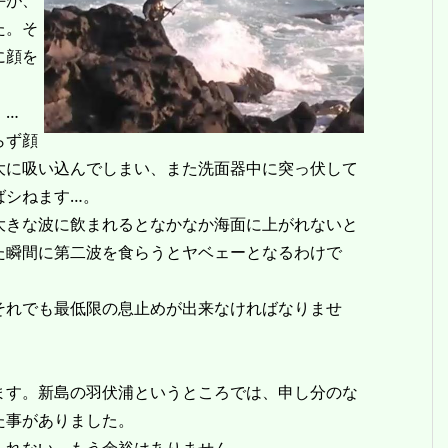
手が、
た。そ
に顔を
。…
らず顔
大に吸い込んでしまい、また洗面器中に突っ伏して
ばシねます…。
きな波に飲まれるとなかなか海面に上がれないと
た瞬間に第二波を食らうとヤベェーとなるわけで
れでも最低限の息止めが出来なければなりませ
す。新島の羽伏浦というところでは、申し分のな
た事がありました。