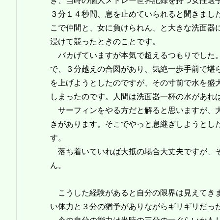
き、当時の個人メドレー世界記録を持つ女性選
３分１４秒間、息を止めていられると聞きまし
こで仲間と、女に負けられん、と大きな洗面器
浸けて競ったときのことです。
バカげていますが本気で超えるつもりでした
で、３分越えの合図があり、気絶一歩手前で堪
を上げようとしたのですが、その寸前で水を盛
しまったのです。人間は洗面器一杯の水があれ
サーフィンをやる方だと解ると思いますが、大
きがあります。そこでやっと息継ぎしようとし
す。
落ち着いていれば大抵の場合大丈夫ですが、そ
ん。
こうした経験があると自分の限界は見えてきま
い体力と３分の猶予がありながらギリギリだっ