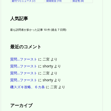
週刊つりニュース
(7)
開発状況
(19)
限定色
(8)
人気記事
最も訪問者が多かった記事 10 件 (過去 7 日間)
最近のコメント
質問…ファースト
に
二宮
より
質問…ファースト
に
shorty
より
質問…ファースト
に
二宮
より
質問…ファースト
に
shorty
より
磯スズキ攻略、６カ条
に
二宮
より
アーカイブ