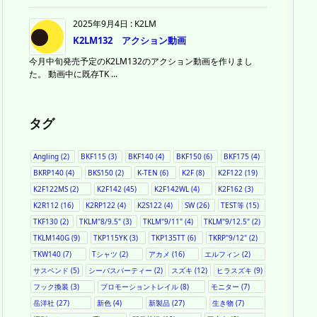
2025年9月4日
:
K2LM
K2LM132 アクション動画
今月中旬発売予定のK2LM132のアクション動画を作りまし
た。 動画中に既存TK ...
タグ
Angling
(2)
BKF115
(3)
BKF140
(4)
BKF150
(6)
BKF175
(4)
BKRP140
(4)
BKS150
(2)
K-TEN
(6)
K2F
(8)
K2F122
(19)
K2F122MS
(2)
K2F142
(45)
K2F142WL
(4)
K2F162
(3)
K2R112
(16)
K2RP122
(4)
K2S122
(4)
SW
(26)
TEST等
(15)
TKF130
(2)
TKLM"8/9.5"
(3)
TKLM"9/11"
(4)
TKLM"9/12.5"
(2)
TKLM140G
(9)
TKP115YK
(3)
TKP135TT
(6)
TKRP"9/12"
(2)
TKW140
(7)
Tシャツ
(2)
アカメ
(16)
エルフィン
(2)
サスペンド
(5)
シーバスパーティー
(2)
スズキ
(12)
ヒラスズキ
(9)
フック換装
(3)
プロモーショントレイル
(8)
モニター
(7)
岳洋社
(27)
新色
(4)
新製品
(27)
生き物
(7)