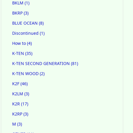
BKLM
(1)
BKRP
(3)
BLUE OCEAN
(8)
Discontinued
(1)
How to
(4)
K-TEN
(35)
K-TEN SECOND GENERATION
(81)
K-TEN WOOD
(2)
K2F
(46)
K2LM
(3)
K2R
(17)
K2RP
(3)
M
(3)