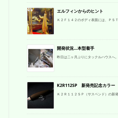
エルフィンからのヒント
Ｋ２Ｆ１４２のボディ表面には、ＰＳＴと
開発状況…本型着手
昨日は二ヶ月ぶりにタックルハウスへ。自
K2R112SP 新発売記念カラー
Ｋ２Ｒ１１２ＳＰ（サスペンド）の新発売