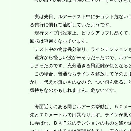
今の自分の能力は当時の三分の一ぐらいかもし
実は先日、ルアーテスト中にチョット危ない目
る釣行に慣れて油断していたようです。
現行タイプは設定上、ピックアップし易くて、
回収は容易くなっています。
テスト中の物は幾分潜り、ラインテンション
遠方から怪しい波が来そうだったので、ルアー
しまったのです。充分過ぎる飛距離が仇となる
この場合、普通ならラインを解放してそのまま
かし、代えが無いものなので、つい踏ん張るこ
気持ちなのかもしれません。危ないです。
海面近くにある同じルアーの挙動は、５０メ
先と７０メートルでは異なります。ラインが風
に弄ばれ、ＢＫＦ並のテンションのものを遙か