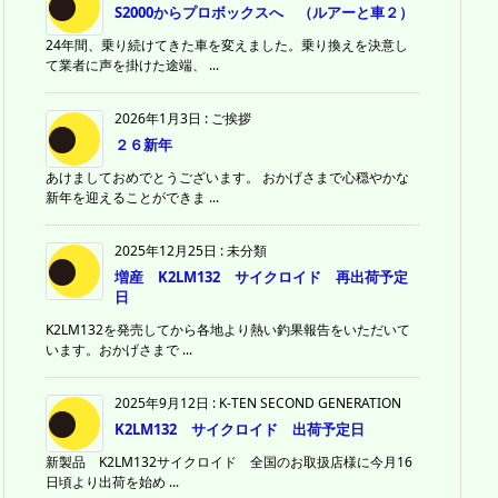
S2000からプロボックスへ （ルアーと車２）
24年間、乗り続けてきた車を変えました。乗り換えを決意し
て業者に声を掛けた途端、 ...
2026年1月3日
:
ご挨拶
２６新年
あけましておめでとうございます。 おかげさまで心穏やかな
新年を迎えることができま ...
2025年12月25日
:
未分類
増産 K2LM132 サイクロイド 再出荷予定
日
K2LM132を発売してから各地より熱い釣果報告をいただいて
います。おかげさまで ...
2025年9月12日
:
K-TEN SECOND GENERATION
K2LM132 サイクロイド 出荷予定日
新製品 K2LM132サイクロイド 全国のお取扱店様に今月16
日頃より出荷を始め ...