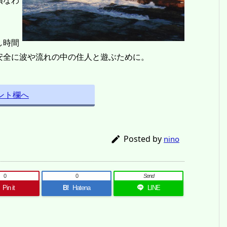
損なわ
し時間
安全に波や流れの中の住人と遊ぶために。
ント欄へ
Posted by

nino
0
0
Send
Pin it
B!
Hatena
LINE