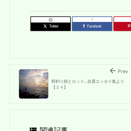
!

Twitter
Facebook

Prev
餌釣り師とロッド…自選エッセイ集より
【２４】
関連記事
