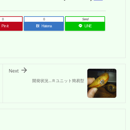
0
0
Send
Pin it
B!
Hatena
LINE

Next
開発状況…Ｒユニット簡易型