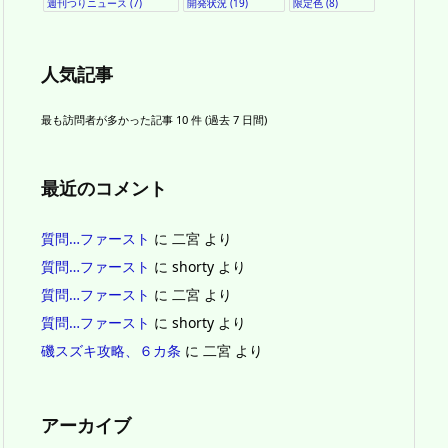
週刊つりニュース
(7)
開発状況
(19)
限定色
(8)
人気記事
最も訪問者が多かった記事 10 件 (過去 7 日間)
最近のコメント
質問…ファースト
に
二宮
より
質問…ファースト
に
shorty
より
質問…ファースト
に
二宮
より
質問…ファースト
に
shorty
より
磯スズキ攻略、６カ条
に
二宮
より
アーカイブ