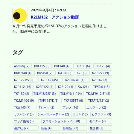
2025年9月4日
:
K2LM
K2LM132 アクション動画
今月中旬発売予定のK2LM132のアクション動画を作りまし
た。 動画中に既存TK ...
タグ
Angling
(2)
BKF115
(3)
BKF140
(4)
BKF150
(6)
BKF175
(4)
BKRP140
(4)
BKS150
(2)
K-TEN
(6)
K2F
(8)
K2F122
(19)
K2F122MS
(2)
K2F142
(45)
K2F142WL
(4)
K2F162
(3)
K2R112
(16)
K2RP122
(4)
K2S122
(4)
SW
(26)
TEST等
(15)
TKF130
(2)
TKLM"8/9.5"
(3)
TKLM"9/11"
(4)
TKLM"9/12.5"
(2)
TKLM140G
(9)
TKP115YK
(3)
TKP135TT
(6)
TKRP"9/12"
(2)
TKW140
(7)
Tシャツ
(2)
アカメ
(16)
エルフィン
(2)
サスペンド
(5)
シーバスパーティー
(2)
スズキ
(12)
ヒラスズキ
(9)
フック換装
(3)
プロモーショントレイル
(8)
モニター
(7)
岳洋社
(27)
新色
(4)
新製品
(27)
生き物
(7)