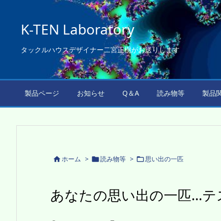
K-TEN Laboratory
タックルハウスデザイナー二宮正樹がお送りします
製品ページ
お知らせ
Q＆A
読み物等
製品
ホーム
>
読み物等
>
思い出の一匹



あなたの思い出の一匹…テ