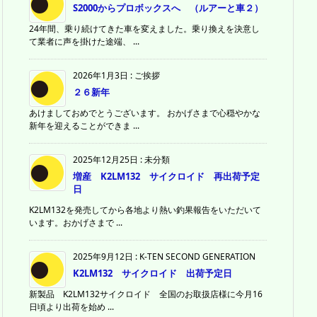
S2000からプロボックスへ （ルアーと車２）
24年間、乗り続けてきた車を変えました。乗り換えを決意し
て業者に声を掛けた途端、 ...
2026年1月3日
:
ご挨拶
２６新年
あけましておめでとうございます。 おかげさまで心穏やかな
新年を迎えることができま ...
2025年12月25日
:
未分類
増産 K2LM132 サイクロイド 再出荷予定
日
K2LM132を発売してから各地より熱い釣果報告をいただいて
います。おかげさまで ...
2025年9月12日
:
K-TEN SECOND GENERATION
K2LM132 サイクロイド 出荷予定日
新製品 K2LM132サイクロイド 全国のお取扱店様に今月16
日頃より出荷を始め ...