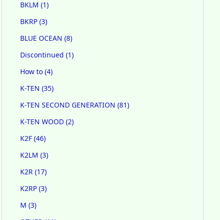
BKLM
(1)
BKRP
(3)
BLUE OCEAN
(8)
Discontinued
(1)
How to
(4)
K-TEN
(35)
K-TEN SECOND GENERATION
(81)
K-TEN WOOD
(2)
K2F
(46)
K2LM
(3)
K2R
(17)
K2RP
(3)
M
(3)