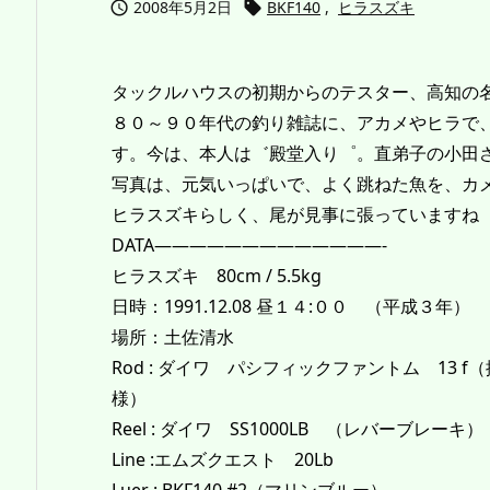
2008年5月2日
BKF140
,
ヒラスズキ


タックルハウスの初期からのテスター、高知の
８０～９０年代の釣り雑誌に、アカメやヒラで
す。今は、本人は゛殿堂入り゜。直弟子の小田
写真は、元気いっぱいで、よく跳ねた魚を、カ
ヒラスズキらしく、尾が見事に張っていますね
DATA—————————————-
ヒラスズキ 80cm / 5.5kg
日時：1991.12.08 昼１４:００ （平成３年）
場所：土佐清水
Rod : ダイワ パシフィックファントム 13 f
様）
Reel : ダイワ SS1000LB （レバーブレーキ）
Line :エムズクエスト 20Lb