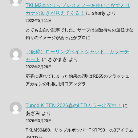
TKLM2本のリップレスミノーを使いこなすとサ
カナの動きが見えてくる！
に
shorty
より
2022年5月11日
とても面白い記事でした。サーフは回遊待ちの運任せな
釣りのイメージがあったがプロに…
（仮称）ローリングベイトシャッド カラーチ
ャート
に
さかまき
より
2022年2月26日
応募に遅れてしまった釣果の7割はRB55のフラッシュ
アカキンの利根川河口アングラ…
Tuned K-TEN 2026春のLTDカラー出荷中！
に
あざみ
より
2026年3月20日
TKLM90&80、リップルポッパーTKRP90、の3アイテム
のLTDカ…