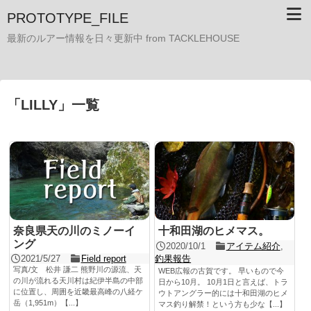
PROTOTYPE_FILE
最新のルアー情報を日々更新中 from TACKLEHOUSE
「
LILLY
」
一覧
奈良県天の川のミノーイ
十和田湖のヒメマス。
ング
2020/10/1
アイテム紹介
,
2021/5/27
Field report
釣果報告
写真/文 松井 謙二 熊野川の源流、天
WEB広報の古賀です。 早いもので今
の川が流れる天川村は紀伊半島の中部
日から10月。 10月1日と言えば、トラ
に位置し、周囲を近畿最高峰の八経ケ
ウトアングラー的には十和田湖のヒメ
岳（1,951m）【...】
マス釣り解禁！という方も少な【...】