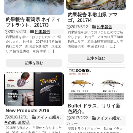
釣果報告 和歌山県 アマ
釣果報告 新潟県 ネイティ
ゴ。2017/4
ブトラウト。2017/3
2017/5/12
釣果報告
2017/3/20
釣果報告
釣果情報を頂いておりましたのでご紹
釣果情報を頂いておりましたのでご紹
介します。 釣行日 2017年4月下旬頃
介します。 釣行日 2017年3月初旬頃
釣行エリア 和歌山県南紀渓流エリア
釣行エリア 新潟県下越地方 渓流エ
情報提供者 中瀬 直行様（【...】
リア 情報提供者 奈良 幸明【...】
記事を読む
記事を読む
Buffet ドラス、リリイ新
New Products 2016
色紹介。
2016/12/31
アイテム紹介
,
2017/2/22
アイテム紹介
,
その他
,
新製品
カラー
2016年も残すところ僅かとなりました
渓流トラウト用ミノー、Buffet ドラス
が、皆様いかがお過ごしでしょうか？