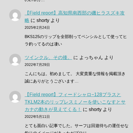
【Field report】高知県南西部の磯ヒラスズキ攻
略
に
shorty
より
2025年2月24日
BKS125のリップを全部削ってペンシルとして使ってヒ
ラ釣ってるのは凄い
ツインクル、その後。
に
よっちゃん
より
2022年7月29日
こんにちは。初めまして。 大変貴重な情報を掲載頂き
誠にありがとうございます…
【Field report】フィードシャロ−128プラスと
TKLM2本のリップレスミノーを使いこなすとサ
カナの動きが見えてくる！
に
shorty
より
2022年5月11日
とても面白い記事でした。サーフは回遊待ちの運任せな
釣りのイメージがあったがプロに…