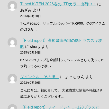
Tuned K-TEN 2026春のLTDカラー出荷中！
に
あざみ
より
2026年3月20日
TKLM90&80、リップルポッパーTKRP90、の3アイテム
のLTDカ…
【Field report】高知県南西部の磯ヒラスズキ攻
略
に
shorty
より
2025年2月24日
BKS125のリップを全部削ってペンシルとして使ってヒ
ラ釣ってるのは凄い
ツインクル、その後。
に
よっちゃん
より
2022年7月29日
こんにちは。初めまして。 大変貴重な情報を掲載頂き
誠にありがとうございます…
【Field report】フィードシャロ−128プラスと