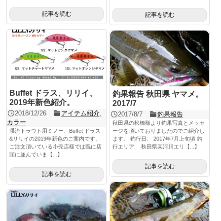
記事を読む
記事を読む
Buffet ドラス、リリイ、
釣果報告 秋田県 ヤマメ。
2019年新色紹介。
2017/7
2018/12/26
アイテム紹介
,
2017/8/7
釣果報告
カラー
秋田県の松橋様より釣果写真とメッセ
渓流トラウト用ミノー、Buffet ドラス
ージを頂いておりましたのでご紹介し
&リリイの2019年新色のご案内です。
ます。 釣行日: 2017年7月上旬頃 釣
ご注文頂いている小売店様では既に店
行エリア: 秋田県某河川エリ【...】
頭に並んでいま【...】
記事を読む
記事を読む