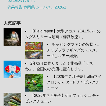
店に配布します。
釣果報告 静岡県 シーバス。2026/2
人気記事
【Field report】大型アカメ（141.5㎝）の
タグ＆リリース動画（標識放流）。
チャビングファンの皆様へ。
チャブプラッギングのススメ。
一押しルアー紹介。
2年振りに作りました！非売品「うち
わ」。全国の小売店に配布します。
【2026年７月発売】elfinマイ
クロシケイダーF チャビングチ
ューン
【2026年７月発売】elfinフィッシュ チャ
ビングチューン