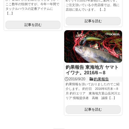
&リリイの2017年新色のご案内です。
ここ数年の恒例ですが、今年一年間で
ご注文頂いている小売店様では、既に
タックルハウスの定番アイテムに
店頭に並んでいます。 【...】
【...】
記事を読む
記事を読む
釣果報告 東海地方 ヤマト
イワナ。2016/6～8
2016/9/20
釣果報告
釣果情報を頂いておりましたのでご紹
介します。 釣行日 2016年6月末～8
月 釣行エリア 東海地方某山岳河川エ
リア 情報提供者 高橋 誠様【...】
記事を読む