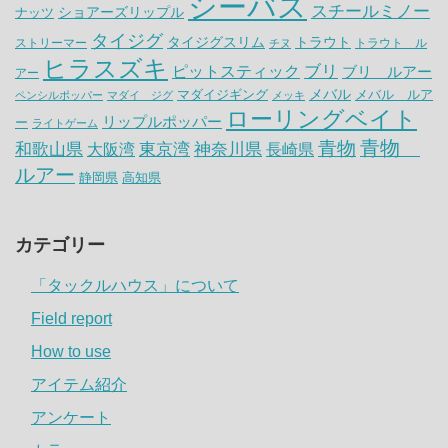
シーバス
スチールミノー
ナッツ
ショアーズリップル
タイジグ
タイジグスリム
トラウト
ストリーマー
トラウト ル
チヌ
ヒラスズキ
ピットスティック
ブリ
ブリ ルアー
アー
メバル
マダイジギング
メバル ルア
ペンシルポッパー
マダイ ジグ
メッキ
ローリングベイト
リップルポッパー
ー
ライトゲーム
青物
青物
神奈川県
和歌山県
大阪湾
東京湾
長崎県
ルアー
静岡県
高知県
カテゴリー
「タックルハウス」について
Field report
How to use
アイテム紹介
アンケート