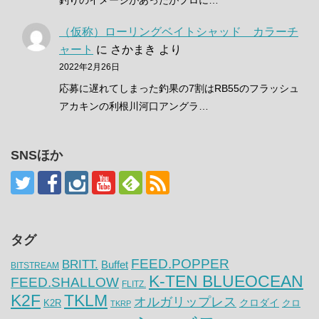
（仮称）ローリングベイトシャッド カラーチ
ャート
に
さかまき
より
2022年2月26日
応募に遅れてしまった釣果の7割はRB55のフラッシュ
アカキンの利根川河口アングラ…
SNSほか
タグ
FEED.POPPER
BRITT.
Buffet
BITSTREAM
K-TEN BLUEOCEAN
FEED.SHALLOW
FLITZ.
K2F
TKLM
オルガリップレス
クロダイ
K2R
クロ
TKRP