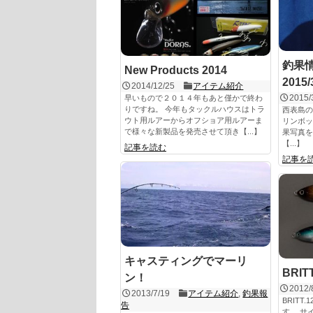
釣果情
New Products 2014
2015/
2014/12/25
アイテム紹介
2015/
早いもので２０１４年もあと僅かで終わ
りですね。 今年もタックルハウスはトラ
西表島の
ウト用ルアーからオフショア用ルアーま
リンボッ
で様々な新製品を発売させて頂き【...】
果写真を
【...】
記事を読む
記事を
キャスティングでマーリ
BRIT
ン！
2012/
2013/7/19
アイテム紹介
,
釣果報
BRIT
告
す。 サ