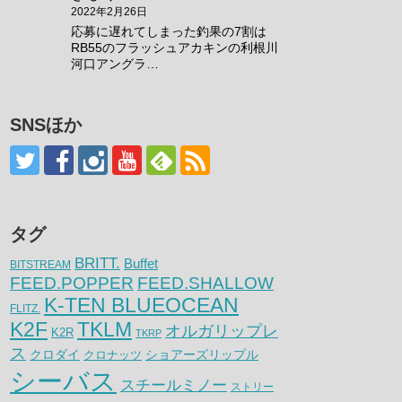
2022年2月26日
応募に遅れてしまった釣果の7割は
RB55のフラッシュアカキンの利根川
河口アングラ…
SNSほか
タグ
BRITT.
Buffet
BITSTREAM
FEED.POPPER
FEED.SHALLOW
K-TEN BLUEOCEAN
FLITZ.
K2F
TKLM
オルガリップレ
K2R
TKRP
ス
クロダイ
クロナッツ
ショアーズリップル
シーバス
スチールミノー
ストリー