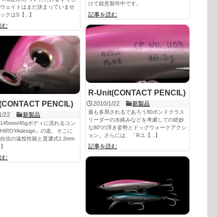
けて鋭意製作中です。
ウェイトはまだ決まっていませ
記事を読む
ックはS【...】
読む
R-Unit(CONTACT PENCIL)
(CONTACT PENCIL)
2010/1/22
新製品
最も多用されるであろう80ポンドクラス
1/22
新製品
リーダーの水絡みなどを考慮しての絶妙
145mm/45gボディに流れるコン
な80°の浮き姿勢とドッグウォークアクシ
IROYAdesign」の血、そこに
ョン。さらには、「Rユ【...】
自信の遠投性能と貫通式1.2mm
記事を読む
.】
読む