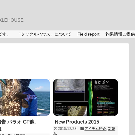
LEHOUSE
です。
「タックルハウス」について
Field report
釣果情報ご提供
告 パラオ GT他。
New Products 2015
1
2015/12/28
アイテム紹介
,
新製
品