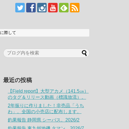
に際して
最近の投稿
【Field report】大型アカメ（141.5㎝）
のタグ＆リリース動画（標識放流）。
2年振りに作りました！非売品「うち
わ」。全国の小売店に配布します。
釣果報告 静岡県 シーバス。2026/2
釣果報告 東九州地磯 タマン。2026/7