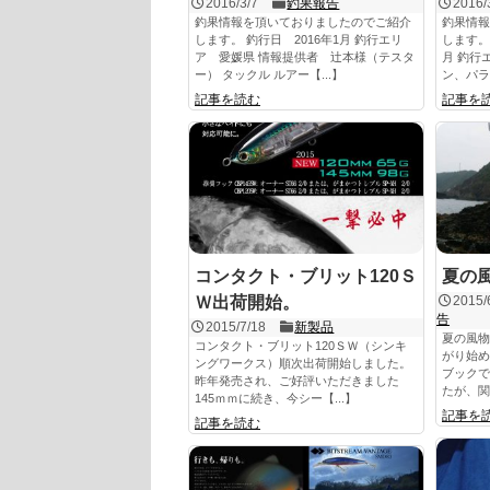
2016/3/7
釣果報告
2016/
釣果情報を頂いておりましたのでご紹介
釣果情報
します。 釣行日 2016年1月 釣行エリ
します。 
ア 愛媛県 情報提供者 辻本様（テスタ
月 釣行
ー） タックル ルアー【...】
ン、パラオ
記事を読む
記事を
コンタクト・ブリット120Ｓ
夏の
Ｗ出荷開始。
2015/
告
2015/7/18
新製品
夏の風物
コンタクト・ブリット120ＳＷ（シンキ
がり始め
ングワークス）順次出荷開始しました。
ブックで
昨年発売され、ご好評いただきました
たが、関
145ｍｍに続き、今シー【...】
記事を
記事を読む