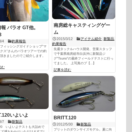
南房総キャスティングゲー
報 パラオ GT他。
ム
3
2015/3/12
アイテム紹介
,
新製品
,
3/4
釣果報告
釣果報告
フィッシングガイドショップ”マ
先週タックルハウス開発、営業スタッフ
クス”さんのパラオツアーでの釣
で千葉県南房総市白浜沖に新製品ジ
頂きましたのでご紹介します。
グ”Tsuno”の最終フィールドテストに行っ
てました。 上写真のプ【...】
読む
記事を読む
T.120いよいよ
BRITT.120
8/7
新製品
2012/5/30
新製品
T.120 いよいよテストも大詰めで
ブリットのダウンサイズモデル。夏に向
イズ感おわかりいただけますでし