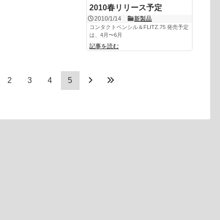
2010春リリース予定
2010/1/14
新製品
コンタクトペンシル＆FLITZ.75 発売予定
は、4月〜6月
記事を読む
2
3
4
5