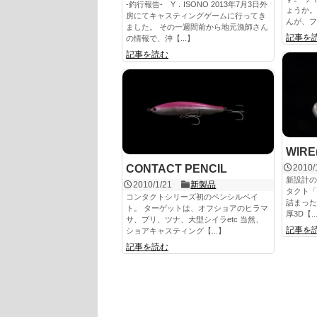
-釣行報告- Y．ISONO 2013年7月3日外
ょうか。
房にてキャスティングゲームに行ってき
んが、フ
ました。 その一週間前から地元漁師さん
記事を
の情報で、沖【...】
記事を読む
WIRE
CONTACT PENCIL
2010/
新設計の
2010/1/21
新製品
タクト「H
コンタクトシリーズ初のペンシルベイ
詰まった
ト。 ターゲットは、オフショアのヒラマ
厚3D【..
サ、ブリ、ツナ、大型シイラetc 当然、
記事を
ショアキャスティング【...】
記事を読む