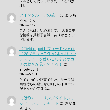
シルとして使ってヒラ釣ってるのは
凄い
ツインクル、その後。
に
よっち
ゃん
より
2022年7月29日
こんにちは。初めまして。 大変貴重
な情報を掲載頂き誠にありがとうご
ざいます…
【Field report】フィードシャロ
−128プラスとTKLM2本のリップ
レスミノーを使いこなすとサカ
ナの動きが見えてくる！
に
shorty
より
2022年5月11日
とても面白い記事でした。サーフは
回遊待ちの運任せな釣りのイメージ
があったがプロに…
（仮称）ローリングベイトシャ
ッド カラーチャート
に
さかま
き
より