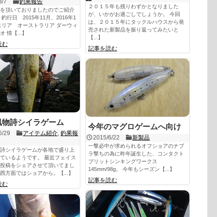
3/7
釣果報告
２０１５年も残りわずかとなりました
を頂いておりましたのでご紹介
が、いかがお過ごしでしょうか。 今回
釣行日 2015年11月、2016年1
は、２０１５年にタックルハウスから発
エリア オーストラリア ダーウィ
売された新製品を振り返ってみたいと
 情【...】
【...】
読む
記事を読む
風物詩シイラゲーム
今年のマグロゲームへ向け
6/29
アイテム紹介
,
釣果報
2015/6/22
新製品
一撃必中が求められるオフショアのナブ
詩シイラゲームが各地で盛り上
ラ撃ちの為に昨年誕生した、コンタクト
ているようです。 最近フェイス
ブリットシンキングワークス
投稿をシェアさせて頂いてまし
145mm/98g。 今年もシーズン【...】
西方面ではショアから。【...】
記事を読む
読む