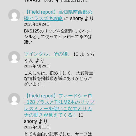
TKRP90、の3アイテムのLTDカ…
【Field report】高知県南西部の
磯ヒラスズキ攻略
に
shorty
より
2025年2月24日
BKS125のリップを全部削ってペン
シルとして使ってヒラ釣ってるのは
凄い
ツインクル、その後。
に
よっち
ゃん
より
2022年7月29日
こんにちは。初めまして。 大変貴重
な情報を掲載頂き誠にありがとうご
ざいます…
【Field report】フィードシャロ
−128プラスとTKLM2本のリップ
レスミノーを使いこなすとサカ
ナの動きが見えてくる！
に
shorty
より
2022年5月11日
とても面白い記事でした。サーフは