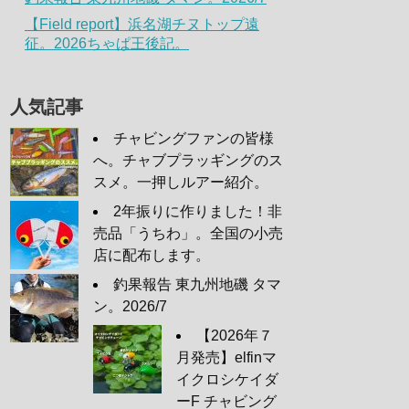
【Field report】浜名湖チヌトップ遠
征。2026ちゃぱ王後記。
人気記事
チャビングファンの皆様
へ。チャブプラッギングのス
スメ。一押しルアー紹介。
2年振りに作りました！非
売品「うちわ」。全国の小売
店に配布します。
釣果報告 東九州地磯 タマ
ン。2026/7
【2026年７
月発売】elfinマ
イクロシケイダ
ーF チャビング