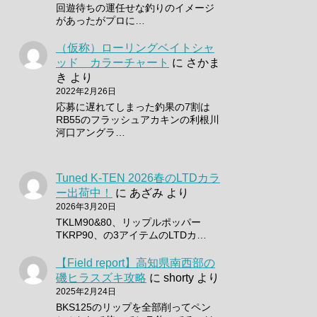
回遊待ちの運任せな釣りのイメージ
があったがプロに…
（仮称）ローリングベイトシャ
ッド カラーチャート
に
さかま
き
より
2022年2月26日
応募に遅れてしまった釣果の7割は
RB55のフラッシュアカキンの利根川
河口アングラ…
Tuned K-TEN 2026春のLTDカラ
ー出荷中！
に
あざみ
より
2026年3月20日
TKLM90&80、リップルポッパー
TKRP90、の3アイテムのLTDカ…
【Field report】高知県南西部の
磯ヒラスズキ攻略
に
shorty
より
2025年2月24日
BKS125のリップを全部削ってペン