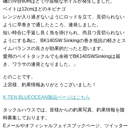
磯の沖合60mほどで小規模なボイルが発生しました。
ベイトは12cmほどのキビナゴ
レンジが入り過ぎないようにロッドを立て、見切られない
ように早巻きで通したところ、連発しました。
短い時合に手返し良く魚を掛けられ、尚且つ見切られない
ようにする為に、BK140SW Sinkingの巻き抵抗の軽さとス
イムバランスの良さが効果的だったと思います。
愛用のベイトタックルでも余裕でBK140SWSinkingは届
き、ワラサの連発となりました。」
とのことです。
上宮様、釣果情報ありがとうございました！
K-TEN BLUEOCEAN製品ページはこちら
タックルハウスでは、皆様からの釣果写真、釣果情報を随
時募集しております。
Eメールやオフィシャルフェイスブックページ、ツイッター