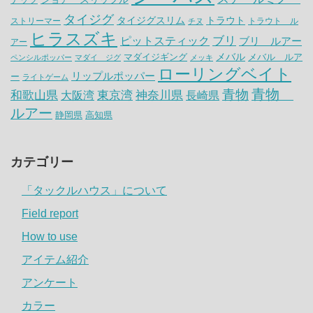
タイジグ
タイジグスリム
トラウト
ストリーマー
トラウト ル
チヌ
ヒラスズキ
ピットスティック
ブリ
ブリ ルアー
アー
メバル
マダイジギング
メバル ルア
ペンシルポッパー
マダイ ジグ
メッキ
ローリングベイト
リップルポッパー
ー
ライトゲーム
青物
青物
神奈川県
和歌山県
大阪湾
東京湾
長崎県
ルアー
静岡県
高知県
カテゴリー
「タックルハウス」について
Field report
How to use
アイテム紹介
アンケート
カラー