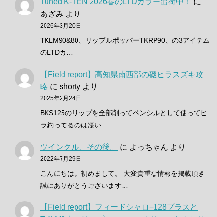
Tuned K-TEN 2026春のLTDカラー出荷中！
に
あざみ
より
2026年3月20日
TKLM90&80、リップルポッパーTKRP90、の3アイテム
のLTDカ…
【Field report】高知県南西部の磯ヒラスズキ攻
略
に
shorty
より
2025年2月24日
BKS125のリップを全部削ってペンシルとして使ってヒ
ラ釣ってるのは凄い
ツインクル、その後。
に
よっちゃん
より
2022年7月29日
こんにちは。初めまして。 大変貴重な情報を掲載頂き
誠にありがとうございます…
【Field report】フィードシャロ−128プラスと