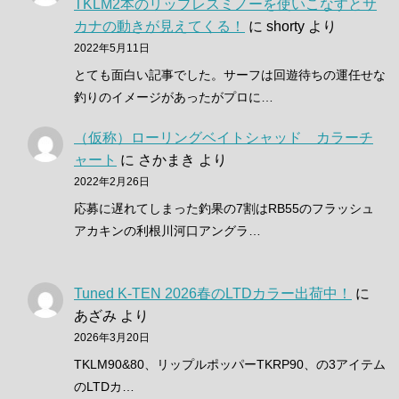
TKLM2本のリップレスミノーを使いこなすとサ
カナの動きが見えてくる！
に
shorty
より
2022年5月11日
とても面白い記事でした。サーフは回遊待ちの運任せな
釣りのイメージがあったがプロに…
（仮称）ローリングベイトシャッド カラーチ
ャート
に
さかまき
より
2022年2月26日
応募に遅れてしまった釣果の7割はRB55のフラッシュ
アカキンの利根川河口アングラ…
Tuned K-TEN 2026春のLTDカラー出荷中！
に
あざみ
より
2026年3月20日
TKLM90&80、リップルポッパーTKRP90、の3アイテム
のLTDカ…