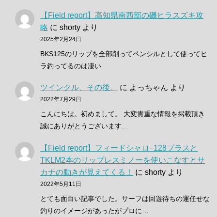
【Field report】高知県南西部の磯ヒラスズキ攻
略
に
shorty
より
2025年2月24日
BKS125のリップを全部削ってペンシルとして使ってヒ
ラ釣ってるのは凄い
ツインクル、その後。
に
よっちゃん
より
2022年7月29日
こんにちは。初めまして。 大変貴重な情報を掲載頂き
誠にありがとうございます…
【Field report】フィードシャロ−128プラスと
TKLM2本のリップレスミノーを使いこなすとサ
カナの動きが見えてくる！
に
shorty
より
2022年5月11日
とても面白い記事でした。サーフは回遊待ちの運任せな
釣りのイメージがあったがプロに…