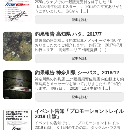
‪2/20にウェブでの一般販売受付を終了した「K-
TEN30周年記念ポスター」。‬ ‪沢山のご注文ありがと
うございました。‬ 2/6から【...】
記事を読む
釣果報告 高知県 ハタ。2017/7
愛媛県の阿部様より釣果写真とメッセージを頂いて
おりましたのでご紹介します。 釣行日: 2017年7月
釣行エリア: 高知県エリア 情報提供【...】
記事を読む
釣果報告 神奈川県 シーバス。2018/12
神奈川県の釣具店 上州屋横須賀佐島店 向山様より釣
果写真とメッセージを頂いておりましたのでご紹介
します。 釣行日： 2018年12月中旬頃【...】
記事を読む
イベント告知「プロモーショントレイル
2019 山陰」
イベントの告知です。 「プロモーショントレイル
2019 山陰」 K-TENの生みの親、タックルハウス専