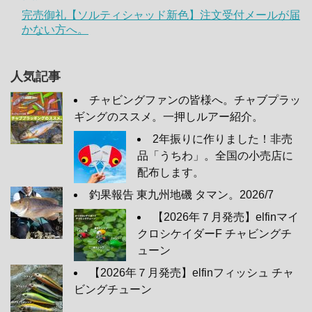
完売御礼【ソルティシャッド新色】注文受付メールが届
かない方へ。
人気記事
チャビングファンの皆様へ。チャブプラッ
ギングのススメ。一押しルアー紹介。
2年振りに作りました！非売
品「うちわ」。全国の小売店に
配布します。
釣果報告 東九州地磯 タマン。2026/7
【2026年７月発売】elfinマイ
クロシケイダーF チャビングチ
ューン
【2026年７月発売】elfinフィッシュ チャ
ビングチューン