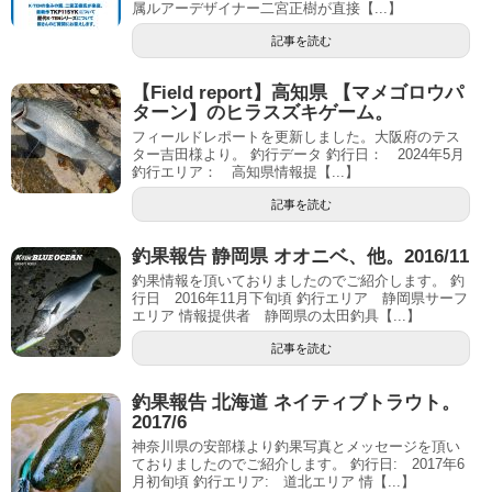
属ルアーデザイナー二宮正樹が直接【...】
記事を読む
【Field report】高知県 【マメゴロウパ
ターン】のヒラスズキゲーム。
フィールドレポートを更新しました。大阪府のテス
ター吉田様より。 釣行データ 釣行日： 2024年5月
釣行エリア： 高知県情報提【...】
記事を読む
釣果報告 静岡県 オオニベ、他。2016/11
釣果情報を頂いておりましたのでご紹介します。 釣
行日 2016年11月下旬頃 釣行エリア 静岡県サーフ
エリア 情報提供者 静岡県の太田釣具【...】
記事を読む
釣果報告 北海道 ネイティブトラウト。
2017/6
神奈川県の安部様より釣果写真とメッセージを頂い
ておりましたのでご紹介します。 釣行日: 2017年6
月初旬頃 釣行エリア: 道北エリア 情【...】