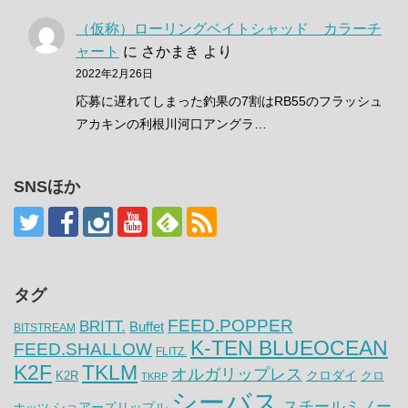
（仮称）ローリングベイトシャッド カラーチ
ャート
に
さかまき
より
2022年2月26日
応募に遅れてしまった釣果の7割はRB55のフラッシュ
アカキンの利根川河口アングラ…
SNSほか
タグ
FEED.POPPER
BRITT.
Buffet
BITSTREAM
K-TEN BLUEOCEAN
FEED.SHALLOW
FLITZ.
K2F
TKLM
オルガリップレス
クロダイ
K2R
クロ
TKRP
シーバス
スチールミノー
ナッツ
ショアーズリップル