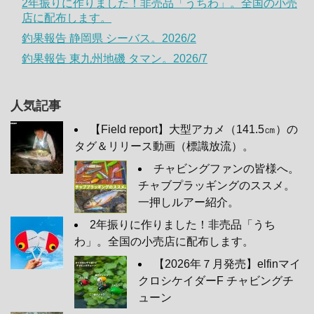
2年振りに作りました！非売品「うちわ」。全国の小売
店に配布します。
釣果報告 静岡県 シーバス。2026/2
釣果報告 東九州地磯 タマン。2026/7
人気記事
【Field report】大型アカメ（141.5㎝）の
タグ＆リリース動画（標識放流）。
チャビングファンの皆様へ。
チャブプラッギングのススメ。
一押しルアー紹介。
2年振りに作りました！非売品「うち
わ」。全国の小売店に配布します。
【2026年７月発売】elfinマイ
クロシケイダーF チャビングチ
ューン