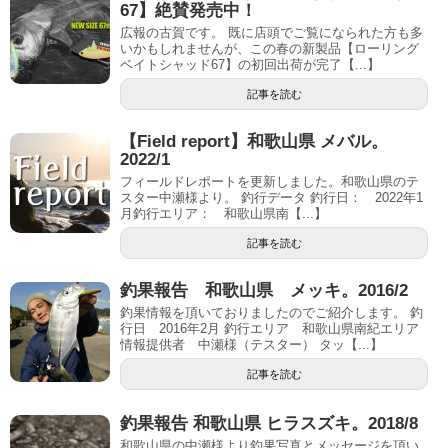
67】絶賛発売中！
広報の古賀です。 既に店頭でご覧になられた方も多
いかもしれませんが、この春の新製品【ローリング
ベイトシャッド67】の初回出荷が完了【...】
記事を読む
【Field report】和歌山県 メバル。
2022/1
フィールドレポートを更新しました。和歌山県のテ
スター中瀬様より。 釣行データ 釣行日： 2022年1
月釣行エリア： 和歌山県南【...】
記事を読む
釣果報告 和歌山県 メッキ。2016/2
釣果情報を頂いておりましたのでご紹介します。 釣
行日 2016年2月 釣行エリア 和歌山県南紀エリア
情報提供者 中瀬様（テスター） タッ【...】
記事を読む
釣果報告 和歌山県 ヒラスズキ。2018/8
和歌山県の中瀬様より釣果写真とメッセージを頂い