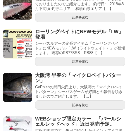
ておりましたのでご紹介します。 釣行日: 2018年8
月下旬頃 釣行エリア: 和歌山県エリア【...】
記事を読む
ローリングベイトにNEWモデル「LW」
登場
シーバスルアーの定番アイテム「ローリングベイ
ト」にNEWモデル「LW（ライトウェイト）」が登場
します。 既存のRB77SSS、RB88【...】
記事を読む
大阪湾 早春の「マイクロベイトパター
ン」
GoPhishの武田栄氏より、大阪湾の「マイクロベイ
トパターン」シーバスゲームが好調との報告を頂き
ましたのでご紹介します。 【...】
記事を読む
WEBショップ限定カラー 「パールシ
ェルレッドヘッド」近日発売予定。
広報の古賀です。先日ご紹介したペイントアイステ