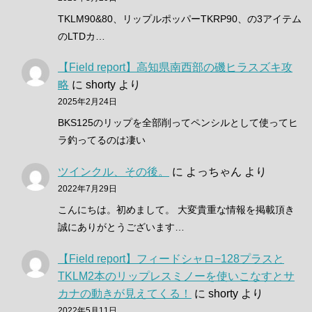
TKLM90&80、リップルポッパーTKRP90、の3アイテム
のLTDカ…
【Field report】高知県南西部の磯ヒラスズキ攻
略
に
shorty
より
2025年2月24日
BKS125のリップを全部削ってペンシルとして使ってヒ
ラ釣ってるのは凄い
ツインクル、その後。
に
よっちゃん
より
2022年7月29日
こんにちは。初めまして。 大変貴重な情報を掲載頂き
誠にありがとうございます…
【Field report】フィードシャロ−128プラスと
TKLM2本のリップレスミノーを使いこなすとサ
カナの動きが見えてくる！
に
shorty
より
2022年5月11日