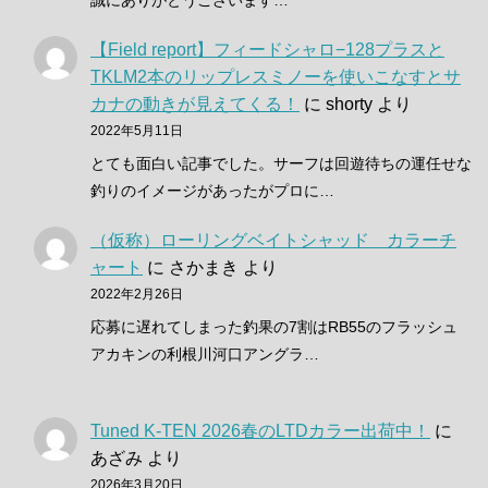
誠にありがとうございます…
【Field report】フィードシャロ−128プラスと
TKLM2本のリップレスミノーを使いこなすとサ
カナの動きが見えてくる！
に
shorty
より
2022年5月11日
とても面白い記事でした。サーフは回遊待ちの運任せな
釣りのイメージがあったがプロに…
（仮称）ローリングベイトシャッド カラーチ
ャート
に
さかまき
より
2022年2月26日
応募に遅れてしまった釣果の7割はRB55のフラッシュ
アカキンの利根川河口アングラ…
Tuned K-TEN 2026春のLTDカラー出荷中！
に
あざみ
より
2026年3月20日