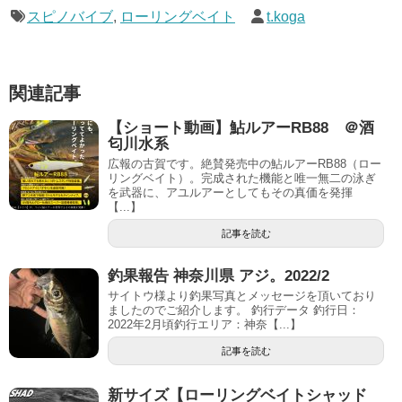
スピノバイブ
,
ローリングベイト
t.koga
関連記事
【ショート動画】鮎ルアーRB88 ＠酒
匂川水系
広報の古賀です。絶賛発売中の鮎ルアーRB88（ロー
リングベイト）。完成された機能と唯一無二の泳ぎ
を武器に、アユルアーとしてもその真価を発揮
【...】
記事を読む
釣果報告 神奈川県 アジ。2022/2
サイトウ様より釣果写真とメッセージを頂いており
ましたのでご紹介します。 釣行データ 釣行日：
2022年2月頃釣行エリア：神奈【...】
記事を読む
新サイズ【ローリングベイトシャッド