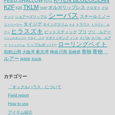
K-TEN BLUEOCEAN
FEED.SHALLOW
FLITZ.
K2F
TKLM
オルガリップレス
クロダイ
K2R
クロ
TKRP
シーバス
スチールミノー
ナッツ
ショアーズリップル
タイジグ
タイジグスリム
トラウト
ストリーマー
トラウト ル
チヌ
ヒラスズキ
ピットスティック
ブリ
ブリ ルアー
アー
メバル
マダイジギング
メバル ルア
ペンシルポッパー
マダイ ジグ
メッキ
ローリングベイト
リップルポッパー
ー
ライトゲーム
青物
青物
神奈川県
和歌山県
大阪湾
東京湾
長崎県
ルアー
静岡県
高知県
カテゴリー
「タックルハウス」について
Field report
How to use
アイテム紹介