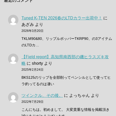
最近のコメント
Tuned K-TEN 2026春のLTDカラー出荷中！
に
あざみ
より
2026年3月20日
TKLM90&80、リップルポッパーTKRP90、の3アイテム
のLTDカ…
【Field report】高知県南西部の磯ヒラスズキ攻
略
に
shorty
より
2025年2月24日
BKS125のリップを全部削ってペンシルとして使ってヒ
ラ釣ってるのは凄い
ツインクル、その後。
に
よっちゃん
より
2022年7月29日
こんにちは。初めまして。 大変貴重な情報を掲載頂き