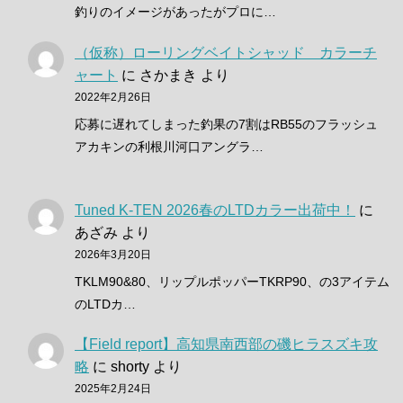
釣りのイメージがあったがプロに…
（仮称）ローリングベイトシャッド カラーチ
ャート
に
さかまき
より
2022年2月26日
応募に遅れてしまった釣果の7割はRB55のフラッシュ
アカキンの利根川河口アングラ…
Tuned K-TEN 2026春のLTDカラー出荷中！
に
あざみ
より
2026年3月20日
TKLM90&80、リップルポッパーTKRP90、の3アイテム
のLTDカ…
【Field report】高知県南西部の磯ヒラスズキ攻
略
に
shorty
より
2025年2月24日