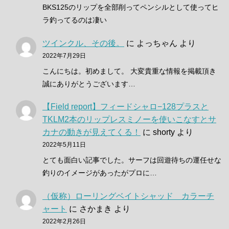
BKS125のリップを全部削ってペンシルとして使ってヒ
ラ釣ってるのは凄い
ツインクル、その後。
に
よっちゃん
より
2022年7月29日
こんにちは。初めまして。 大変貴重な情報を掲載頂き
誠にありがとうございます…
【Field report】フィードシャロ−128プラスと
TKLM2本のリップレスミノーを使いこなすとサ
カナの動きが見えてくる！
に
shorty
より
2022年5月11日
とても面白い記事でした。サーフは回遊待ちの運任せな
釣りのイメージがあったがプロに…
（仮称）ローリングベイトシャッド カラーチ
ャート
に
さかまき
より
2022年2月26日