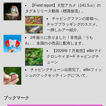
【Field report】大型アカメ（141.5㎝）の
タグ＆リリース動画（標識放流）。
チャビングファンの皆様へ。
チャブプラッギングのススメ。
一押しルアー紹介。
2年振りに作りました！非売品「うち
わ」。全国の小売店に配布します。
【2026年７月発売】elfinマイ
クロシケイダーF チャビングチ
ューン
チャビングチューン出荷完了。elfinフィッ
シュのフックセッティングについて。
ブックマーク