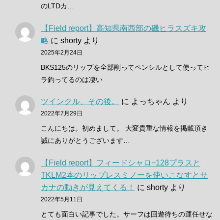
のLTDカ…
【Field report】高知県南西部の磯ヒラスズキ攻
略
に
shorty
より
2025年2月24日
BKS125のリップを全部削ってペンシルとして使ってヒ
ラ釣ってるのは凄い
ツインクル、その後。
に
よっちゃん
より
2022年7月29日
こんにちは。初めまして。 大変貴重な情報を掲載頂き
誠にありがとうございます…
【Field report】フィードシャロ−128プラスと
TKLM2本のリップレスミノーを使いこなすとサ
カナの動きが見えてくる！
に
shorty
より
2022年5月11日
とても面白い記事でした。サーフは回遊待ちの運任せな