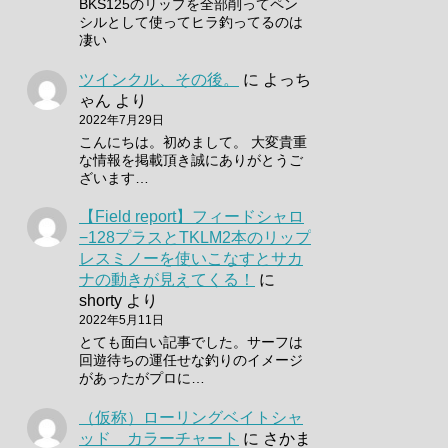
BKS125のリップを全部削ってペン
シルとして使ってヒラ釣ってるのは
凄い
ツインクル、その後。
に
よっち
ゃん
より
2022年7月29日
こんにちは。初めまして。 大変貴重
な情報を掲載頂き誠にありがとうご
ざいます…
【Field report】フィードシャロ
−128プラスとTKLM2本のリップ
レスミノーを使いこなすとサカ
ナの動きが見えてくる！
に
shorty
より
2022年5月11日
とても面白い記事でした。サーフは
回遊待ちの運任せな釣りのイメージ
があったがプロに…
（仮称）ローリングベイトシャ
ッド カラーチャート
に
さかま