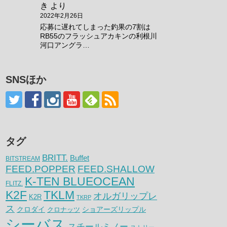
き
より
2022年2月26日
応募に遅れてしまった釣果の7割は
RB55のフラッシュアカキンの利根川
河口アングラ…
SNSほか
タグ
BRITT.
Buffet
BITSTREAM
FEED.POPPER
FEED.SHALLOW
K-TEN BLUEOCEAN
FLITZ.
K2F
TKLM
オルガリップレ
K2R
TKRP
ス
クロダイ
クロナッツ
ショアーズリップル
シーバス
スチールミノー