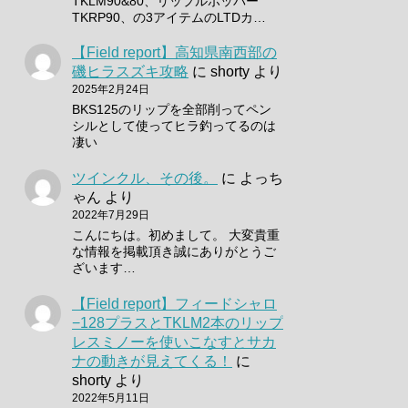
TKLM90&80、リップルポッパー
TKRP90、の3アイテムのLTDカ…
【Field report】高知県南西部の
磯ヒラスズキ攻略
に
shorty
より
2025年2月24日
BKS125のリップを全部削ってペン
シルとして使ってヒラ釣ってるのは
凄い
ツインクル、その後。
に
よっち
ゃん
より
2022年7月29日
こんにちは。初めまして。 大変貴重
な情報を掲載頂き誠にありがとうご
ざいます…
【Field report】フィードシャロ
−128プラスとTKLM2本のリップ
レスミノーを使いこなすとサカ
ナの動きが見えてくる！
に
shorty
より
2022年5月11日