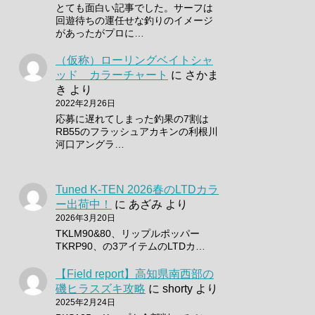
とても面白い記事でした。サーフは
回遊待ちの運任せな釣りのイメージ
があったがプロに…
（仮称）ローリングベイトシャ
ッド カラーチャート
に
さかま
き
より
2022年2月26日
応募に遅れてしまった釣果の7割は
RB55のフラッシュアカキンの利根川
河口アングラ…
Tuned K-TEN 2026春のLTDカラ
ー出荷中！
に
あざみ
より
2026年3月20日
TKLM90&80、リップルポッパー
TKRP90、の3アイテムのLTDカ…
【Field report】高知県南西部の
磯ヒラスズキ攻略
に
shorty
より
2025年2月24日