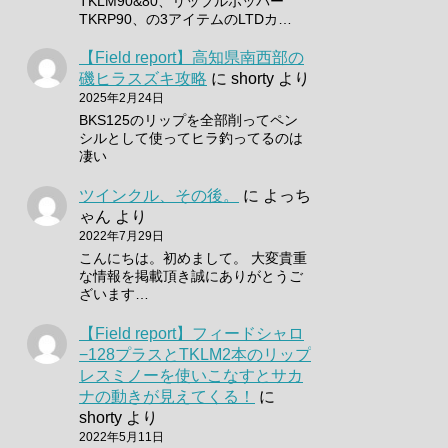
TKLM90&80、リップルポッパー
TKRP90、の3アイテムのLTDカ…
【Field report】高知県南西部の
磯ヒラスズキ攻略
に
shorty
より
2025年2月24日
BKS125のリップを全部削ってペン
シルとして使ってヒラ釣ってるのは
凄い
ツインクル、その後。
に
よっち
ゃん
より
2022年7月29日
こんにちは。初めまして。 大変貴重
な情報を掲載頂き誠にありがとうご
ざいます…
【Field report】フィードシャロ
−128プラスとTKLM2本のリップ
レスミノーを使いこなすとサカ
ナの動きが見えてくる！
に
shorty
より
2022年5月11日