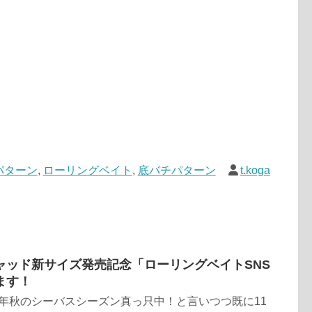
パターン
,
ローリングベイト
,
底バチパターン
t.koga
ャッド新サイズ発売記念「ローリングベイトSNS
ます！
23年秋のシーバスシーズン真っ只中！と言いつつ既に11