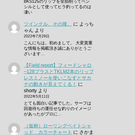
BKS125のリップを全部削ってペン
シルとして使ってヒラ釣ってるのは
凄い
ツインクル、その後。
に
よっち
ゃん
より
2022年7月29日
こんにちは。初めまして。 大変貴重
な情報を掲載頂き誠にありがとうご
ざいます…
【Field report】フィードシャロ
−128プラスとTKLM2本のリップ
レスミノーを使いこなすとサカ
ナの動きが見えてくる！
に
shorty
より
2022年5月11日
とても面白い記事でした。サーフは
回遊待ちの運任せな釣りのイメージ
があったがプロに…
（仮称）ローリングベイトシャ
ッド カラーチャート
に
さかま