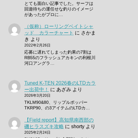
とても面白い記事でした。サーフは
回遊待ちの運任せな釣りのイメージ
があったがプロに…
（仮称）ローリングベイトシャ
ッド カラーチャート
に
さかま
き
より
2022年2月26日
応募に遅れてしまった釣果の7割は
RB55のフラッシュアカキンの利根川
河口アングラ…
Tuned K-TEN 2026春のLTDカラ
ー出荷中！
に
あざみ
より
2026年3月20日
TKLM90&80、リップルポッパー
TKRP90、の3アイテムのLTDカ…
【Field report】高知県南西部の
磯ヒラスズキ攻略
に
shorty
より
2025年2月24日