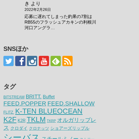
き
より
2022年2月26日
応募に遅れてしまった釣果の7割は
RB55のフラッシュアカキンの利根川
河口アングラ…
SNSほか
タグ
BRITT.
Buffet
BITSTREAM
FEED.POPPER
FEED.SHALLOW
K-TEN BLUEOCEAN
FLITZ.
K2F
TKLM
オルガリップレ
K2R
TKRP
ス
クロダイ
クロナッツ
ショアーズリップル
シーバス
スチールミノー