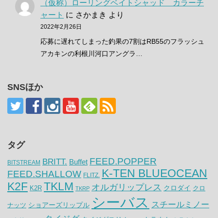
（仮称）ローリングベイトシャッド カラーチ
ャート
に
さかまき
より
2022年2月26日
応募に遅れてしまった釣果の7割はRB55のフラッシュ
アカキンの利根川河口アングラ…
SNSほか
タグ
FEED.POPPER
BRITT.
Buffet
BITSTREAM
K-TEN BLUEOCEAN
FEED.SHALLOW
FLITZ.
K2F
TKLM
オルガリップレス
クロダイ
K2R
クロ
TKRP
シーバス
スチールミノー
ナッツ
ショアーズリップル