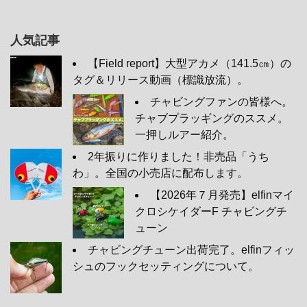
人気記事
【Field report】大型アカメ（141.5㎝）の
タグ＆リリース動画（標識放流）。
チャビングファンの皆様へ。
チャブプラッギングのススメ。
一押しルアー紹介。
2年振りに作りました！非売品「うち
わ」。全国の小売店に配布します。
【2026年７月発売】elfinマイ
クロシケイダーF チャビングチ
ューン
チャビングチューン出荷完了。elfinフィッ
シュのフックセッティングについて。