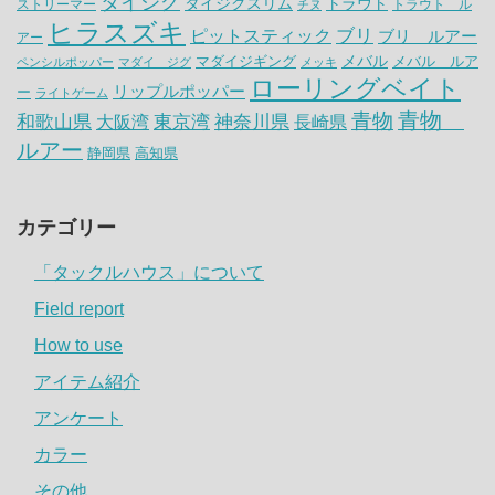
タイジグ
タイジグスリム
トラウト
ストリーマー
トラウト ル
チヌ
ヒラスズキ
ピットスティック
ブリ
ブリ ルアー
アー
メバル
マダイジギング
メバル ルア
ペンシルポッパー
マダイ ジグ
メッキ
ローリングベイト
リップルポッパー
ー
ライトゲーム
青物
青物
神奈川県
和歌山県
大阪湾
東京湾
長崎県
ルアー
静岡県
高知県
カテゴリー
「タックルハウス」について
Field report
How to use
アイテム紹介
アンケート
カラー
その他