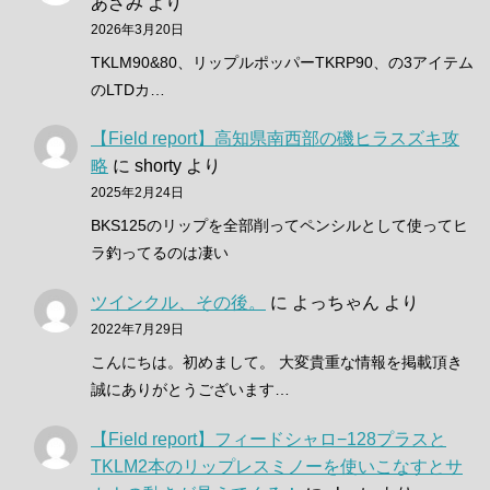
あざみ
より
2026年3月20日
TKLM90&80、リップルポッパーTKRP90、の3アイテム
のLTDカ…
【Field report】高知県南西部の磯ヒラスズキ攻
略
に
shorty
より
2025年2月24日
BKS125のリップを全部削ってペンシルとして使ってヒ
ラ釣ってるのは凄い
ツインクル、その後。
に
よっちゃん
より
2022年7月29日
こんにちは。初めまして。 大変貴重な情報を掲載頂き
誠にありがとうございます…
【Field report】フィードシャロ−128プラスと
TKLM2本のリップレスミノーを使いこなすとサ