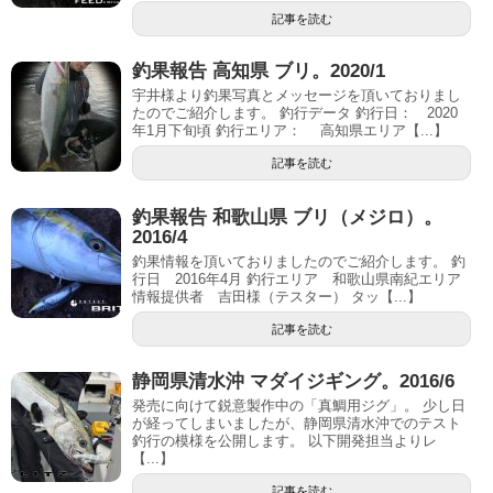
記事を読む
釣果報告 高知県 ブリ。2020/1
宇井様より釣果写真とメッセージを頂いておりまし
たのでご紹介します。 釣行データ 釣行日： 2020
年1月下旬頃 釣行エリア： 高知県エリア【...】
記事を読む
釣果報告 和歌山県 ブリ（メジロ）。
2016/4
釣果情報を頂いておりましたのでご紹介します。 釣
行日 2016年4月 釣行エリア 和歌山県南紀エリア
情報提供者 吉田様（テスター） タッ【...】
記事を読む
静岡県清水沖 マダイジギング。2016/6
発売に向けて鋭意製作中の「真鯛用ジグ」。 少し日
が経ってしまいましたが、静岡県清水沖でのテスト
釣行の模様を公開します。 以下開発担当よりレ
【...】
記事を読む