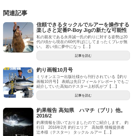
関連記事
信頼できるタックルでルアーを操作する
楽しさと定番P-Boy Jigの新たな可能性
私の親友である永井誠一氏の釣りに対する姿勢は20
代の頃から現在の60代半ばにしてまったくブレが無
い。 若い頃に夢中になっ【...】
記事を読む
釣り画報10月号
ミリオンエコー出版社様から刊行されている【釣り
画報10月号】 表紙は先日フィールドレポートでもご
紹介していた高知のテスター上杉氏がブ【...】
記事を読む
釣果報告 高知県 ハマチ（ブリ）他。
2016/2
釣果情報を頂いておりましたのでご紹介します。 釣
行日 2016年2月 釣行エリア 高知県 情報提供者
辻本様（テスター） タックル ルアー【...】