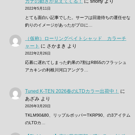
カナの動きが見えてくる！
に
shorty
より
2022年5月11日
とても面白い記事でした。サーフは回遊待ちの運任せな
釣りのイメージがあったがプロに…
（仮称）ローリングベイトシャッド カラーチ
ャート
に
さかまき
より
2022年2月26日
応募に遅れてしまった釣果の7割はRB55のフラッシュ
アカキンの利根川河口アングラ…
Tuned K-TEN 2026春のLTDカラー出荷中！
に
あざみ
より
2026年3月20日
TKLM90&80、リップルポッパーTKRP90、の3アイテム
のLTDカ…