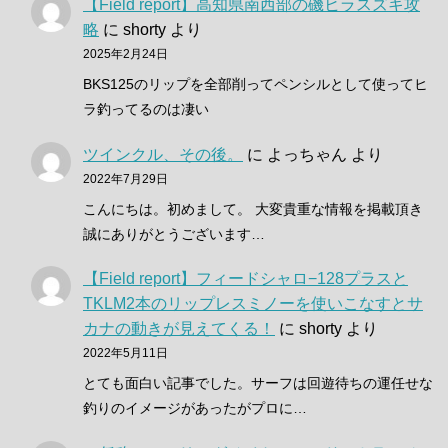
【Field report】高知県南西部の磯ヒラスズキ攻
略
に
shorty
より
2025年2月24日
BKS125のリップを全部削ってペンシルとして使ってヒ
ラ釣ってるのは凄い
ツインクル、その後。
に
よっちゃん
より
2022年7月29日
こんにちは。初めまして。 大変貴重な情報を掲載頂き
誠にありがとうございます…
【Field report】フィードシャロ−128プラスと
TKLM2本のリップレスミノーを使いこなすとサ
カナの動きが見えてくる！
に
shorty
より
2022年5月11日
とても面白い記事でした。サーフは回遊待ちの運任せな
釣りのイメージがあったがプロに…