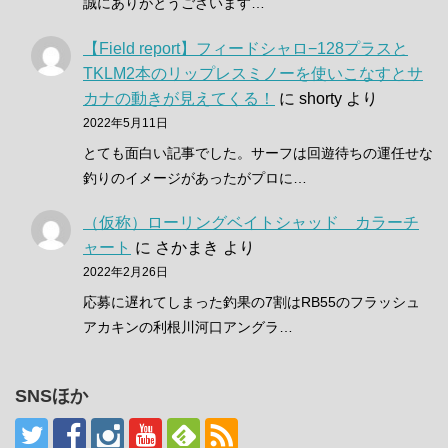
誠にありがとうございます…
【Field report】フィードシャロ−128プラスと
TKLM2本のリップレスミノーを使いこなすとサ
カナの動きが見えてくる！
に
shorty
より
2022年5月11日
とても面白い記事でした。サーフは回遊待ちの運任せな
釣りのイメージがあったがプロに…
（仮称）ローリングベイトシャッド カラーチ
ャート
に
さかまき
より
2022年2月26日
応募に遅れてしまった釣果の7割はRB55のフラッシュ
アカキンの利根川河口アングラ…
SNSほか