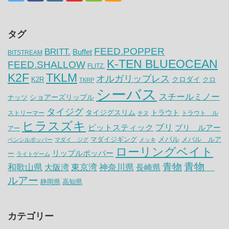
タグ
FEED.POPPER
BRITT.
Buffet
BITSTREAM
K-TEN BLUEOCEAN
FEED.SHALLOW
FLITZ.
K2F
TKLM
オルガリップレス
クロダイ
K2R
クロ
TKRP
シーバス
スチールミノー
ナッツ
ショアーズリップル
タイジグ
タイジグスリム
トラウト
ストリーマー
トラウト ル
チヌ
ヒラスズキ
ピットスティック
ブリ
ブリ ルアー
アー
メバル
マダイジギング
メバル ルア
ペンシルポッパー
マダイ ジグ
メッキ
ローリングベイト
リップルポッパー
ー
ライトゲーム
青物
青物
神奈川県
和歌山県
大阪湾
東京湾
長崎県
ルアー
静岡県
高知県
カテゴリー