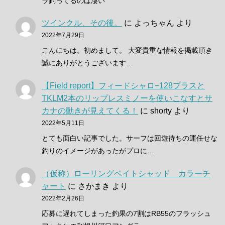
ラ釣ってるのは凄い
ツインクル、その後。
に
よっちゃん
より
2022年7月29日
こんにちは。初めまして。 大変貴重な情報を掲載頂き
誠にありがとうございます…
【Field report】フィードシャロ−128プラスと
TKLM2本のリップレスミノーを使いこなすとサ
カナの動きが見えてくる！
に
shorty
より
2022年5月11日
とても面白い記事でした。サーフは回遊待ちの運任せな
釣りのイメージがあったがプロに…
（仮称）ローリングベイトシャッド カラーチ
ャート
に
さかまき
より
2022年2月26日
応募に遅れてしまった釣果の7割はRB55のフラッシュ