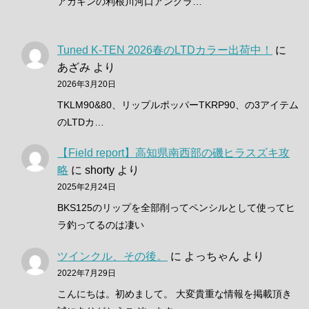
アカキンの利根川河口アングラ…
Tuned K-TEN 2026春のLTDカラー出荷中！
に
あざみ
より
2026年3月20日
TKLM90&80、リップルポッパーTKRP90、の3アイテム
のLTDカ…
【Field report】高知県南西部の磯ヒラスズキ攻
略
に
shorty
より
2025年2月24日
BKS125のリップを全部削ってペンシルとして使ってヒ
ラ釣ってるのは凄い
ツインクル、その後。
に
よっちゃん
より
2022年7月29日
こんにちは。初めまして。 大変貴重な情報を掲載頂き