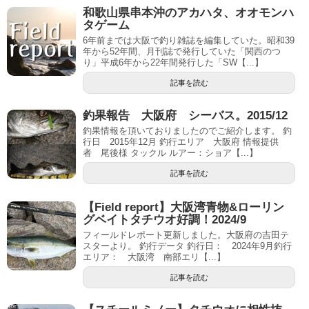
和歌山県串本沖のアカハタ、オオモンハ
タゲーム
6年前までは大阪で釣り雑誌を編集していた。昭和39
年から52年間、月刊誌で発行していた「関西のつ
り」平成6年から22年間発行した「SW【...】
記事を読む
釣果報告 大阪府 シーバス。2015/12
釣果情報を頂いておりましたのでご紹介します。 釣
行日 2015年12月 釣行エリア 大阪府 情報提供
者 尾後様 タックル ルアー：ショア【...】
記事を読む
【Field report】大阪湾青物&ローリン
グベイトタチウオ好調！2024/9
フィールドレポート更新しました。大阪府の吉田テ
スターより。 釣行データ 釣行日： 2024年9月釣行
エリア： 大阪湾 南部エリ【...】
記事を読む