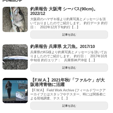
釣果報告 大阪湾 シーバス(90cm)。
2022/12
大阪府のハマザキ様より釣果写真とメッセージを頂
いておりましたのでご紹介します。 釣行データ 釣行
日： 2022年12月下旬釣行【...】
記事を読む
釣果報告 兵庫県 太刀魚。2017/10
兵庫県のKG様より釣果写真とメッセージを頂いてお
りましたのでご紹介します。 釣行日： 2017年10月
中旬頃 釣行エリア： 兵庫県神戸沖堤【...】
記事を読む
【F.W.A.】2021年秋/「ファルケ」が大
阪港湾青物に活躍
【F.W.A】 Field Work Archive (フィールドワークア
ーカイブとはスタッフやテスター、時には関係者に
よる現地調査、テス【...】
記事を読む