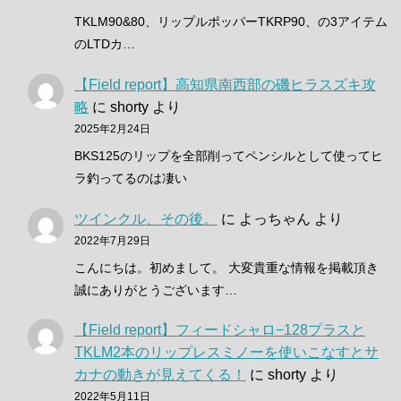
TKLM90&80、リップルポッパーTKRP90、の3アイテム
のLTDカ…
【Field report】高知県南西部の磯ヒラスズキ攻
略
に
shorty
より
2025年2月24日
BKS125のリップを全部削ってペンシルとして使ってヒ
ラ釣ってるのは凄い
ツインクル、その後。
に
よっちゃん
より
2022年7月29日
こんにちは。初めまして。 大変貴重な情報を掲載頂き
誠にありがとうございます…
【Field report】フィードシャロ−128プラスと
TKLM2本のリップレスミノーを使いこなすとサ
カナの動きが見えてくる！
に
shorty
より
2022年5月11日