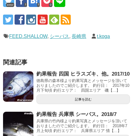
error
0
FEED.SHALLOW
,
シーバス
,
長崎県
t.koga
関連記事
釣果報告 四国 ヒラスズキ、他。2017/10
徳島県の森本様より釣果写真とメッセージを頂いて
おりましたのでご紹介します。 釣行日： 2017年10
月下旬頃 釣行エリア： 四国エリア 磯【...】
記事を読む
釣果報告 兵庫県 シーバス。2018/7
兵庫県の竹内様より釣果写真とメッセージを頂いて
おりましたのでご紹介します。 釣行日： 2018年7
月上旬頃 釣行エリア： 兵庫県エリア 情【...】