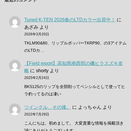
Tuned K-TEN 2026春のLTDカラー出荷中！
に
あざみ
より
2026年3月20日
TKLM90&80、リップルポッパーTKRP90、の3アイテム
のLTDカ…
【Field report】高知県南西部の磯ヒラスズキ攻
略
に
shorty
より
2025年2月24日
BKS125のリップを全部削ってペンシルとして使ってヒ
ラ釣ってるのは凄い
ツインクル、その後。
に
よっちゃん
より
2022年7月29日
こんにちは。初めまして。 大変貴重な情報を掲載頂き
誠にありがとうございます…