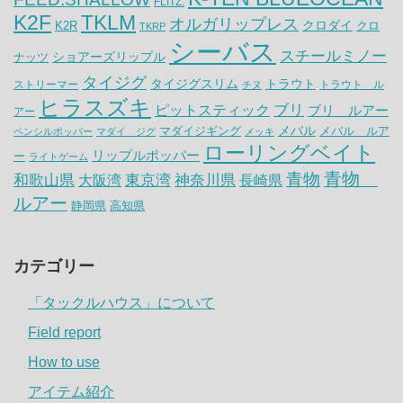
FLITZ.
K2F
TKLM
オルガリップレス
クロダイ
K2R
クロ
TKRP
シーバス
スチールミノー
ナッツ
ショアーズリップル
タイジグ
タイジグスリム
トラウト
ストリーマー
トラウト ル
チヌ
ヒラスズキ
ピットスティック
ブリ
ブリ ルアー
アー
メバル
マダイジギング
メバル ルア
ペンシルポッパー
マダイ ジグ
メッキ
ローリングベイト
リップルポッパー
ー
ライトゲーム
青物
青物
神奈川県
和歌山県
大阪湾
東京湾
長崎県
ルアー
静岡県
高知県
カテゴリー
「タックルハウス」について
Field report
How to use
アイテム紹介