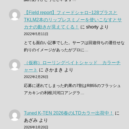
【Field report】フィードシャロ−128プラスと
TKLM2本のリップレスミノーを使いこなすとサ
カナの動きが見えてくる！
に
shorty
より
2022年5月11日
とても面白い記事でした。サーフは回遊待ちの運任せな
釣りのイメージがあったがプロに…
（仮称）ローリングベイトシャッド カラーチ
ャート
に
さかまき
より
2022年2月26日
応募に遅れてしまった釣果の7割はRB55のフラッシュ
アカキンの利根川河口アングラ…
Tuned K-TEN 2026春のLTDカラー出荷中！
に
あざみ
より
2026年3月20日