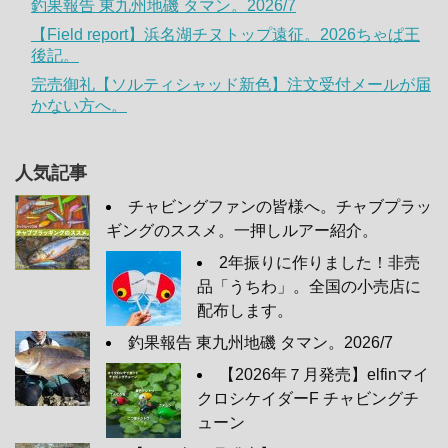
釣果報告 東九州地磯 タマン。2026/7
【Field report】浜名湖チヌトップ遠征。2026ちゃぱ王
後記。
完売御礼【ソルティシャッド新色】注文受付メールが届
かない方へ。
人気記事
チャビングファンの皆様へ。チャブプラッ
ギングのススメ。一押しルアー紹介。
2年振りに作りました！非売
品「うちわ」。全国の小売店に
配布します。
釣果報告 東九州地磯 タマン。2026/7
【2026年７月発売】elfinマイ
クロシケイダーF チャビングチ
ューン