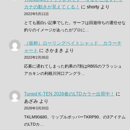
カナの動きが見えてくる！
に
shorty
より
2022年5月11日
とても面白い記事でした。サーフは回遊待ちの運任せな
釣りのイメージがあったがプロに…
（仮称）ローリングベイトシャッド カラーチ
ャート
に
さかまき
より
2022年2月26日
応募に遅れてしまった釣果の7割はRB55のフラッシュ
アカキンの利根川河口アングラ…
Tuned K-TEN 2026春のLTDカラー出荷中！
に
あざみ
より
2026年3月20日
TKLM90&80、リップルポッパーTKRP90、の3アイテム
のLTDカ…