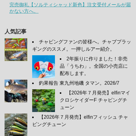
完売御礼【ソルティシャッド新色】注文受付メールが届
かない方へ。
人気記事
チャビングファンの皆様へ。チャブプラッ
ギングのススメ。一押しルアー紹介。
2年振りに作りました！非売
品「うちわ」。全国の小売店に
配布します。
釣果報告 東九州地磯 タマン。2026/7
【2026年７月発売】elfinマイ
クロシケイダーF チャビングチ
ューン
【2026年７月発売】elfinフィッシュ チャ
ビングチューン