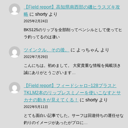
【Field report】高知県南西部の磯ヒラスズキ攻
略
に
shorty
より
2025年2月24日
BKS125のリップを全部削ってペンシルとして使ってヒ
ラ釣ってるのは凄い
ツインクル、その後。
に
よっちゃん
より
2022年7月29日
こんにちは。初めまして。 大変貴重な情報を掲載頂き
誠にありがとうございます…
【Field report】フィードシャロ−128プラスと
TKLM2本のリップレスミノーを使いこなすとサ
カナの動きが見えてくる！
に
shorty
より
2022年5月11日
とても面白い記事でした。サーフは回遊待ちの運任せな
釣りのイメージがあったがプロに…