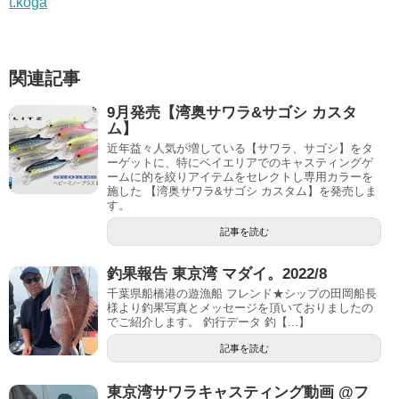
t.koga
関連記事
9月発売【湾奥サワラ&サゴシ カスタ
ム】
近年益々人気が増している【サワラ、サゴシ】をタ
ーゲットに、特にベイエリアでのキャスティングゲ
ームに的を絞りアイテムをセレクトし専用カラーを
施した 【湾奥サワラ&サゴシ カスタム】を発売しま
す。
記事を読む
釣果報告 東京湾 マダイ。2022/8
千葉県船橋港の遊漁船 フレンド★シップの田岡船長
様より釣果写真とメッセージを頂いておりましたの
でご紹介します。 釣行データ 釣【...】
記事を読む
東京湾サワラキャスティング動画 @フ