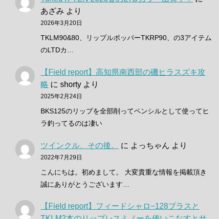
あざみ
より
2026年3月20日
TKLM90&80、リップルポッパーTKRP90、の3アイテム
のLTDカ…
【Field report】高知県南西部の磯ヒラスズキ攻
略
に
shorty
より
2025年2月24日
BKS125のリップを全部削ってペンシルとして使ってヒ
ラ釣ってるのは凄い
ツインクル、その後。
に
よっちゃん
より
2022年7月29日
こんにちは。初めまして。 大変貴重な情報を掲載頂き
誠にありがとうございます…
【Field report】フィードシャロ−128プラスと
TKLM2本のリップレスミノーを使いこなすとサ