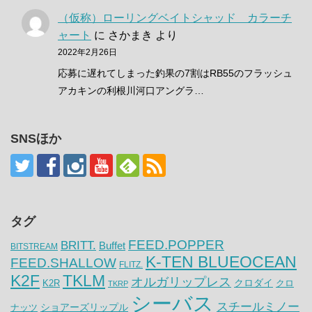
（仮称）ローリングベイトシャッド カラーチ
ャート
に
さかまき
より
2022年2月26日
応募に遅れてしまった釣果の7割はRB55のフラッシュ
アカキンの利根川河口アングラ…
SNSほか
タグ
FEED.POPPER
BRITT.
Buffet
BITSTREAM
K-TEN BLUEOCEAN
FEED.SHALLOW
FLITZ.
K2F
TKLM
オルガリップレス
クロダイ
K2R
クロ
TKRP
シーバス
スチールミノー
ナッツ
ショアーズリップル