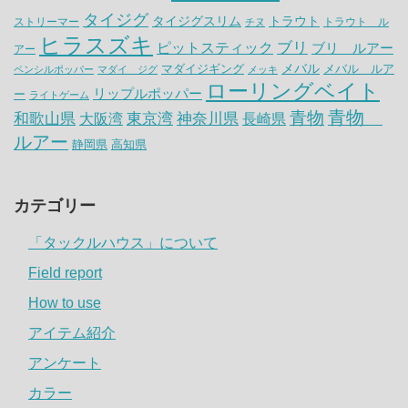
タイジグ
タイジグスリム
トラウト
ストリーマー
トラウト ル
チヌ
ヒラスズキ
ピットスティック
ブリ
ブリ ルアー
アー
メバル
マダイジギング
メバル ルア
ペンシルポッパー
マダイ ジグ
メッキ
ローリングベイト
リップルポッパー
ー
ライトゲーム
青物
青物
神奈川県
和歌山県
大阪湾
東京湾
長崎県
ルアー
静岡県
高知県
カテゴリー
「タックルハウス」について
Field report
How to use
アイテム紹介
アンケート
カラー