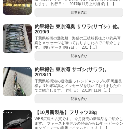
します。 釣行日： 2017年11月上旬頃 釣【...】
記事を読む
釣果報告 東京湾奥 サワラ(サゴシ）他。
2019/9
千葉県船橋の遊漁船 海猫の三枝船長様より釣果写
真とメッセージを頂いておりましたのでご紹介しま
す。 釣行データ 釣行日： 201【...】
記事を読む
釣果報告 東京湾 サゴシ(サワラ)。
2018/11
千葉県船橋港の遊漁船 フレンド★シップの田岡船長
様より釣果写真とメッセージを頂いておりましたの
でご紹介します。 釣行日: 2018年11月【...】
記事を読む
【10月新製品】フリッツ28g
WEB広報の古賀です。 今月発売の新製品をご紹介し
ます。 ファーストモデルの発売から15年 ヘビーシン
キングミノーの定番アイテムとして人【...】