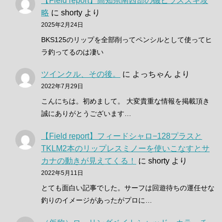
【Field report】高知県南西部の磯ヒラスズキ攻
略
に
shorty
より
2025年2月24日
BKS125のリップを全部削ってペンシルとして使ってヒ
ラ釣ってるのは凄い
ツインクル、その後。
に
よっちゃん
より
2022年7月29日
こんにちは。初めまして。 大変貴重な情報を掲載頂き
誠にありがとうございます…
【Field report】フィードシャロ−128プラスと
TKLM2本のリップレスミノーを使いこなすとサ
カナの動きが見えてくる！
に
shorty
より
2022年5月11日
とても面白い記事でした。サーフは回遊待ちの運任せな
釣りのイメージがあったがプロに…