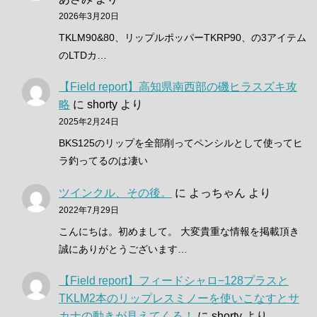
2026年3月20日
TKLM90&80、リップルポッパーTKRP90、の3アイテム
のLTDカ…
【Field report】高知県南西部の磯ヒラスズキ攻
略
に
shorty
より
2025年2月24日
BKS125のリップを全部削ってペンシルとして使ってヒ
ラ釣ってるのは凄い
ツインクル、その後。
に
よっちゃん
より
2022年7月29日
こんにちは。初めまして。 大変貴重な情報を掲載頂き
誠にありがとうございます…
【Field report】フィードシャロ−128プラスと
TKLM2本のリップレスミノーを使いこなすとサ
カナの動きが見えてくる！
に
shorty
より