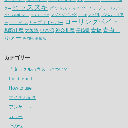
ヒラスズキ
ピットスティック
ブリ
ブリ ルアー
アー
メバル
マダイジギング
メバル ルア
ペンシルポッパー
マダイ ジグ
メッキ
ローリングベイト
リップルポッパー
ー
ライトゲーム
青物
青物
神奈川県
和歌山県
大阪湾
東京湾
長崎県
ルアー
静岡県
高知県
カテゴリー
「タックルハウス」について
Field report
How to use
アイテム紹介
アンケート
カラー
その他