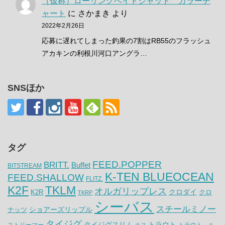
（仮称）ローリングベイトシャッド カラーチ
ャート
に
さかまき
より
2022年2月26日
応募に遅れてしまった釣果の7割はRB55のフラッシュ
アカキンの利根川河口アングラ…
SNSほか
タグ
FEED.POPPER
BRITT.
Buffet
BITSTREAM
K-TEN BLUEOCEAN
FEED.SHALLOW
FLITZ.
K2F
TKLM
オルガリップレス
クロダイ
K2R
クロ
TKRP
シーバス
スチールミノー
ナッツ
ショアーズリップル
タイジグ
タイジグスリム
トラウト
ストリーマー
トラウト ル
チヌ