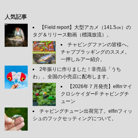
人気記事
【Field report】大型アカメ（141.5㎝）の
タグ＆リリース動画（標識放流）。
チャビングファンの皆様へ。
チャブプラッギングのススメ。
一押しルアー紹介。
2年振りに作りました！非売品「うち
わ」。全国の小売店に配布します。
【2026年７月発売】elfinマイ
クロシケイダーF チャビングチ
ューン
チャビングチューン出荷完了。elfinフィッ
シュのフックセッティングについて。