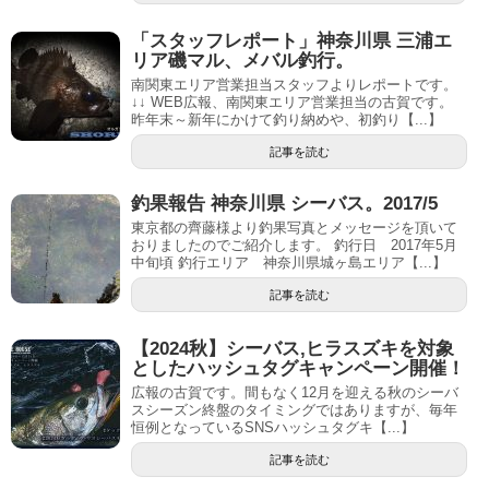
「スタッフレポート」神奈川県 三浦エ
リア磯マル、メバル釣行。
南関東エリア営業担当スタッフよりレポートです。
↓↓ WEB広報、南関東エリア営業担当の古賀です。
昨年末～新年にかけて釣り納めや、初釣り【...】
記事を読む
釣果報告 神奈川県 シーバス。2017/5
東京都の齊藤様より釣果写真とメッセージを頂いて
おりましたのでご紹介します。 釣行日 2017年5月
中旬頃 釣行エリア 神奈川県城ヶ島エリア【...】
記事を読む
【2024秋】シーバス,ヒラスズキを対象
としたハッシュタグキャンペーン開催！
広報の古賀です。間もなく12月を迎える秋のシーバ
スシーズン終盤のタイミングではありますが、毎年
恒例となっているSNSハッシュタグキ【...】
記事を読む