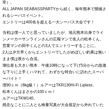
宰）。
ALL JAPAN SEABASSPARTYから続く、毎年熊本で開催さ
れるシーバスイベント。
エントリーは400名を超える一大シーバス大会です！
当初は僕一人でと思っていましたが、地元熊本出身でライ
ンメーカーサンラインさんの広報マンで友人の松本くん、
営業マンの田中くんとの3人でエントリーすることに。
2人は夕方早くからエントリーでしたがめぼしい釣果は無い
まま僕は夜から合流。
潮位差も大きい熊本、午後10時になって下げ5分からの急激
な下りに上手くハマれて、わずかな時合いに訪れたスーパ
ーバイト！
僕90ｃｍ（8kg級！）ルアーはTKR130Hi-Fi Lipless、
松本くんはまさかの100ｃｍ！
ルアーはTKW140。
残念なことに二人とも検量写真が大会規定から外れていた