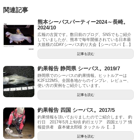
関連記事
熊本シーバスパーティー2024～長崎。
2024/10
広報の古賀です。数日前のブログ、SNSでもご紹介
していましたが、熊本で毎年開催されている日本最
大規模の1DAYシーバス釣り大会【シーバスパ【...】
記事を読む
釣果報告 静岡県 シーバス。2019/7
静岡県でのシーバスの釣果情報。ヒットルアーは
K2F122MS。全国各地からのインプレ、レビュー、
使い方の実例をご紹介しています。
記事を読む
釣果報告 四国 シーバス。2017/5
釣果情報を頂いておりましたのでご紹介します。 釣
行日 2017年5月上旬頃 釣行エリア 四国エリア 情
報提供者 森本健太郎様 タックル ル【...】
記事を読む