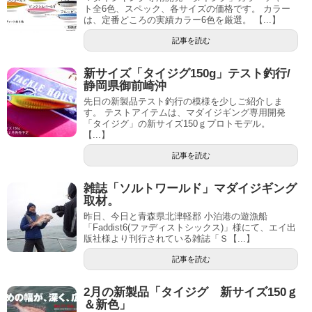
ト全6色、スペック、各サイズの価格です。 カラー
は、定番どころの実績カラー6色を厳選。 【...】
記事を読む
新サイズ「タイジグ150g」テスト釣行/
静岡県御前崎沖
先日の新製品テスト釣行の模様を少しご紹介しま
す。 テストアイテムは、マダイジギング専用開発
「タイジグ」の新サイズ150ｇプロトモデル。
【...】
記事を読む
雑誌「ソルトワールド」マダイジギング
取材。
昨日、今日と青森県北津軽郡 小泊港の遊漁船
「Faddist6(ファディストシックス)」様にて、エイ出
版社様より刊行されている雑誌「Ｓ【...】
記事を読む
2月の新製品「タイジグ 新サイズ150ｇ
＆新色」