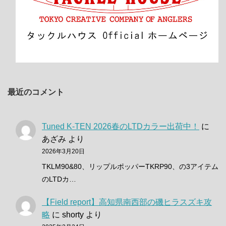
最近のコメント
Tuned K-TEN 2026春のLTDカラー出荷中！
に
あざみ
より
2026年3月20日
TKLM90&80、リップルポッパーTKRP90、の3アイテム
のLTDカ…
【Field report】高知県南西部の磯ヒラスズキ攻
略
に
shorty
より