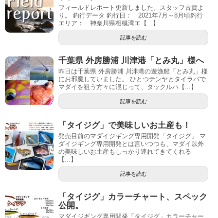
フィールドレポート更新しました。スタッフ古賀よ
り。 釣行データ 釣行日： 2021年7月～8月頃釣行
エリア： 神奈川県相模湾エ【...】
記事を読む
千葉県 外房勝浦 川津港「とみ丸」様へ
昨日は千葉県 外房勝浦 川津港の遊漁船「とみ丸」様
にお邪魔していました。 ひとつテンヤとタイラバで
マダイを狙う方々に混じって、タックルハ【...】
記事を読む
「タイジグ」で美味しいお土産も！
発売目前のマダイジギング専用開発「タイジグ」 マ
ダイジギング専用開発とは言いつつも、マダイ以外
の美味しいお土産もしっかり連れてきてくれる
【...】
記事を読む
「タイジグ」カラーチャート、スペック
公開。
マダイジギング専用開発「タイジグ」カラーチャー