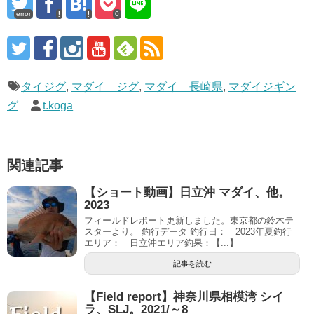
error
0
タイジグ
,
マダイ ジグ
,
マダイ 長崎県
,
マダイジギン
グ
t.koga
関連記事
【ショート動画】日立沖 マダイ、他。
2023
フィールドレポート更新しました。東京都の鈴木テ
スターより。 釣行データ 釣行日： 2023年夏釣行
エリア： 日立沖エリア釣果：【...】
記事を読む
【Field report】神奈川県相模湾 シイ
ラ、SLJ。2021/～8