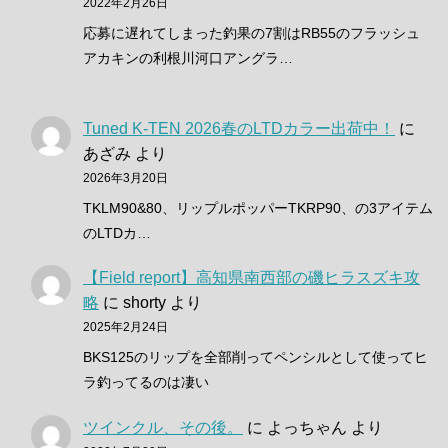
2022年2月26日
応募に遅れてしまった釣果の7割はRB55のフラッシュ
アカキンの利根川河口アングラ…
Tuned K-TEN 2026春のLTDカラー出荷中！
に
あざみ
より
2026年3月20日
TKLM90&80、リップルポッパーTKRP90、の3アイテム
のLTDカ…
【Field report】高知県南西部の磯ヒラスズキ攻
略
に
shorty
より
2025年2月24日
BKS125のリップを全部削ってペンシルとして使ってヒ
ラ釣ってるのは凄い
ツインクル、その後。
に
よっちゃん
より