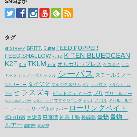
SNSほか
タグ
FEED.POPPER
BRITT.
Buffet
BITSTREAM
K-TEN BLUEOCEAN
FEED.SHALLOW
FLITZ.
K2F
TKLM
オルガリップレス
クロダイ
K2R
クロ
TKRP
シーバス
スチールミノー
ナッツ
ショアーズリップル
タイジグ
タイジグスリム
トラウト
ストリーマー
トラウト ル
チヌ
ヒラスズキ
ピットスティック
ブリ
ブリ ルアー
アー
メバル
マダイジギング
メバル ルア
ペンシルポッパー
マダイ ジグ
メッキ
ローリングベイト
リップルポッパー
ー
ライトゲーム
青物
青物
神奈川県
和歌山県
大阪湾
東京湾
長崎県
ルアー
静岡県
高知県