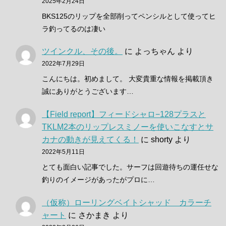
2025年2月24日
BKS125のリップを全部削ってペンシルとして使ってヒ
ラ釣ってるのは凄い
ツインクル、その後。
に
よっちゃん
より
2022年7月29日
こんにちは。初めまして。 大変貴重な情報を掲載頂き
誠にありがとうございます…
【Field report】フィードシャロ−128プラスと
TKLM2本のリップレスミノーを使いこなすとサ
カナの動きが見えてくる！
に
shorty
より
2022年5月11日
とても面白い記事でした。サーフは回遊待ちの運任せな
釣りのイメージがあったがプロに…
（仮称）ローリングベイトシャッド カラーチ
ャート
に
さかまき
より