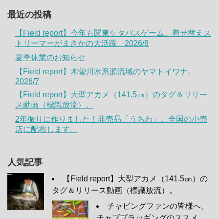
最近の投稿
【Field report】今年も関東ケタバスゲーム。着せ替えス
トリーマーがまさかの大活躍。2026/8
夏季休業のお知らせ
【Field report】木曽川水系源流域のヤマトイワナ。
2026/7
【Field report】大型アカメ（141.5㎝）のタグ＆リリー
ス動画（標識放流）。
2年振りに作りました！非売品「うちわ」。全国の小売
店に配布します。
人気記事
【Field report】大型アカメ（141.5㎝）の
タグ＆リリース動画（標識放流）。
チャビングファンの皆様へ。
チャブプラッギングのススメ。