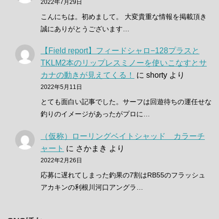
2022年7月29日
こんにちは。初めまして。 大変貴重な情報を掲載頂き
誠にありがとうございます…
【Field report】フィードシャロ−128プラスと
TKLM2本のリップレスミノーを使いこなすとサ
カナの動きが見えてくる！
に
shorty
より
2022年5月11日
とても面白い記事でした。サーフは回遊待ちの運任せな
釣りのイメージがあったがプロに…
（仮称）ローリングベイトシャッド カラーチ
ャート
に
さかまき
より
2022年2月26日
応募に遅れてしまった釣果の7割はRB55のフラッシュ
アカキンの利根川河口アングラ…