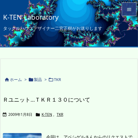

K-TEN Laboratory

タックルハウスデザイナー二宮正樹がお送りします
メニュ

サイド

前へ

次へ
ホーム
>
製品
>
TKR




検索
Ｒユニット…ＴＫＲ１３０について
2009年1月8日
K-TEN
,
TKR


今回は、アベシゲルさんからのリクエストで