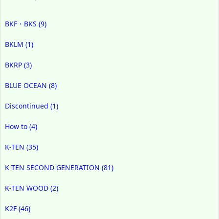
BKF・BKS
(9)
BKLM
(1)
BKRP
(3)
BLUE OCEAN
(8)
Discontinued
(1)
How to
(4)
K-TEN
(35)
K-TEN SECOND GENERATION
(81)
K-TEN WOOD
(2)
K2F
(46)