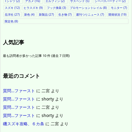
Tシャツ
(2)
アカメ
(16)
エルフィン
(2)
サスペンド
(5)
シーバスパーティー
(2)
スズキ
(12)
ヒラスズキ
(9)
フック換装
(3)
プロモーショントレイル
(8)
モニター
(7)
岳洋社
(27)
新色
(4)
新製品
(27)
生き物
(7)
週刊つりニュース
(7)
開発状況
(19)
限定色
(8)
人気記事
最も訪問者が多かった記事 10 件 (過去 7 日間)
最近のコメント
質問…ファースト
に
二宮
より
質問…ファースト
に
shorty
より
質問…ファースト
に
二宮
より
質問…ファースト
に
shorty
より
磯スズキ攻略、６カ条
に
二宮
より