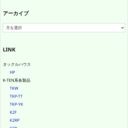
アーカイブ
ア
ー
カ
イ
ブ
LINK
タックルハウス
HP
K-TEN系各製品
TKW
TKP-TT
TKP-YK
K2F
K2RP