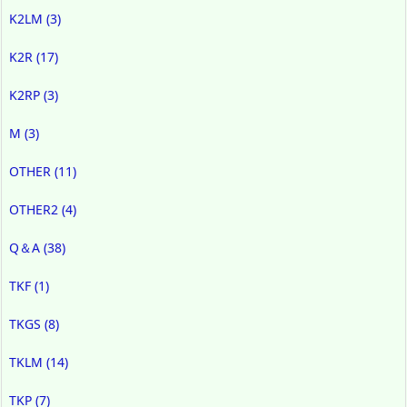
K2LM
(3)
K2R
(17)
K2RP
(3)
M
(3)
OTHER
(11)
OTHER2
(4)
Q＆A
(38)
TKF
(1)
TKGS
(8)
TKLM
(14)
TKP
(7)