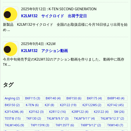
2025年9月12日
:
K-TEN SECOND GENERATION
K2LM132 サイクロイド 出荷予定日
新製品 K2LM132サイクロイド 全国のお取扱店様に今月16日頃より出荷を始
め ...
2025年9月4日
:
K2LM
K2LM132 アクション動画
今月中旬発売予定のK2LM132のアクション動画を作りました。 動画中に既存
TK ...
タグ
Angling
(2)
BKF115
(3)
BKF140
(4)
BKF150
(6)
BKF175
(4)
BKRP140
(4)
BKS150
(2)
K-TEN
(6)
K2F
(8)
K2F122
(19)
K2F122MS
(2)
K2F142
(45)
K2F142WL
(4)
K2F162
(3)
K2R112
(16)
K2RP122
(4)
K2S122
(4)
SW
(26)
TEST等
(15)
TKF130
(2)
TKLM"8/9.5"
(3)
TKLM"9/11"
(4)
TKLM"9/12.5"
(2)
TKLM140G
(9)
TKP115YK
(3)
TKP135TT
(6)
TKRP"9/12"
(2)
TKW140
(7)