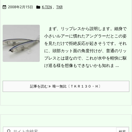
2008年2月15日
K-TEN
,
TKR


まず、リップレスから説明します。細身で
小さいルアーに慣れたアングラーだとこの姿
を見ただけで拒絶反応が起きそうです。それ
に、頭部カット面の角度付けが、普通のリッ
プレスとは逆なので、これが水中を軽快に駆
け巡る様を想像もできないかも知れま ...
記事を読む
唯一無比〔ＴＫＲ１３０・Ｈ〕