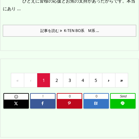
ひとえに皆様の応援とお魚の支持があったからです。本当
にあり ...
記事を読む
K-TEN BO系 M系 ...
«
‹
1
2
3
4
5
›
»
!
0
0
Send

B!