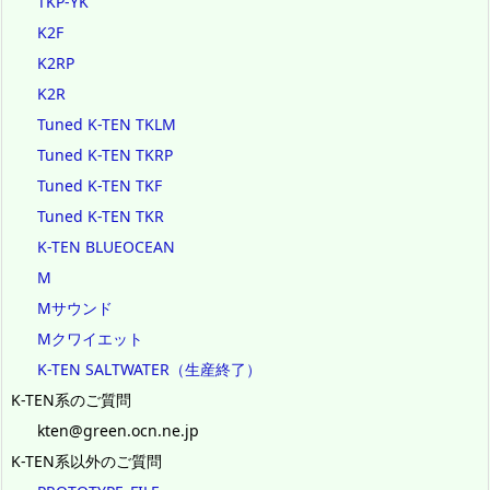
TKP-YK
K2F
K2RP
K2R
Tuned K-TEN TKLM
Tuned K-TEN TKRP
Tuned K-TEN TKF
Tuned K-TEN TKR
K-TEN BLUEOCEAN
M
Mサウンド
Mクワイエット
K-TEN SALTWATER（生産終了）
K-TEN系のご質問
kten@green.ocn.ne.jp
K-TEN系以外のご質問