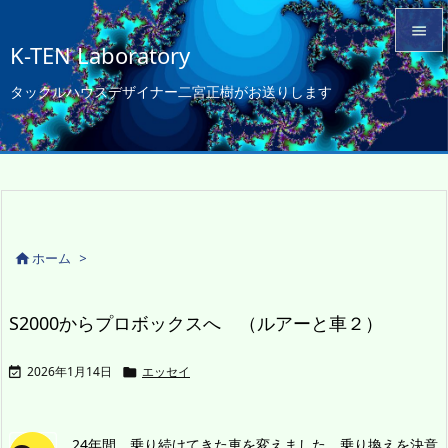

K-TEN Laboratory

タックルハウスデザイナー二宮正樹がお送りします
メニュ

サイド

前へ

次へ
ホーム
>


検索
S2000からプロボックスへ （ルアーと車２）
2026年1月14日
エッセイ


24年間、乗り続けてきた車を変えました。乗り換えを決意