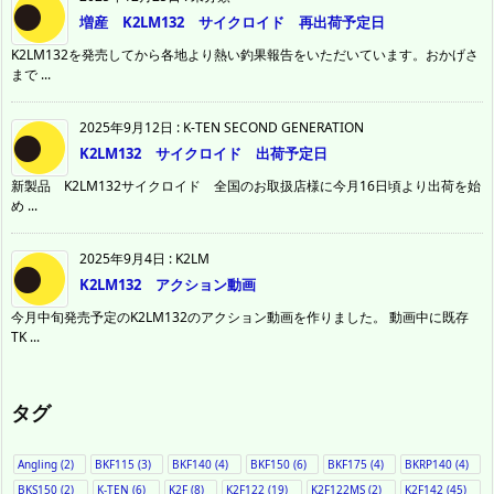
増産 K2LM132 サイクロイド 再出荷予定日
K2LM132を発売してから各地より熱い釣果報告をいただいています。おかげさ
まで ...
2025年9月12日
:
K-TEN SECOND GENERATION
K2LM132 サイクロイド 出荷予定日
新製品 K2LM132サイクロイド 全国のお取扱店様に今月16日頃より出荷を始
め ...
2025年9月4日
:
K2LM
K2LM132 アクション動画
今月中旬発売予定のK2LM132のアクション動画を作りました。 動画中に既存
TK ...
タグ
Angling
(2)
BKF115
(3)
BKF140
(4)
BKF150
(6)
BKF175
(4)
BKRP140
(4)
BKS150
(2)
K-TEN
(6)
K2F
(8)
K2F122
(19)
K2F122MS
(2)
K2F142
(45)