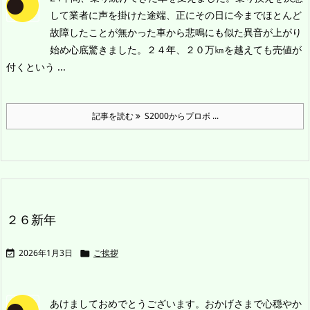
して業者に声を掛けた途端、正にその日に今までほとんど
故障したことが無かった車から悲鳴にも似た異音が上がり
始め心底驚きました。
２４年、２０万㎞を越えても売値が
付くという ...
記事を読む
S2000からプロボ ...
２６新年
2026年1月3日
ご挨拶


あけましておめでとうございます。
おかげさまで心穏やか