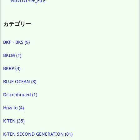
PROTOTYPE_FILE
カテゴリー
BKF・BKS
(9)
BKLM
(1)
BKRP
(3)
BLUE OCEAN
(8)
Discontinued
(1)
How to
(4)
K-TEN
(35)
K-TEN SECOND GENERATION
(81)