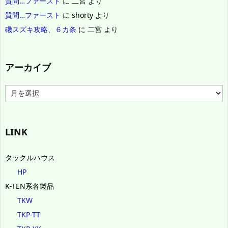
質問…ファースト
に
二宮
より
質問…ファースト
に
shorty
より
磯スズキ攻略、６カ条
に
二宮
より
アーカイブ
ア
ー
カ
イ
ブ
LINK
タックルハウス
HP
K-TEN系各製品
TKW
TKP-TT