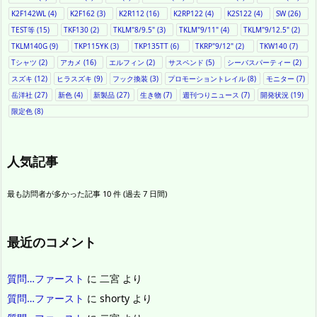
K2F142WL
(4)
K2F162
(3)
K2R112
(16)
K2RP122
(4)
K2S122
(4)
SW
(26)
TEST等
(15)
TKF130
(2)
TKLM"8/9.5"
(3)
TKLM"9/11"
(4)
TKLM"9/12.5"
(2)
TKLM140G
(9)
TKP115YK
(3)
TKP135TT
(6)
TKRP"9/12"
(2)
TKW140
(7)
Tシャツ
(2)
アカメ
(16)
エルフィン
(2)
サスペンド
(5)
シーバスパーティー
(2)
スズキ
(12)
ヒラスズキ
(9)
フック換装
(3)
プロモーショントレイル
(8)
モニター
(7)
岳洋社
(27)
新色
(4)
新製品
(27)
生き物
(7)
週刊つりニュース
(7)
開発状況
(19)
限定色
(8)
人気記事
最も訪問者が多かった記事 10 件 (過去 7 日間)
最近のコメント
質問…ファースト
に
二宮
より
質問…ファースト
に
shorty
より