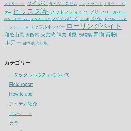
タイジグ
タイジグスリム
トラウト
ストリーマー
トラウト ル
チヌ
ヒラスズキ
ピットスティック
ブリ
ブリ ルアー
アー
メバル
マダイジギング
メバル ルア
ペンシルポッパー
マダイ ジグ
メッキ
ローリングベイト
リップルポッパー
ー
ライトゲーム
青物
青物
神奈川県
和歌山県
大阪湾
東京湾
長崎県
ルアー
静岡県
高知県
カテゴリー
「タックルハウス」について
Field report
How to use
アイテム紹介
アンケート
カラー