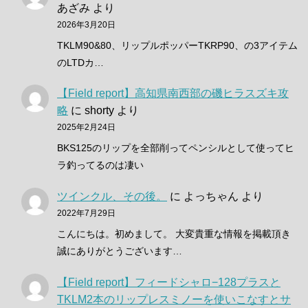
あざみ
より
2026年3月20日
TKLM90&80、リップルポッパーTKRP90、の3アイテム
のLTDカ…
【Field report】高知県南西部の磯ヒラスズキ攻
略
に
shorty
より
2025年2月24日
BKS125のリップを全部削ってペンシルとして使ってヒ
ラ釣ってるのは凄い
ツインクル、その後。
に
よっちゃん
より
2022年7月29日
こんにちは。初めまして。 大変貴重な情報を掲載頂き
誠にありがとうございます…
【Field report】フィードシャロ−128プラスと
TKLM2本のリップレスミノーを使いこなすとサ