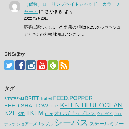
（仮称）ローリングベイトシャッド カラーチ
ャート
に
さかまき
より
2022年2月26日
応募に遅れてしまった釣果の7割はRB55のフラッシュ
アカキンの利根川河口アングラ…
SNSほか
タグ
FEED.POPPER
BRITT.
Buffet
BITSTREAM
K-TEN BLUEOCEAN
FEED.SHALLOW
FLITZ.
K2F
TKLM
オルガリップレス
クロダイ
K2R
クロ
TKRP
シーバス
スチールミノー
ナッツ
ショアーズリップル