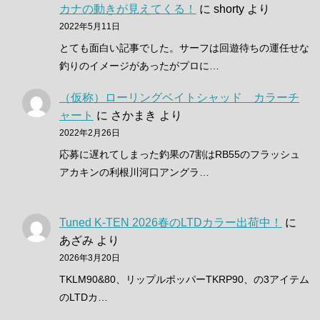
カナの動きが見えてくる！
に
shorty
より
2022年5月11日
とても面白い記事でした。サーフは回遊待ちの運任せな
釣りのイメージがあったがプロに…
（仮称）ローリングベイトシャッド カラーチ
ャート
に
さかまき
より
2022年2月26日
応募に遅れてしまった釣果の7割はRB55のフラッシュ
アカキンの利根川河口アングラ…
Tuned K-TEN 2026春のLTDカラー出荷中！
に
あざみ
より
2026年3月20日
TKLM90&80、リップルポッパーTKRP90、の3アイテム
のLTDカ…