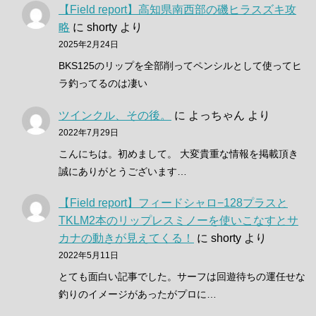
【Field report】高知県南西部の磯ヒラスズキ攻
略
に
shorty
より
2025年2月24日
BKS125のリップを全部削ってペンシルとして使ってヒ
ラ釣ってるのは凄い
ツインクル、その後。
に
よっちゃん
より
2022年7月29日
こんにちは。初めまして。 大変貴重な情報を掲載頂き
誠にありがとうございます…
【Field report】フィードシャロ−128プラスと
TKLM2本のリップレスミノーを使いこなすとサ
カナの動きが見えてくる！
に
shorty
より
2022年5月11日
とても面白い記事でした。サーフは回遊待ちの運任せな
釣りのイメージがあったがプロに…