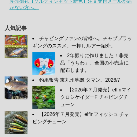
完売御礼【ソルティシャッド新色】注文受付メールが届
かない方へ。
人気記事
チャビングファンの皆様へ。チャブプラッ
ギングのススメ。一押しルアー紹介。
2年振りに作りました！非売
品「うちわ」。全国の小売店に
配布します。
釣果報告 東九州地磯 タマン。2026/7
【2026年７月発売】elfinマイ
クロシケイダーF チャビングチ
ューン
【2026年７月発売】elfinフィッシュ チャ
ビングチューン