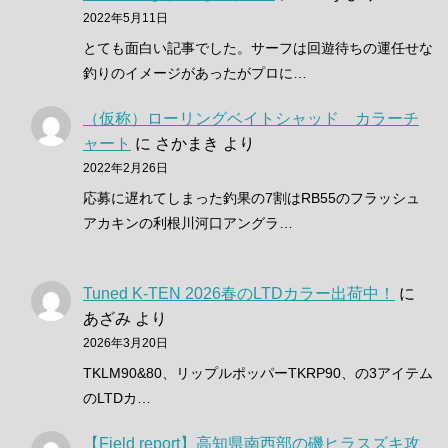
2022年5月11日
とても面白い記事でした。サーフは回遊待ちの運任せな
釣りのイメージがあったがプロに…
（仮称）ローリングベイトシャッド カラーチ
ャート
に
さかまき
より
2022年2月26日
応募に遅れてしまった釣果の7割はRB55のフラッシュ
アカキンの利根川河口アングラ…
Tuned K-TEN 2026春のLTDカラー出荷中！
に
あざみ
より
2026年3月20日
TKLM90&80、リップルポッパーTKRP90、の3アイテム
のLTDカ…
【Field report】高知県南西部の磯ヒラスズキ攻