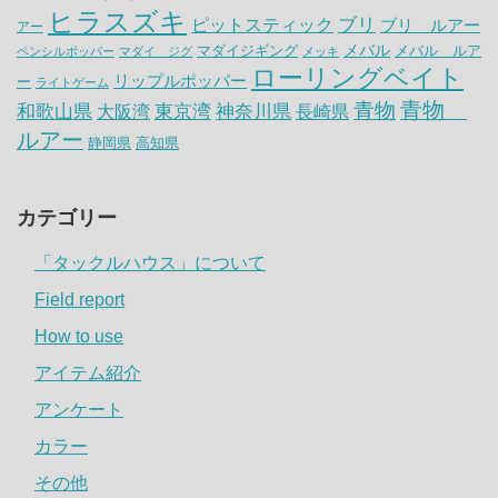
ヒラスズキ
ピットスティック
ブリ
ブリ ルアー
アー
メバル
マダイジギング
メバル ルア
ペンシルポッパー
マダイ ジグ
メッキ
ローリングベイト
リップルポッパー
ー
ライトゲーム
青物
青物
神奈川県
和歌山県
大阪湾
東京湾
長崎県
ルアー
静岡県
高知県
カテゴリー
「タックルハウス」について
Field report
How to use
アイテム紹介
アンケート
カラー
その他