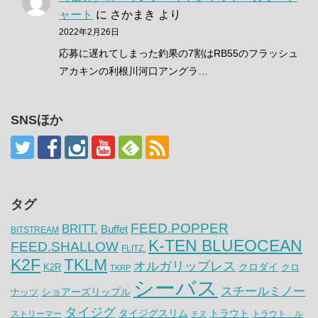
ャート
に
さかまき
より
2022年2月26日
応募に遅れてしまった釣果の7割はRB55のフラッシュ
アカキンの利根川河口アングラ…
SNSほか
タグ
FEED.POPPER
BRITT.
Buffet
BITSTREAM
K-TEN BLUEOCEAN
FEED.SHALLOW
FLITZ.
K2F
TKLM
オルガリップレス
クロダイ
K2R
クロ
TKRP
シーバス
スチールミノー
ナッツ
ショアーズリップル
タイジグ
タイジグスリム
トラウト
ストリーマー
トラウト ル
チヌ