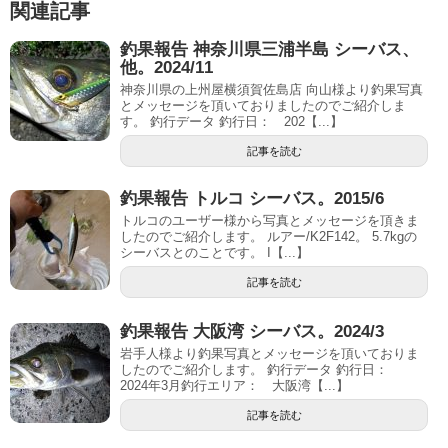
関連記事
釣果報告 神奈川県三浦半島 シーバス、
他。2024/11
神奈川県の上州屋横須賀佐島店 向山様より釣果写真
とメッセージを頂いておりましたのでご紹介しま
す。 釣行データ 釣行日： 202【...】
記事を読む
釣果報告 トルコ シーバス。2015/6
トルコのユーザー様から写真とメッセージを頂きま
したのでご紹介します。 ルアー/K2F142。 5.7kgの
シーバスとのことです。 I【...】
記事を読む
釣果報告 大阪湾 シーバス。2024/3
岩手人様より釣果写真とメッセージを頂いておりま
したのでご紹介します。 釣行データ 釣行日：
2024年3月釣行エリア： 大阪湾【...】
記事を読む