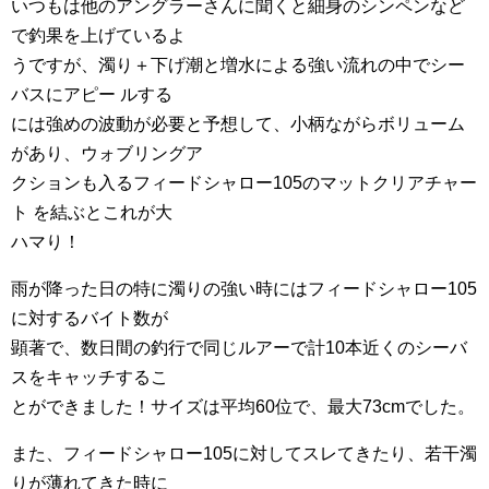
いつもは他のアングラーさんに聞くと細身のシンペンなど
で釣果を上げているよ
うですが、濁り＋下げ潮と増水による強い流れの中でシー
バスにアピー ルする
には強めの波動が必要と予想して、小柄ながらボリューム
があり、ウォブリングア
クションも入るフィードシャロー105のマットクリアチャー
ト を結ぶとこれが大
ハマり！
雨が降った日の特に濁りの強い時にはフィードシャロー105
に対するバイト数が
顕著で、数日間の釣行で同じルアーで計10本近くのシーバ
スをキャッチするこ
とができました！サイズは平均60位で、最大73cmでした。
また、フィードシャロー105に対してスレてきたり、若干濁
りが薄れてきた時に