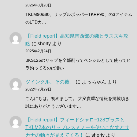
2026年3月20日
TKLM90&80、リップルポッパーTKRP90、の3アイテム
のLTDカ…
【Field report】高知県南西部の磯ヒラスズキ攻
略
に
shorty
より
2025年2月24日
BKS125のリップを全部削ってペンシルとして使ってヒ
ラ釣ってるのは凄い
ツインクル、その後。
に
よっちゃん
より
2022年7月29日
こんにちは。初めまして。 大変貴重な情報を掲載頂き
誠にありがとうございます…
【Field report】フィードシャロ−128プラスと
TKLM2本のリップレスミノーを使いこなすとサ
カナの動きが見えてくる！
に
shorty
より