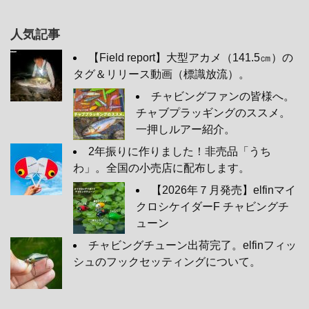
人気記事
【Field report】大型アカメ（141.5㎝）の
タグ＆リリース動画（標識放流）。
チャビングファンの皆様へ。
チャブプラッギングのススメ。
一押しルアー紹介。
2年振りに作りました！非売品「うち
わ」。全国の小売店に配布します。
【2026年７月発売】elfinマイ
クロシケイダーF チャビングチ
ューン
チャビングチューン出荷完了。elfinフィッ
シュのフックセッティングについて。