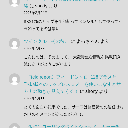
略
に
shorty
より
2025年2月24日
BKS125のリップを全部削ってペンシルとして使ってヒ
ラ釣ってるのは凄い
ツインクル、その後。
に
よっちゃん
より
2022年7月29日
こんにちは。初めまして。 大変貴重な情報を掲載頂き
誠にありがとうございます…
【Field report】フィードシャロ−128プラスと
TKLM2本のリップレスミノーを使いこなすとサ
カナの動きが見えてくる！
に
shorty
より
2022年5月11日
とても面白い記事でした。サーフは回遊待ちの運任せな
釣りのイメージがあったがプロに…
（仮称）ローリングベイトシャッド カラーチ