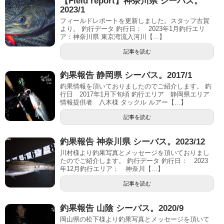
【Field report】神奈川県 シーバス。
2023/1
フィールドレポートを更新しました。スタッフ古賀
より。 釣行データ 釣行日： 2023年1月釣行エリ
ア：神奈川県 東京湾流入河川【...】
記事を読む
釣果報告 静岡県 シーバス。2017/1
釣果情報を頂いておりましたのでご紹介します。 釣
行日 2017年1月下旬頃 釣行エリア 静岡県エリア
情報提供者 八木様 タックル ルアー【...】
記事を読む
釣果報告 神奈川県 シーバス。2023/12
川村様より釣果写真とメッセージを頂いておりまし
たのでご紹介します。 釣行データ 釣行日： 2023
年12月釣行エリア： 神奈川【...】
記事を読む
釣果報告 山陰 シーバス。2020/9
岡山県の松下様より釣果写真とメッセージを頂いて