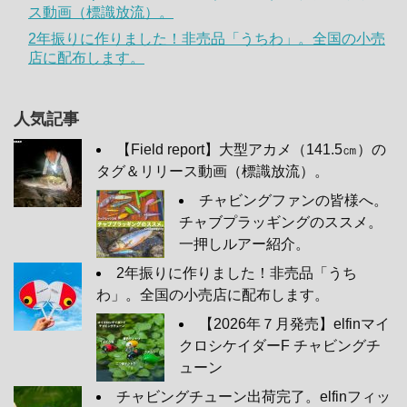
ス動画（標識放流）。
2年振りに作りました！非売品「うちわ」。全国の小売
店に配布します。
人気記事
【Field report】大型アカメ（141.5㎝）の
タグ＆リリース動画（標識放流）。
チャビングファンの皆様へ。
チャブプラッギングのススメ。
一押しルアー紹介。
2年振りに作りました！非売品「うち
わ」。全国の小売店に配布します。
【2026年７月発売】elfinマイ
クロシケイダーF チャビングチ
ューン
チャビングチューン出荷完了。elfinフィッ