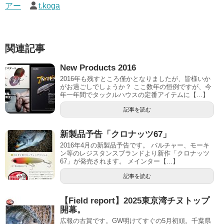
アー
t.koga
関連記事
New Products 2016
2016年も残すところ僅かとなりましたが、皆様いか
がお過ごしでしょうか？ ここ数年の恒例ですが、今
年一年間でタックルハウスの定番アイテムに【...】
記事を読む
新製品予告「クロナッツ67」
2016年4月の新製品予告です。 バルチャー、モーキ
ン等のレジスタンスブランドより新作「クロナッツ
67」が発売されます。 メインター【...】
記事を読む
【Field report】2025東京湾チヌトップ
開幕。
広報の古賀です。GW明けてすぐの5月初頭。千葉県