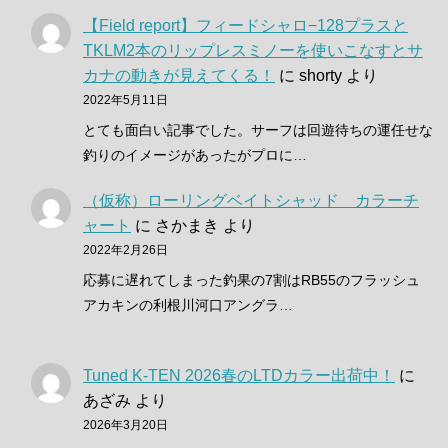
【Field report】フィードシャロ−128プラスと
TKLM2本のリップレスミノーを使いこなすとサ
カナの動きが見えてくる！
に
shorty
より
2022年5月11日
とても面白い記事でした。サーフは回遊待ちの運任せな
釣りのイメージがあったがプロに…
（仮称）ローリングベイトシャッド カラーチ
ャート
に
さかまき
より
2022年2月26日
応募に遅れてしまった釣果の7割はRB55のフラッシュ
アカキンの利根川河口アングラ…
Tuned K-TEN 2026春のLTDカラー出荷中！
に
あざみ
より
2026年3月20日