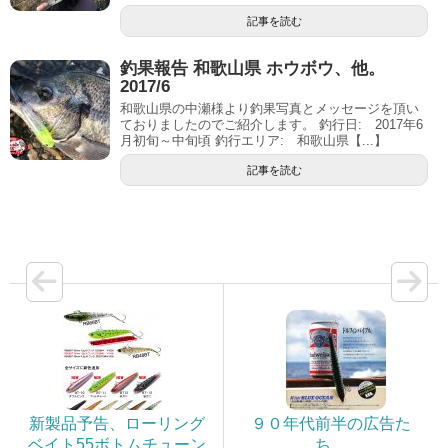
記事を読む
釣果報告 和歌山県 ホウボウ、他。
2017/6
和歌山県の中瀬様より釣果写真とメッセージを頂い
ておりましたのでご紹介します。 釣行日: 2017年6
月初旬～中旬頃 釣行エリア: 和歌山県【...】
記事を読む
新製品予告、ローリング
９０年代前半の広告た
ベイト55ボトムチューン
ち。