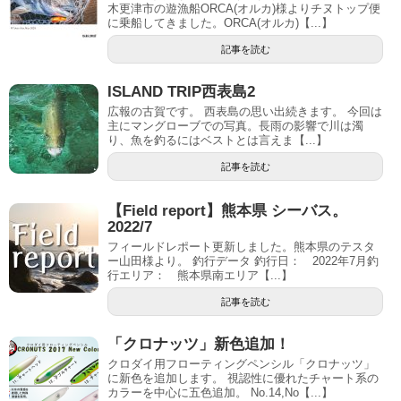
木更津市の遊漁船ORCA(オルカ)様よりチヌトップ便
に乗船してきました。ORCA(オルカ)【...】
記事を読む
ISLAND TRIP西表島2
広報の古賀です。 西表島の思い出続きます。 今回は
主にマングローブでの写真。長雨の影響で川は濁
り、魚を釣るにはベストとは言えま【...】
記事を読む
【Field report】熊本県 シーバス。
2022/7
フィールドレポート更新しました。熊本県のテスタ
ー山田様より。 釣行データ 釣行日： 2022年7月釣
行エリア： 熊本県南エリア【...】
記事を読む
「クロナッツ」新色追加！
クロダイ用フローティングペンシル「クロナッツ」
に新色を追加します。 視認性に優れたチャート系の
カラーを中心に五色追加。 No.14,No【...】