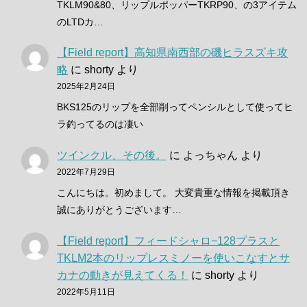
TKLM90&80、リップルポッパーTKRP90、の3アイテム
のLTDカ…
【Field report】高知県南西部の磯ヒラスズキ攻
略
に
shorty
より
2025年2月24日
BKS125のリップを全部削ってペンシルとして使ってヒ
ラ釣ってるのは凄い
ツインクル、その後。
に
よっちゃん
より
2022年7月29日
こんにちは。初めまして。 大変貴重な情報を掲載頂き
誠にありがとうございます…
【Field report】フィードシャロ−128プラスと
TKLM2本のリップレスミノーを使いこなすとサ
カナの動きが見えてくる！
に
shorty
より
2022年5月11日