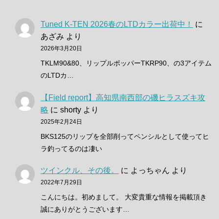
Tuned K-TEN 2026春のLTDカラー出荷中！
に
あざみ
より
2026年3月20日
TKLM90&80、リップルポッパーTKRP90、の3アイテム
のLTDカ…
【Field report】高知県南西部の磯ヒラスズキ攻
略
に
shorty
より
2025年2月24日
BKS125のリップを全部削ってペンシルとして使ってヒ
ラ釣ってるのは凄い
ツインクル、その後。
に
よっちゃん
より
2022年7月29日
こんにちは。初めまして。 大変貴重な情報を掲載頂き
誠にありがとうございます…