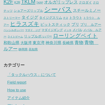
K2F
TKLM
オルガリップレス
クロダイ
K2R
クロ
TKRP
シーバス
スチールミノー
ナッツ
ショアーズリップル
タイジグ
タイジグスリム
トラウト
ストリーマー
トラウト ル
チヌ
ヒラスズキ
ピットスティック
ブリ
ブリ ルアー
アー
メバル
マダイジギング
メバル ルア
ペンシルポッパー
マダイ ジグ
メッキ
ローリングベイト
リップルポッパー
ー
ライトゲーム
青物
青物
神奈川県
和歌山県
大阪湾
東京湾
長崎県
ルアー
静岡県
高知県
カテゴリー
「タックルハウス」について
Field report
How to use
アイテム紹介