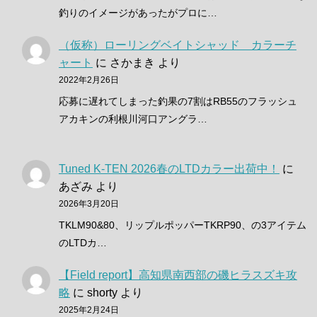
釣りのイメージがあったがプロに…
（仮称）ローリングベイトシャッド カラーチ
ャート
に
さかまき
より
2022年2月26日
応募に遅れてしまった釣果の7割はRB55のフラッシュ
アカキンの利根川河口アングラ…
Tuned K-TEN 2026春のLTDカラー出荷中！
に
あざみ
より
2026年3月20日
TKLM90&80、リップルポッパーTKRP90、の3アイテム
のLTDカ…
【Field report】高知県南西部の磯ヒラスズキ攻
略
に
shorty
より
2025年2月24日