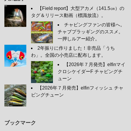
【Field report】大型アカメ（141.5㎝）の
タグ＆リリース動画（標識放流）。
チャビングファンの皆様へ。
チャブプラッギングのススメ。
一押しルアー紹介。
2年振りに作りました！非売品「うち
わ」。全国の小売店に配布します。
【2026年７月発売】elfinマイ
クロシケイダーF チャビングチ
ューン
【2026年７月発売】elfinフィッシュ チャ
ビングチューン
ブックマーク