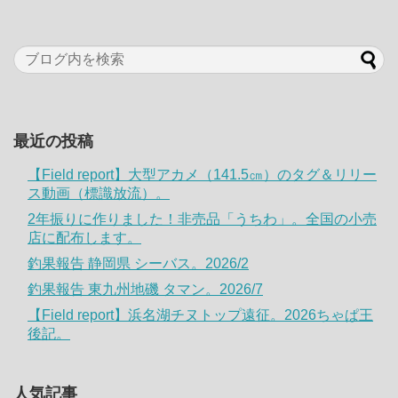
最近の投稿
【Field report】大型アカメ（141.5㎝）のタグ＆リリー
ス動画（標識放流）。
2年振りに作りました！非売品「うちわ」。全国の小売
店に配布します。
釣果報告 静岡県 シーバス。2026/2
釣果報告 東九州地磯 タマン。2026/7
【Field report】浜名湖チヌトップ遠征。2026ちゃぱ王
後記。
人気記事