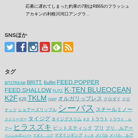
応募に遅れてしまった釣果の7割はRB55のフラッシュ
アカキンの利根川河口アングラ…
SNSほか
タグ
FEED.POPPER
BRITT.
Buffet
BITSTREAM
K-TEN BLUEOCEAN
FEED.SHALLOW
FLITZ.
K2F
TKLM
オルガリップレス
クロダイ
K2R
クロ
TKRP
シーバス
スチールミノー
ナッツ
ショアーズリップル
タイジグ
タイジグスリム
トラウト
ストリーマー
トラウト ル
チヌ
ヒラスズキ
ピットスティック
ブリ
ブリ ルアー
アー
メバル
マダイジギング
メバル ルア
ペンシルポッパー
マダイ ジグ
メッキ