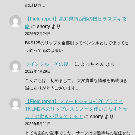
のLTDカ…
【Field report】高知県南西部の磯ヒラスズキ攻
略
に
shorty
より
2025年2月24日
BKS125のリップを全部削ってペンシルとして使ってヒ
ラ釣ってるのは凄い
ツインクル、その後。
に
よっちゃん
より
2022年7月29日
こんにちは。初めまして。 大変貴重な情報を掲載頂き
誠にありがとうございます…
【Field report】フィードシャロ−128プラスと
TKLM2本のリップレスミノーを使いこなすとサ
カナの動きが見えてくる！
に
shorty
より
2022年5月11日
とても面白い記事でした。サーフは回遊待ちの運任せな