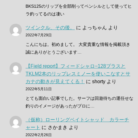
BKS125のリップを全部削ってペンシルとして使ってヒ
ラ釣ってるのは凄い
ツインクル、その後。
に
よっちゃん
より
2022年7月29日
こんにちは。初めまして。 大変貴重な情報を掲載頂き
誠にありがとうございます…
【Field report】フィードシャロ−128プラスと
TKLM2本のリップレスミノーを使いこなすとサ
カナの動きが見えてくる！
に
shorty
より
2022年5月11日
とても面白い記事でした。サーフは回遊待ちの運任せな
釣りのイメージがあったがプロに…
（仮称）ローリングベイトシャッド カラーチ
ャート
に
さかまき
より
2022年2月26日