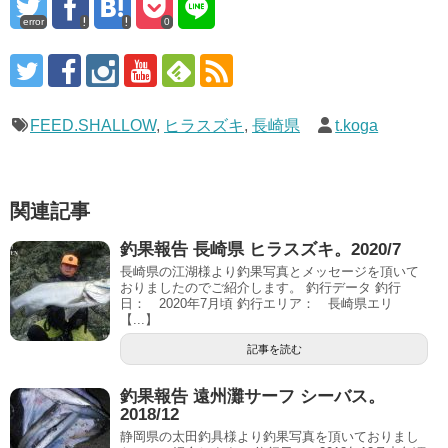
error
0
FEED.SHALLOW
,
ヒラスズキ
,
長崎県
t.koga
関連記事
釣果報告 長崎県 ヒラスズキ。2020/7
長崎県の江湖様より釣果写真とメッセージを頂いて
おりましたのでご紹介します。 釣行データ 釣行
日： 2020年7月頃 釣行エリア： 長崎県エリ
【...】
記事を読む
釣果報告 遠州灘サーフ シーバス。
2018/12
静岡県の太田釣具様より釣果写真を頂いておりまし