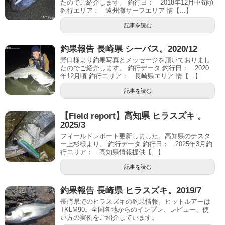
たのでご紹介します。 釣行日： 2018年12月中旬頃
釣行エリア： 遠州灘サーフエリア 情【...】
記事を読む
釣果報告 長崎県 シーバス。2020/12
野口様より釣果写真とメッセージを頂いておりまし
たのでご紹介します。 釣行データ 釣行日： 2020
年12月頃 釣行エリア： 長崎県エリア 情【...】
記事を読む
【Field report】高知県 ヒラスズキ 。
2025/3
フィールドレポート更新しました。高知県のテスタ
ー上杉様より。 釣行データ 釣行日： 2025年3月釣
行エリア： 高知県情報提供【...】
記事を読む
釣果報告 長崎県 ヒラスズキ。2019/7
長崎県でのヒラスズキの釣果情報。ヒットルアーは
TKLM90。全国各地からのインプレ、レビュー、使
い方の実例をご紹介しています。