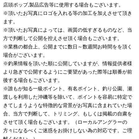
店頭ポップ,製品広告等に使用する場合もございます。
※頂いたお写真にロゴを入れる等の加工を加えさせて頂き
ます。
※頂いたお写真によっては、画質の低すぎるものなど、当
方で判断して公開を控えさせ頂く場合もございます。
※業務の都合上、公開までに数日～数週間お時間をを頂く
場合がございます。
※釣果情報を頂いた順に公開していますが、情報提供者様
より急ぎで公開するようにご要望があった際等は順番が前
後する場合もございます。
※誰もが知る一級ポイント、有名ポイント、釣り公園、瀬
渡しを利用した沖磯等を除いて、ポイントを容易に特定で
きてしまうような特徴的な背景がお写真に含まれていた場
合、当方で判断して、トリミング、もしくは掲載の自粛を
させて頂く場合もございます。（ローカルアングラーの
方々になるべくご迷惑をお掛けしない為の対応です。ご理
解ください。）