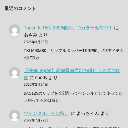
最近のコメント
Tuned K-TEN 2026春のLTDカラー出荷中！
に
あざみ
より
2026年3月20日
TKLM90&80、リップルポッパーTKRP90、の3アイテム
のLTDカ…
【Field report】高知県南西部の磯ヒラスズキ攻
略
に
shorty
より
2025年2月24日
BKS125のリップを全部削ってペンシルとして使ってヒ
ラ釣ってるのは凄い
ツインクル、その後。
に
よっちゃん
より
2022年7月29日