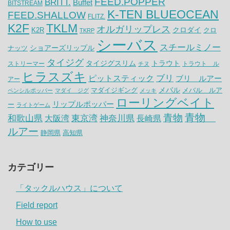
FEED.POPPER
BRITT.
Buffet
BITSTREAM
K-TEN BLUEOCEAN
FEED.SHALLOW
FLITZ.
K2F
TKLM
オルガリップレス
クロダイ
K2R
クロ
TKRP
シーバス
スチールミノー
ナッツ
ショアーズリップル
タイジグ
タイジグスリム
トラウト
ストリーマー
トラウト ル
チヌ
ヒラスズキ
ピットスティック
ブリ
ブリ ルアー
アー
メバル
マダイジギング
メバル ルア
ペンシルポッパー
マダイ ジグ
メッキ
ローリングベイト
リップルポッパー
ー
ライトゲーム
青物
青物
神奈川県
和歌山県
大阪湾
東京湾
長崎県
ルアー
静岡県
高知県
カテゴリー
「タックルハウス」について
Field report
How to use