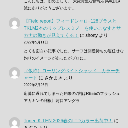
こんにちは。初めまして。 大変貴重な情報を掲載頂き
誠にありがとうございます…
【Field report】フィードシャロ−128プラスと
TKLM2本のリップレスミノーを使いこなすとサ
カナの動きが見えてくる！
に
shorty
より
2022年5月11日
とても面白い記事でした。サーフは回遊待ちの運任せな
釣りのイメージがあったがプロに…
（仮称）ローリングベイトシャッド カラーチ
ャート
に
さかまき
より
2022年2月26日
応募に遅れてしまった釣果の7割はRB55のフラッシュ
アカキンの利根川河口アングラ…
Tuned K-TEN 2026春のLTDカラー出荷中！
に
あざみ
より