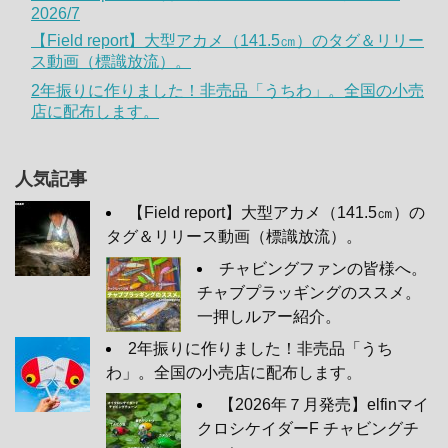
2026/7
【Field report】大型アカメ（141.5㎝）のタグ＆リリー
ス動画（標識放流）。
2年振りに作りました！非売品「うちわ」。全国の小売
店に配布します。
人気記事
【Field report】大型アカメ（141.5㎝）の
タグ＆リリース動画（標識放流）。
チャビングファンの皆様へ。
チャブプラッギングのススメ。
一押しルアー紹介。
2年振りに作りました！非売品「うち
わ」。全国の小売店に配布します。
【2026年７月発売】elfinマイ
クロシケイダーF チャビングチ