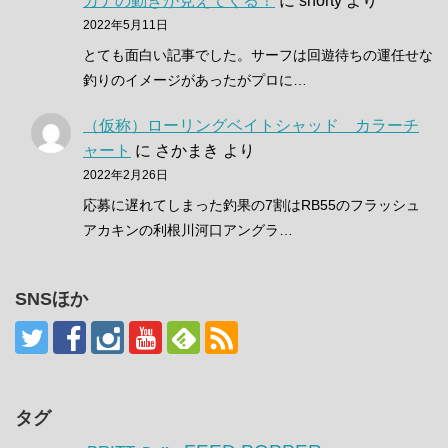
カナの動きが見えてくる！
に
shorty
より
2022年5月11日
とても面白い記事でした。サーフは回遊待ちの運任せな
釣りのイメージがあったがプロに…
（仮称）ローリングベイトシャッド カラーチ
ャート
に
さかまき
より
2022年2月26日
応募に遅れてしまった釣果の7割はRB55のフラッシュ
アカキンの利根川河口アングラ…
SNSほか
タグ