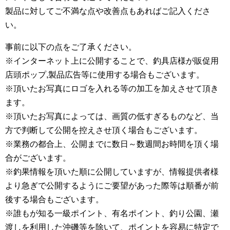
製品に対してご不満な点や改善点もあればご記入くださ
い。
事前に以下の点をご了承ください。
※インターネット上に公開することで、釣具店様が販促用
店頭ポップ,製品広告等に使用する場合もございます。
※頂いたお写真にロゴを入れる等の加工を加えさせて頂き
ます。
※頂いたお写真によっては、画質の低すぎるものなど、当
方で判断して公開を控えさせ頂く場合もございます。
※業務の都合上、公開までに数日～数週間お時間を頂く場
合がございます。
※釣果情報を頂いた順に公開していますが、情報提供者様
より急ぎで公開するようにご要望があった際等は順番が前
後する場合もございます。
※誰もが知る一級ポイント、有名ポイント、釣り公園、瀬
渡しを利用した沖磯等を除いて、ポイントを容易に特定で