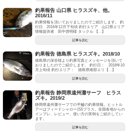
釣果報告 山口県 ヒラスズキ、他。
2016/11
釣果情報を頂いておりましたのでご紹介します。 釣
行日 2016年12月下旬頃 釣行エリア 山口県エリア
情報提供者 田中啓明様 タックル 【...】
記事を読む
釣果報告 徳島県 ヒラスズキ。2018/10
徳島県の深谷様より釣果写真とメッセージを頂いて
おりましたのでご紹介します。 釣行日： 2018年10
月上旬頃 釣行エリア： 徳島県南部エリ【...】
記事を読む
釣果報告 静岡県遠州灘サーフ ヒラス
ズキ。2019/2
静岡県遠州灘サーフでの平鱸の釣果情報。ヒットル
アーはフィードシャロー155プラス。全国各地からの
インプレ、レビュー、使い方の実例をご紹介してい
ます。
記事を読む