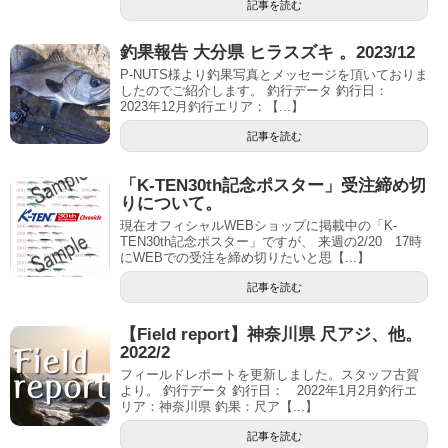
記事を読む
釣果報告 大分県 ヒラスズキ 。2023/12
P-NUTS様より釣果写真とメッセージを頂いておりま
したのでご紹介します。 釣行データ 釣行日：
2023年12月釣行エリア：【...】
記事を読む
「K-TEN30th記念ポスター」受注締め切
りについて。
現在オフィシャルWEBショップに掲載中の「K-
TEN30th記念ポスター」ですが、 来週の2/20 17時
にWEBでの受注を締め切りたいと思【...】
記事を読む
【Field report】神奈川県 尺アジ、他。
2022/2
フィールドレポートを更新しました。スタッフ古賀
より。 釣行データ 釣行日： 2022年1月2月釣行エ
リア：神奈川県 釣果：尺ア【...】
記事を読む