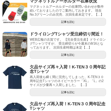
マグネットルアーホルダー在庫状況
マグネットルアーホルダーの在庫問い合わせが数件
続いておりましたのでご案内しておきます。 現在
No.3グリーンのみ完売、次回生産未定です。【...】
記事を読む
ドライロングTシャツ受注締切り間近！
WEB広報の古賀です。 【完全受注生産】ドライロン
グTシャツですが、 受注締切りが今週末の8/16とな
っております。 次回生産時期は未定【...】
記事を読む
欠品サイズ再々入荷！K-TEN３０周年記
念Tシャツ
再入荷後も瞬く間に完売してしまった、K-TEN３０
周年記念Tシャツのネイビーカラー「XL」「L」の2
サイズが少量再々入荷しました。 【...】
記事を読む
欠品サイズ再入荷！K-TEN３０周年記念
Tシャツ