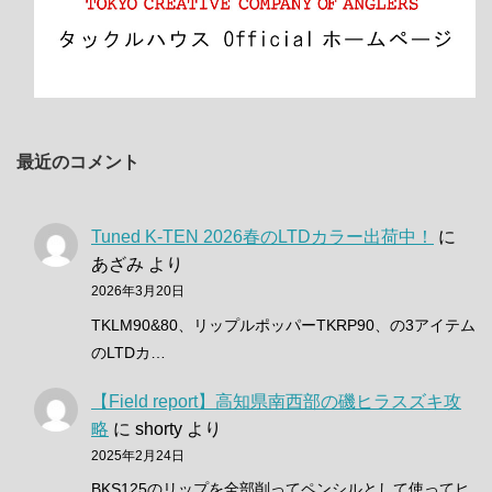
最近のコメント
Tuned K-TEN 2026春のLTDカラー出荷中！
に
あざみ
より
2026年3月20日
TKLM90&80、リップルポッパーTKRP90、の3アイテム
のLTDカ…
【Field report】高知県南西部の磯ヒラスズキ攻
略
に
shorty
より
2025年2月24日
BKS125のリップを全部削ってペンシルとして使ってヒ