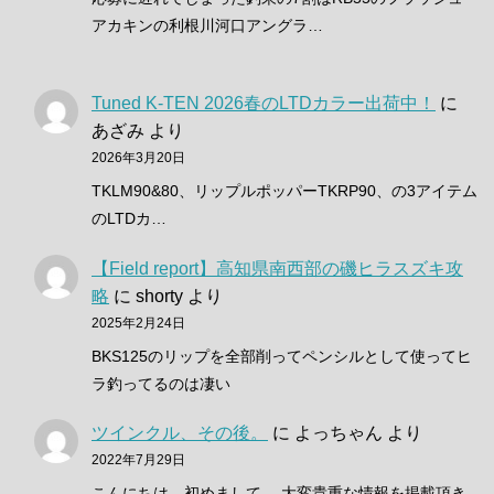
アカキンの利根川河口アングラ…
Tuned K-TEN 2026春のLTDカラー出荷中！
に
あざみ
より
2026年3月20日
TKLM90&80、リップルポッパーTKRP90、の3アイテム
のLTDカ…
【Field report】高知県南西部の磯ヒラスズキ攻
略
に
shorty
より
2025年2月24日
BKS125のリップを全部削ってペンシルとして使ってヒ
ラ釣ってるのは凄い
ツインクル、その後。
に
よっちゃん
より
2022年7月29日
こんにちは。初めまして。 大変貴重な情報を掲載頂き