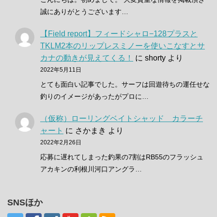
誠にありがとうございます…
【Field report】フィードシャロ−128プラスと
TKLM2本のリップレスミノーを使いこなすとサ
カナの動きが見えてくる！
に
shorty
より
2022年5月11日
とても面白い記事でした。サーフは回遊待ちの運任せな
釣りのイメージがあったがプロに…
（仮称）ローリングベイトシャッド カラーチ
ャート
に
さかまき
より
2022年2月26日
応募に遅れてしまった釣果の7割はRB55のフラッシュ
アカキンの利根川河口アングラ…
SNSほか