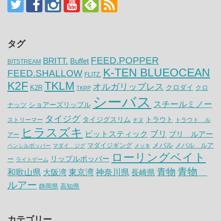
タグ
FEED.POPPER
BRITT.
Buffet
BITSTREAM
K-TEN BLUEOCEAN
FEED.SHALLOW
FLITZ.
K2F
TKLM
オルガリップレス
クロダイ
K2R
クロ
TKRP
シーバス
スチールミノー
ナッツ
ショアーズリップル
タイジグ
タイジグスリム
トラウト
ストリーマー
トラウト ル
チヌ
ヒラスズキ
ピットスティック
ブリ
ブリ ルアー
アー
メバル
マダイジギング
メバル ルア
ペンシルポッパー
マダイ ジグ
メッキ
ローリングベイト
リップルポッパー
ー
ライトゲーム
青物
青物
神奈川県
和歌山県
大阪湾
東京湾
長崎県
ルアー
静岡県
高知県
カテゴリー