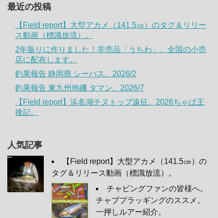
最近の投稿
【Field report】大型アカメ（141.5㎝）のタグ＆リリー
ス動画（標識放流）。
2年振りに作りました！非売品「うちわ」。全国の小売
店に配布します。
釣果報告 静岡県 シーバス。2026/2
釣果報告 東九州地磯 タマン。2026/7
【Field report】浜名湖チヌトップ遠征。2026ちゃぱ王
後記。
人気記事
【Field report】大型アカメ（141.5㎝）の
タグ＆リリース動画（標識放流）。
チャビングファンの皆様へ。
チャブプラッギングのススメ。
一押しルアー紹介。