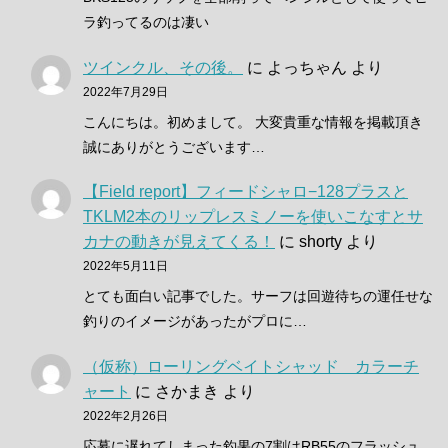
ラ釣ってるのは凄い
ツインクル、その後。
に
よっちゃん
より
2022年7月29日
こんにちは。初めまして。 大変貴重な情報を掲載頂き
誠にありがとうございます…
【Field report】フィードシャロ−128プラスと
TKLM2本のリップレスミノーを使いこなすとサ
カナの動きが見えてくる！
に
shorty
より
2022年5月11日
とても面白い記事でした。サーフは回遊待ちの運任せな
釣りのイメージがあったがプロに…
（仮称）ローリングベイトシャッド カラーチ
ャート
に
さかまき
より
2022年2月26日
応募に遅れてしまった釣果の7割はRB55のフラッシュ