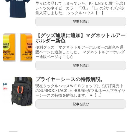
早々に欠品してしまっていた、K-TEN３０周年記念T
シャツのネイビーカラー「XL」「L」の2サイズが少
量入荷しました。 タックルハウス【...】
記事を読む
【グッズ通販に追加】マグネットルアー
ホルダー新色
便利グッズ マグネットルアーホルダーの新色を通
販ページに追加しました。 マグネットルアーホルダ
ー通販ページはこちら
記事を読む
プライヤーシースの特徴解説。
現在タックルハウスＷＥＢショップにて好評発売中
のSUBROC☓TACKLE HOUSEダブルネームプライヤ
ーシースの特徴を解説します。 ■【...】
記事を読む