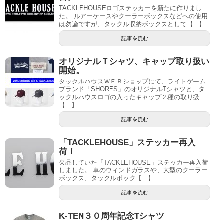
TACKLEHOUSEロゴステッカーを新たに作りまし
た。 ルアーケースやクーラーボックスなどへの使用
は勿論ですが、タックル収納ボックスとして【...】
記事を読む
オリジナルＴシャツ、キャップ取り扱い
開始。
タックルハウスＷＥＢショップにて、ライトゲーム
ブランド「SHORES」のオリジナルTシャツと、タ
ックルハウスロゴの入ったキャップ２種の取り扱
【...】
記事を読む
「TACKLEHOUSE」ステッカー再入
荷！
欠品していた「TACKLEHOUSE」ステッカー再入荷
しました。 車のウィンドガラスや、大型のクーラー
ボックス、タックルボック【...】
記事を読む
K-TEN３０周年記念Tシャツ