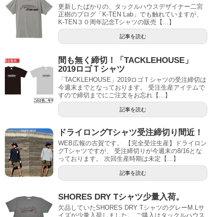
更新したばかりの、タックルハウスデザイナー二宮
正樹のブログ「K-TEN Lab」でも触れていますが、
K-TEN３０周年記念Tシャツの販売【...】
記事を読む
間も無く締切！「TACKLEHOUSE」
2019ロゴＴシャツ
「TACKLEHOUSE」2019ロゴＴシャツの受注締切は
今週末までとなっております。 受注生産アイテムで
すので締切までにご注文をお忘れ【...】
記事を読む
ドライロングTシャツ受注締切り間近！
WEB広報の古賀です。 【完全受注生産】ドライロン
グTシャツですが、 受注締切りが今週末の8/16とな
っております。 次回生産時期は未定【...】
記事を読む
SHORES DRY Tシャツ少量入荷。
欠品していたSHORES DRY TシャツのグレーM.Lサ
イズが少量入荷しました。 ご購入はタックルハウス