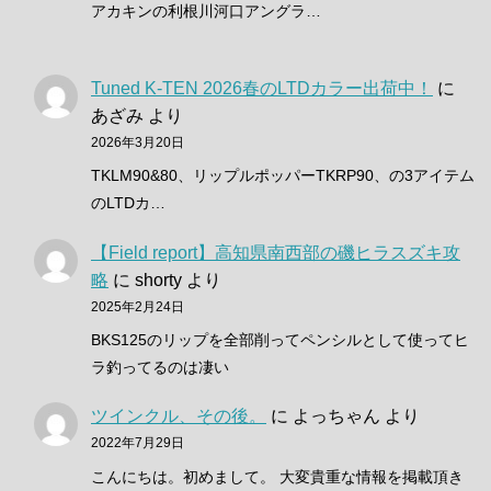
アカキンの利根川河口アングラ…
Tuned K-TEN 2026春のLTDカラー出荷中！
に
あざみ
より
2026年3月20日
TKLM90&80、リップルポッパーTKRP90、の3アイテム
のLTDカ…
【Field report】高知県南西部の磯ヒラスズキ攻
略
に
shorty
より
2025年2月24日
BKS125のリップを全部削ってペンシルとして使ってヒ
ラ釣ってるのは凄い
ツインクル、その後。
に
よっちゃん
より
2022年7月29日
こんにちは。初めまして。 大変貴重な情報を掲載頂き