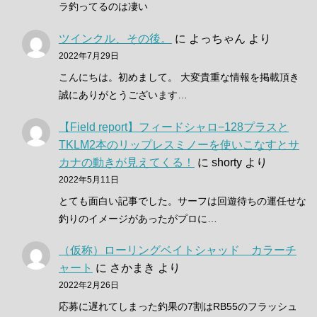
ラ釣ってるのは凄い
ツインクル、その後。
に
よっちゃん
より
2022年7月29日
こんにちは。初めまして。 大変貴重な情報を掲載頂き
誠にありがとうございます…
【Field report】フィードシャロ−128プラスと
TKLM2本のリップレスミノーを使いこなすとサ
カナの動きが見えてくる！
に
shorty
より
2022年5月11日
とても面白い記事でした。サーフは回遊待ちの運任せな
釣りのイメージがあったがプロに…
（仮称）ローリングベイトシャッド カラーチ
ャート
に
さかまき
より
2022年2月26日
応募に遅れてしまった釣果の7割はRB55のフラッシュ