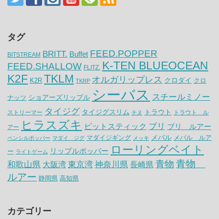
タグ
FEED.POPPER
BRITT.
Buffet
BITSTREAM
K-TEN BLUEOCEAN
FEED.SHALLOW
FLITZ.
K2F
TKLM
オルガリップレス
クロダイ
K2R
クロ
TKRP
シーバス
スチールミノー
ナッツ
ショアーズリップル
タイジグ
タイジグスリム
トラウト
ストリーマー
トラウト ル
チヌ
ヒラスズキ
ピットスティック
ブリ
ブリ ルアー
アー
メバル
マダイジギング
メバル ルア
ペンシルポッパー
マダイ ジグ
メッキ
ローリングベイト
リップルポッパー
ー
ライトゲーム
青物
青物
神奈川県
和歌山県
大阪湾
東京湾
長崎県
ルアー
静岡県
高知県
カテゴリー