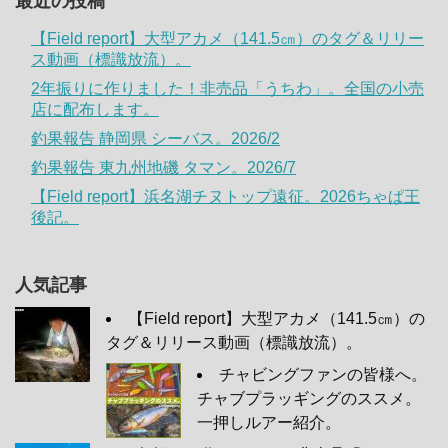
最近の投稿
【Field report】大型アカメ（141.5㎝）のタグ＆リリー
ス動画（標識放流）。
2年振りに作りました！非売品「うちわ」。全国の小売
店に配布します。
釣果報告 静岡県 シーバス。2026/2
釣果報告 東九州地磯 タマン。2026/7
【Field report】浜名湖チヌトップ遠征。2026ちゃぱ王
後記。
人気記事
【Field report】大型アカメ（141.5㎝）の
タグ＆リリース動画（標識放流）。
チャビングファンの皆様へ。
チャブプラッギングのススメ。
一押しルアー紹介。