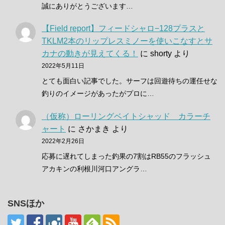
誠にありがとうございます…
【Field report】フィードシャロ−128プラスと
TKLM2本のリップレスミノーを使いこなすとサ
カナの動きが見えてくる！
に
shorty
より
2022年5月11日
とても面白い記事でした。サーフは回遊待ちの運任せな
釣りのイメージがあったがプロに…
（仮称）ローリングベイトシャッド カラーチ
ャート
に
さかまき
より
2022年2月26日
応募に遅れてしまった釣果の7割はRB55のフラッシュ
アカキンの利根川河口アングラ…
SNSほか