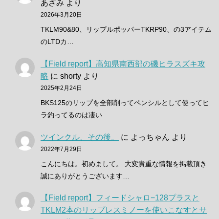
あざみ
より
2026年3月20日
TKLM90&80、リップルポッパーTKRP90、の3アイテム
のLTDカ…
【Field report】高知県南西部の磯ヒラスズキ攻
略
に
shorty
より
2025年2月24日
BKS125のリップを全部削ってペンシルとして使ってヒ
ラ釣ってるのは凄い
ツインクル、その後。
に
よっちゃん
より
2022年7月29日
こんにちは。初めまして。 大変貴重な情報を掲載頂き
誠にありがとうございます…
【Field report】フィードシャロ−128プラスと
TKLM2本のリップレスミノーを使いこなすとサ