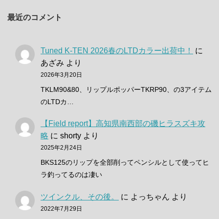
最近のコメント
Tuned K-TEN 2026春のLTDカラー出荷中！
に
あざみ
より
2026年3月20日
TKLM90&80、リップルポッパーTKRP90、の3アイテム
のLTDカ…
【Field report】高知県南西部の磯ヒラスズキ攻
略
に
shorty
より
2025年2月24日
BKS125のリップを全部削ってペンシルとして使ってヒ
ラ釣ってるのは凄い
ツインクル、その後。
に
よっちゃん
より
2022年7月29日