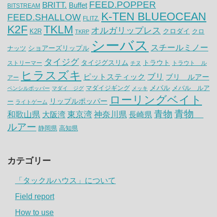
FEED.POPPER
BRITT.
Buffet
BITSTREAM
K-TEN BLUEOCEAN
FEED.SHALLOW
FLITZ.
K2F
TKLM
オルガリップレス
クロダイ
K2R
クロ
TKRP
シーバス
スチールミノー
ナッツ
ショアーズリップル
タイジグ
タイジグスリム
トラウト
ストリーマー
トラウト ル
チヌ
ヒラスズキ
ピットスティック
ブリ
ブリ ルアー
アー
メバル
マダイジギング
メバル ルア
ペンシルポッパー
マダイ ジグ
メッキ
ローリングベイト
リップルポッパー
ー
ライトゲーム
青物
青物
神奈川県
和歌山県
大阪湾
東京湾
長崎県
ルアー
静岡県
高知県
カテゴリー
「タックルハウス」について
Field report
How to use