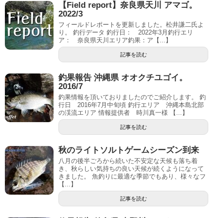
【Field report】奈良県天川 アマゴ。
2022/3
フィールドレポートを更新しました。松井謙二氏よ
り。 釣行データ 釣行日： 2022年3月釣行エリ
ア： 奈良県天川エリア釣果：ア【...】
記事を読む
釣果報告 沖縄県 オオクチユゴイ。
2016/7
釣果情報を頂いておりましたのでご紹介します。 釣
行日 2016年7月中旬頃 釣行エリア 沖縄本島北部
の渓流エリア 情報提供者 時川真一様 【...】
記事を読む
秋のライトソルトゲームシーズン到来
八月の後半ごろから続いた不安定な天候も落ち着
き、秋らしい気持ちの良い天候が続くようになって
きました。 魚釣りに最適な季節でもあり、様々なフ
【...】
記事を読む