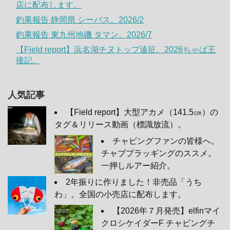
店に配布します。
釣果報告 静岡県 シーバス。2026/2
釣果報告 東九州地磯 タマン。2026/7
【Field report】浜名湖チヌトップ遠征。2026ちゃぱ王
後記。
人気記事
【Field report】大型アカメ（141.5㎝）の
タグ＆リリース動画（標識放流）。
チャビングファンの皆様へ。
チャブプラッギングのススメ。
一押しルアー紹介。
2年振りに作りました！非売品「うち
わ」。全国の小売店に配布します。
【2026年７月発売】elfinマイ
クロシケイダーF チャビングチ