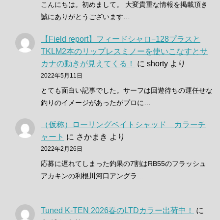
こんにちは。初めまして。 大変貴重な情報を掲載頂き
誠にありがとうございます…
【Field report】フィードシャロ−128プラスと
TKLM2本のリップレスミノーを使いこなすとサ
カナの動きが見えてくる！
に
shorty
より
2022年5月11日
とても面白い記事でした。サーフは回遊待ちの運任せな
釣りのイメージがあったがプロに…
（仮称）ローリングベイトシャッド カラーチ
ャート
に
さかまき
より
2022年2月26日
応募に遅れてしまった釣果の7割はRB55のフラッシュ
アカキンの利根川河口アングラ…
Tuned K-TEN 2026春のLTDカラー出荷中！
に