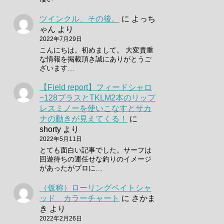
ツインクル、その後。
に
よっち
ゃん
より
2022年7月29日
こんにちは。初めまして。 大変貴重
な情報を掲載頂き誠にありがとうご
ざいます…
【Field report】フィードシャロ
−128プラスとTKLM2本のリップ
レスミノーを使いこなすとサカ
ナの動きが見えてくる！
に
shorty
より
2022年5月11日
とても面白い記事でした。サーフは
回遊待ちの運任せな釣りのイメージ
があったがプロに…
（仮称）ローリングベイトシャ
ッド カラーチャート
に
さかま
き
より
2022年2月26日