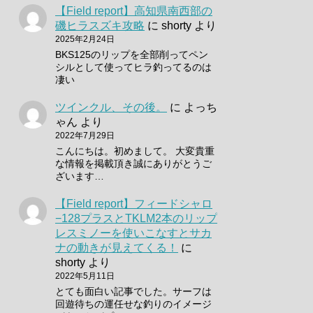
【Field report】高知県南西部の
磯ヒラスズキ攻略
に
shorty
より
2025年2月24日
BKS125のリップを全部削ってペン
シルとして使ってヒラ釣ってるのは
凄い
ツインクル、その後。
に
よっち
ゃん
より
2022年7月29日
こんにちは。初めまして。 大変貴重
な情報を掲載頂き誠にありがとうご
ざいます…
【Field report】フィードシャロ
−128プラスとTKLM2本のリップ
レスミノーを使いこなすとサカ
ナの動きが見えてくる！
に
shorty
より
2022年5月11日
とても面白い記事でした。サーフは
回遊待ちの運任せな釣りのイメージ