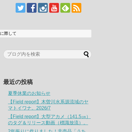
に際して
最近の投稿
夏季休業のお知らせ
【Field report】木曽川水系源流域のヤ
マトイワナ。2026/7
【Field report】大型アカメ（141.5㎝）
のタグ＆リリース動画（標識放流）。
2年振りに作りました！非売品「うち