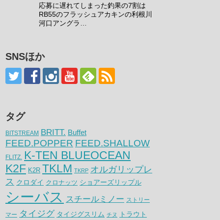
応募に遅れてしまった釣果の7割は
RB55のフラッシュアカキンの利根川
河口アングラ…
SNSほか
タグ
BRITT.
Buffet
BITSTREAM
FEED.POPPER
FEED.SHALLOW
K-TEN BLUEOCEAN
FLITZ.
K2F
TKLM
オルガリップレ
K2R
TKRP
ス
クロダイ
クロナッツ
ショアーズリップル
シーバス
スチールミノー
ストリー
タイジグ
タイジグスリム
トラウト
マー
チヌ