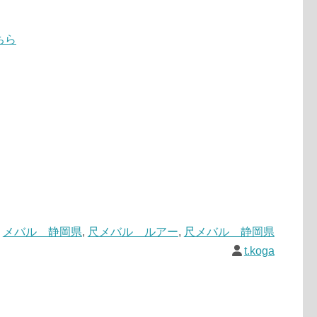
ちら
,
メバル 静岡県
,
尺メバル ルアー
,
尺メバル 静岡県
t.koga