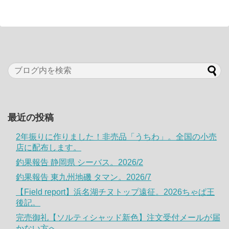
最近の投稿
2年振りに作りました！非売品「うちわ」。全国の小売
店に配布します。
釣果報告 静岡県 シーバス。2026/2
釣果報告 東九州地磯 タマン。2026/7
【Field report】浜名湖チヌトップ遠征。2026ちゃぱ王
後記。
完売御礼【ソルティシャッド新色】注文受付メールが届
かない方へ。