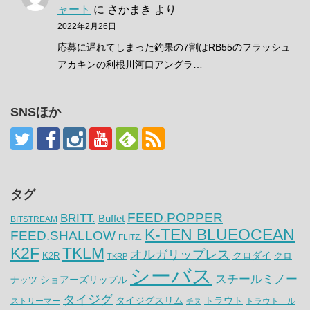
ャート
に
さかまき
より
2022年2月26日
応募に遅れてしまった釣果の7割はRB55のフラッシュ
アカキンの利根川河口アングラ…
SNSほか
タグ
FEED.POPPER
BRITT.
Buffet
BITSTREAM
K-TEN BLUEOCEAN
FEED.SHALLOW
FLITZ.
K2F
TKLM
オルガリップレス
クロダイ
K2R
クロ
TKRP
シーバス
スチールミノー
ナッツ
ショアーズリップル
タイジグ
タイジグスリム
トラウト
ストリーマー
トラウト ル
チヌ