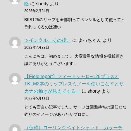
略
に
shorty
より
2025年2月24日
BKS125のリップを全部削ってペンシルとして使ってヒ
ラ釣ってるのは凄い
ツインクル、その後。
に
よっちゃん
より
2022年7月29日
こんにちは。初めまして。 大変貴重な情報を掲載頂き
誠にありがとうございます…
【Field report】フィードシャロ−128プラスと
TKLM2本のリップレスミノーを使いこなすとサ
カナの動きが見えてくる！
に
shorty
より
2022年5月11日
とても面白い記事でした。サーフは回遊待ちの運任せな
釣りのイメージがあったがプロに…
（仮称）ローリングベイトシャッド カラーチ