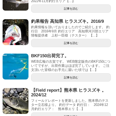
2022年11月釣行エリア【...】
記事を読む
釣果報告 高知県 ヒラスズキ。2016/9
釣果情報を頂いておりましたのでご紹介します。 釣
行日 2016年9月 釣行エリア 高知県河川部エリア
情報提供者 上杉一臣様（テスター） 【...】
記事を読む
BKF150出荷完了。
WEB広報の古賀です。 WEB限定販売のBKF150につ
いてですが、出荷作業はほぼ完了しています。 ご注
文頂いた皆様のお手元に届いた頃では【...】
記事を読む
【Field report】熊本県 ヒラスズキ 。
2024/12
フィールドレポートを更新しました。熊本県のテス
ター立石様より。 釣行データ 釣行日： 2024年12
月釣行エリア： 熊本県エリ【...】