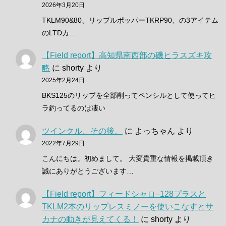
2026年3月20日
TKLM90&80、リップルポッパーTKRP90、の3アイテム
のLTDカ…
【Field report】高知県南西部の磯ヒラスズキ攻
略
に
shorty
より
2025年2月24日
BKS125のリップを全部削ってペンシルとして使ってヒ
ラ釣ってるのは凄い
ツインクル、その後。
に
よっちゃん
より
2022年7月29日
こんにちは。初めまして。 大変貴重な情報を掲載頂き
誠にありがとうございます…
【Field report】フィードシャロ−128プラスと
TKLM2本のリップレスミノーを使いこなすとサ
カナの動きが見えてくる！
に
shorty
より