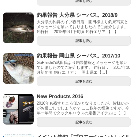
記事を読む
釣果報告 大分県 シーバス。2018/9
大分県の釣具のイブ春日店 園田様より釣果写真と
メッセージを頂いておりましたのでご紹介します。
釣行日: 2018年9月下旬頃 釣行エリア:【...】
記事を読む
釣果報告 岡山県 シーバス。2017/10
GoPhishの武田氏より釣果情報とメッセージを頂い
ていましたのでご紹介します。 釣行日： 2017年10
月初旬頃 釣行エリア： 岡山県エ【...】
記事を読む
New Products 2016
2016年も残すところ僅かとなりましたが、皆様いか
がお過ごしでしょうか？ ここ数年の恒例ですが、今
年一年間でタックルハウスの定番アイテムに【...】
記事を読む