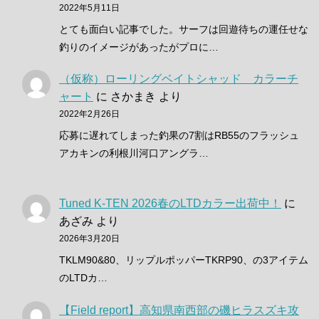
2022年5月11日
とても面白い記事でした。サーフは回遊待ちの運任せな
釣りのイメージがあったがプロに…
（仮称）ローリングベイトシャッド カラーチ
ャート
に
さかまき
より
2022年2月26日
応募に遅れてしまった釣果の7割はRB55のフラッシュ
アカキンの利根川河口アングラ…
Tuned K-TEN 2026春のLTDカラー出荷中！
に
あざみ
より
2026年3月20日
TKLM90&80、リップルポッパーTKRP90、の3アイテム
のLTDカ…
【Field report】高知県南西部の磯ヒラスズキ攻