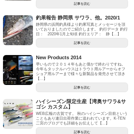
記事を読む
釣果報告 静岡県 サワラ、他。2020/1
静岡県の浜岡釣具様より釣果写真とメッセージを頂
いておりましたのでご紹介します。 釣行データ 釣行
日： 2020年1月上旬頃 釣行エリア： 静【...】
記事を読む
New Products 2014
早いもので２０１４年もあと僅かで終わりですね。
今年もタックルハウスはトラウト用ルアーからオフ
ショア用ルアーまで様々な新製品を発売させて頂き
【...】
記事を読む
ハイシーズン限定生産【湾奥サワラ&サ
ゴシ カスタム】
WEB広報の古賀です。 秋のハイシーズン目前という
こともあり連日出荷作業に追われています。K-TEN
二宮のブログでも詳細をお伝えして【...】
記事を読む