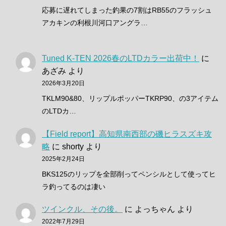
応募に遅れてしまった釣果の7割はRB55のフラッシュ
アカキンの利根川河口アングラ…
Tuned K-TEN 2026春のLTDカラー出荷中！
に
あざみ
より
2026年3月20日
TKLM90&80、リップルポッパーTKRP90、の3アイテム
のLTDカ…
【Field report】高知県南西部の磯ヒラスズキ攻
略
に
shorty
より
2025年2月24日
BKS125のリップを全部削ってペンシルとして使ってヒ
ラ釣ってるのは凄い
ツインクル、その後。
に
よっちゃん
より
2022年7月29日