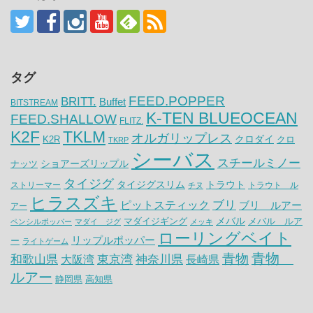
タグ
FEED.POPPER
BRITT.
Buffet
BITSTREAM
K-TEN BLUEOCEAN
FEED.SHALLOW
FLITZ.
K2F
TKLM
オルガリップレス
クロダイ
K2R
クロ
TKRP
シーバス
スチールミノー
ナッツ
ショアーズリップル
タイジグ
タイジグスリム
トラウト
ストリーマー
トラウト ル
チヌ
ヒラスズキ
ピットスティック
ブリ
ブリ ルアー
アー
メバル
マダイジギング
メバル ルア
ペンシルポッパー
マダイ ジグ
メッキ
ローリングベイト
リップルポッパー
ー
ライトゲーム
青物
青物
神奈川県
和歌山県
大阪湾
東京湾
長崎県
ルアー
静岡県
高知県