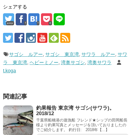
シェアする
error
0
サゴシ ルアー
,
サゴシ 東京湾
,
サワラ ルアー
,
サワ
ラ 東京湾
,
ヘビーミノー
,
湾奥サゴシ
,
湾奥サワラ
t.koga
関連記事
釣果報告 東京湾 サゴシ(サワラ)。
2018/12
千葉県船橋港の遊漁船 フレンド★シップの田岡船長
様より釣果写真とメッセージを頂いておりましたの
でご紹介します。 釣行日: 2018年【...】