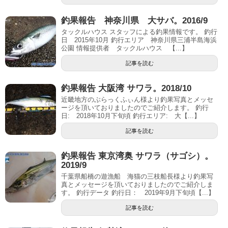
釣果報告 神奈川県 大サバ。2016/9
タックルハウス スタッフによる釣果情報です。 釣行
日 2015年10月 釣行エリア 神奈川県三浦半島海浜
公園 情報提供者 タックルハウス 【...】
記事を読む
釣果報告 大阪湾 サワラ。2018/10
近畿地方のぶらっくふぃん様より釣果写真とメッセ
ージを頂いておりましたのでご紹介します。 釣行
日: 2018年10月下旬頃 釣行エリア: 大【...】
記事を読む
釣果報告 東京湾奥 サワラ（サゴシ）。
2019/9
千葉県船橋の遊漁船 海猫の三枝船長様より釣果写
真とメッセージを頂いておりましたのでご紹介しま
す。 釣行データ 釣行日： 2019年9月下旬頃【...】
記事を読む