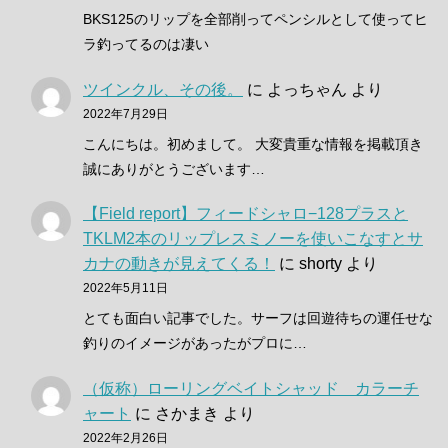
BKS125のリップを全部削ってペンシルとして使ってヒ
ラ釣ってるのは凄い
ツインクル、その後。
に
よっちゃん
より
2022年7月29日
こんにちは。初めまして。 大変貴重な情報を掲載頂き
誠にありがとうございます…
【Field report】フィードシャロ−128プラスと
TKLM2本のリップレスミノーを使いこなすとサ
カナの動きが見えてくる！
に
shorty
より
2022年5月11日
とても面白い記事でした。サーフは回遊待ちの運任せな
釣りのイメージがあったがプロに…
（仮称）ローリングベイトシャッド カラーチ
ャート
に
さかまき
より
2022年2月26日