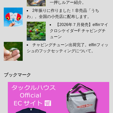
一押しルアー紹介。
2年振りに作りました！非売品「うち
わ」。全国の小売店に配布します。
【2026年７月発売】elfinマイ
クロシケイダーF チャビングチ
ューン
チャビングチューン出荷完了。elfinフィッ
シュのフックセッティングについて。
ブックマーク