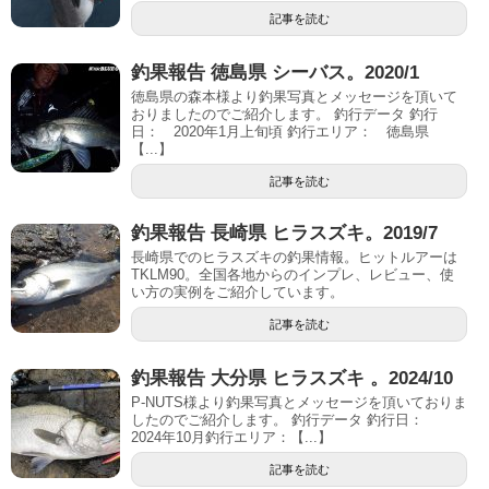
記事を読む
釣果報告 徳島県 シーバス。2020/1
徳島県の森本様より釣果写真とメッセージを頂いて
おりましたのでご紹介します。 釣行データ 釣行
日： 2020年1月上旬頃 釣行エリア： 徳島県
【...】
記事を読む
釣果報告 長崎県 ヒラスズキ。2019/7
長崎県でのヒラスズキの釣果情報。ヒットルアーは
TKLM90。全国各地からのインプレ、レビュー、使
い方の実例をご紹介しています。
記事を読む
釣果報告 大分県 ヒラスズキ 。2024/10
P-NUTS様より釣果写真とメッセージを頂いておりま
したのでご紹介します。 釣行データ 釣行日：
2024年10月釣行エリア：【...】
記事を読む