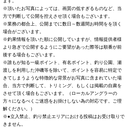
ます。
※頂いたお写真によっては、画質の低すぎるものなど、当
方で判断して公開を控えさせ頂く場合もございます。
※業務の都合上、公開までに数日～数週間お時間をを頂く
場合がございます。
※釣果情報を頂いた順に公開していますが、情報提供者様
より急ぎで公開するようにご要望があった際等は順番が前
後する場合もございます。
※誰もが知る一級ポイント、有名ポイント、釣り公園、瀬
渡しを利用した沖磯等を除いて、ポイントを容易に特定で
きてしまうような特徴的な背景がお写真に含まれていた場
合、当方で判断して、トリミング、もしくは掲載の自粛を
させて頂く場合もございます。（ローカルアングラーの
方々になるべくご迷惑をお掛けしない為の対応です。ご理
解ください。）
※●立入禁止、釣り禁止エリアにおける投稿はお受け取りで
きません。