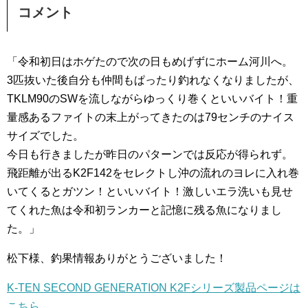
コメント
「令和初日はホゲたので次の日もめげずにホーム河川へ。
3匹抜いた後自分も仲間もぱったり釣れなくなりましたが、
TKLM90のSWを流しながらゆっくり巻くといいバイト！重
量感あるファイトの末上がってきたのは79センチのナイス
サイズでした。
今日も行きましたが昨日のパターンでは反応が得られず。
飛距離が出るK2F142をセレクトし沖の流れのヨレに入れ巻
いてくるとガツン！といいバイト！激しいエラ洗いも見せ
てくれた魚は令和初ランカーと記憶に残る魚になりまし
た。」
松下様、釣果情報ありがとうございました！
K-TEN SECOND GENERATION K2Fシリーズ製品ページは
こちら