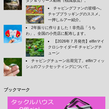
タグ＆リリース動画（標識放流）。
チャビングファンの皆様へ。
チャブプラッギングのススメ。
一押しルアー紹介。
2年振りに作りました！非売品「うち
わ」。全国の小売店に配布します。
【2026年７月発売】elfinマイ
クロシケイダーF チャビングチ
ューン
チャビングチューン出荷完了。elfinフィッ
シュのフックセッティングについて。
ブックマーク