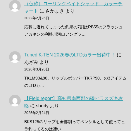
（仮称）ローリングベイトシャッド カラーチ
ャート
に
さかまき
より
2022年2月26日
応募に遅れてしまった釣果の7割はRB55のフラッシュ
アカキンの利根川河口アングラ…
Tuned K-TEN 2026春のLTDカラー出荷中！
に
あざみ
より
2026年3月20日
TKLM90&80、リップルポッパーTKRP90、の3アイテム
のLTDカ…
【Field report】高知県南西部の磯ヒラスズキ攻
略
に
shorty
より
2025年2月24日
BKS125のリップを全部削ってペンシルとして使ってヒ
ラ釣ってるのは凄い