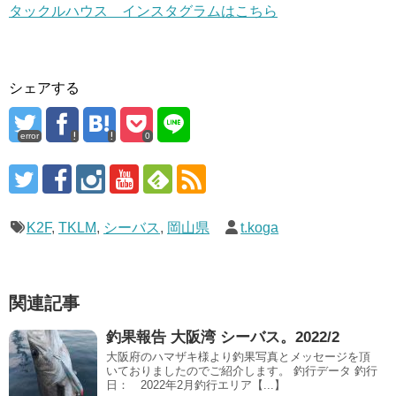
タックルハウス インスタグラムはこちら
シェアする
error
0
K2F
,
TKLM
,
シーバス
,
岡山県
t.koga
関連記事
釣果報告 大阪湾 シーバス。2022/2
大阪府のハマザキ様より釣果写真とメッセージを頂
いておりましたのでご紹介します。 釣行データ 釣行
日： 2022年2月釣行エリア【...】