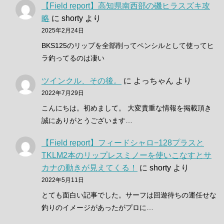
【Field report】高知県南西部の磯ヒラスズキ攻
略
に
shorty
より
2025年2月24日
BKS125のリップを全部削ってペンシルとして使ってヒ
ラ釣ってるのは凄い
ツインクル、その後。
に
よっちゃん
より
2022年7月29日
こんにちは。初めまして。 大変貴重な情報を掲載頂き
誠にありがとうございます…
【Field report】フィードシャロ−128プラスと
TKLM2本のリップレスミノーを使いこなすとサ
カナの動きが見えてくる！
に
shorty
より
2022年5月11日
とても面白い記事でした。サーフは回遊待ちの運任せな
釣りのイメージがあったがプロに…