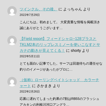
ツインクル、その後。
に
よっちゃん
より
2022年7月29日
こんにちは。初めまして。 大変貴重な情報を掲載頂き
誠にありがとうございます…
【Field report】フィードシャロ−128プラスと
TKLM2本のリップレスミノーを使いこなすとサ
カナの動きが見えてくる！
に
shorty
より
2022年5月11日
とても面白い記事でした。サーフは回遊待ちの運任せな
釣りのイメージがあったがプロに…
（仮称）ローリングベイトシャッド カラーチ
ャート
に
さかまき
より
2022年2月26日
応募に遅れてしまった釣果の7割はRB55のフラッシュ
アカキンの利根川河口アングラ…