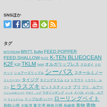
SNSほか
タグ
FEED.POPPER
BRITT.
Buffet
BITSTREAM
K-TEN BLUEOCEAN
FEED.SHALLOW
FLITZ.
K2F
TKLM
オルガリップレス
クロダイ
K2R
クロ
TKRP
シーバス
スチールミノー
ナッツ
ショアーズリップル
タイジグ
タイジグスリム
トラウト
ストリーマー
トラウト ル
チヌ
ヒラスズキ
ピットスティック
ブリ
ブリ ルアー
アー
メバル
マダイジギング
メバル ルア
ペンシルポッパー
マダイ ジグ
メッキ
ローリングベイト
リップルポッパー
ー
ライトゲーム
青物
青物
神奈川県
和歌山県
大阪湾
東京湾
長崎県