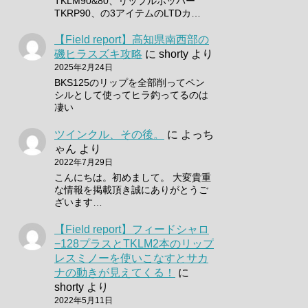
TKLM90&80、リップルポッパー
TKRP90、の3アイテムのLTDカ…
【Field report】高知県南西部の
磯ヒラスズキ攻略
に
shorty
より
2025年2月24日
BKS125のリップを全部削ってペン
シルとして使ってヒラ釣ってるのは
凄い
ツインクル、その後。
に
よっち
ゃん
より
2022年7月29日
こんにちは。初めまして。 大変貴重
な情報を掲載頂き誠にありがとうご
ざいます…
【Field report】フィードシャロ
−128プラスとTKLM2本のリップ
レスミノーを使いこなすとサカ
ナの動きが見えてくる！
に
shorty
より
2022年5月11日