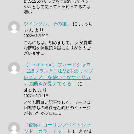
BKS125のリップを全部削ってペン
シルとして使ってヒラ釣ってるのは
凄い
ツインクル、その後。
に
よっち
ゃん
より
2022年7月29日
こんにちは。初めまして。 大変貴重
な情報を掲載頂き誠にありがとうご
ざいます…
【Field report】フィードシャロ
−128プラスとTKLM2本のリップ
レスミノーを使いこなすとサカ
ナの動きが見えてくる！
に
shorty
より
2022年5月11日
とても面白い記事でした。サーフは
回遊待ちの運任せな釣りのイメージ
があったがプロに…
（仮称）ローリングベイトシャ
ッド カラーチャート
に
さかま