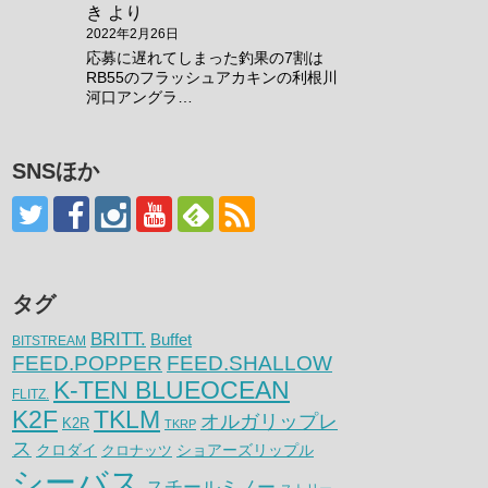
き
より
2022年2月26日
応募に遅れてしまった釣果の7割は
RB55のフラッシュアカキンの利根川
河口アングラ…
SNSほか
タグ
BRITT.
Buffet
BITSTREAM
FEED.POPPER
FEED.SHALLOW
K-TEN BLUEOCEAN
FLITZ.
K2F
TKLM
オルガリップレ
K2R
TKRP
ス
クロダイ
クロナッツ
ショアーズリップル
シーバス
スチールミノー