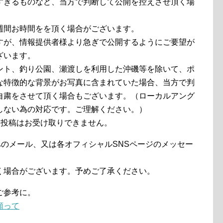
すぎるものなど、当方で判断して公開を控えさせ頂く場
週間お時間をを頂く場合がございます。
すが、情報提供者様より急ぎで公開するようにご要望が
ざいます。
ント、釣り公園、瀬渡しを利用した沖磯等を除いて、ポ
な特徴的な背景がお写真に含まれていた場合、当方で判
自粛をさせて頂く場合もございます。（ローカルアング
しない為の対応です。ご理解ください。）
る投稿はお受け取りできません。
のメール、又は各オフィシャルSNSページのメッセー
く場合がございます。予めご了承ください。
ご参考に。
願って