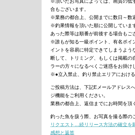
※頂いたお写真によっては、画質の低
合もございます。
※業務の都合上、公開までに数日～数
※釣果情報を頂いた順に公開していま
あった際等は順番が前後する場合もご
※誰もが知る一級ポイント、有名ポイ
イントを容易に特定できてしまうよう
断して、トリミング、もしくは掲載の
ラーの方々になるべくご迷惑をお掛け
※●立入禁止、釣り禁止エリアにおけ
ご投稿方法は、下記Eメールアドレスへ
ジ機能をご利用ください。
業務の都合上、返信までにお時間を頂
釣った魚を扱う際、お写真を撮る際の
リクエスト…続リリース方法の確立を
感想と返答