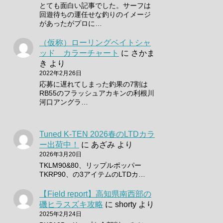
とても面白い記事でした。サーフは
回遊待ちの運任せな釣りのイメージ
があったがプロに…
（仮称）ローリングベイトシャ
ッド カラーチャート
に
さかま
き
より
2022年2月26日
応募に遅れてしまった釣果の7割は
RB55のフラッシュアカキンの利根川
河口アングラ…
Tuned K-TEN 2026春のLTDカラ
ー出荷中！
に
あざみ
より
2026年3月20日
TKLM90&80、リップルポッパー
TKRP90、の3アイテムのLTDカ…
【Field report】高知県南西部の
磯ヒラスズキ攻略
に
shorty
より
2025年2月24日