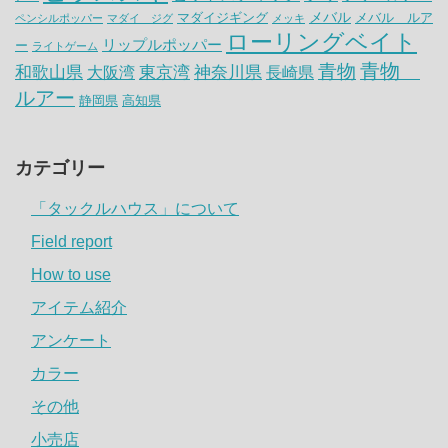
メバル
マダイジギング
メバル ルア
ペンシルポッパー
マダイ ジグ
メッキ
ローリングベイト
リップルポッパー
ー
ライトゲーム
青物
青物
神奈川県
和歌山県
大阪湾
東京湾
長崎県
ルアー
静岡県
高知県
カテゴリー
「タックルハウス」について
Field report
How to use
アイテム紹介
アンケート
カラー
その他
小売店