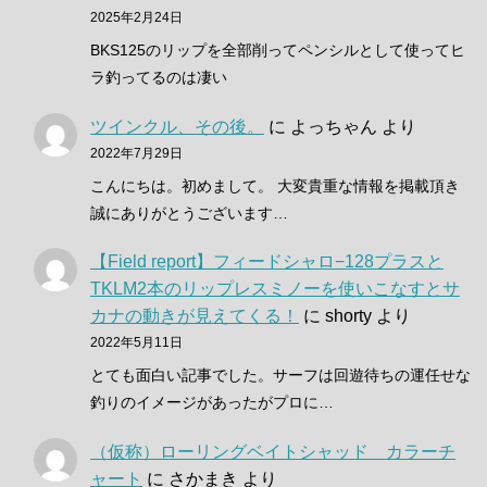
2025年2月24日
BKS125のリップを全部削ってペンシルとして使ってヒ
ラ釣ってるのは凄い
ツインクル、その後。
に
よっちゃん
より
2022年7月29日
こんにちは。初めまして。 大変貴重な情報を掲載頂き
誠にありがとうございます…
【Field report】フィードシャロ−128プラスと
TKLM2本のリップレスミノーを使いこなすとサ
カナの動きが見えてくる！
に
shorty
より
2022年5月11日
とても面白い記事でした。サーフは回遊待ちの運任せな
釣りのイメージがあったがプロに…
（仮称）ローリングベイトシャッド カラーチ
ャート
に
さかまき
より