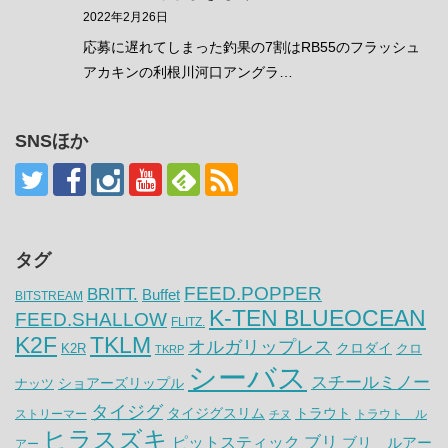
2022年2月26日
応募に遅れてしまった釣果の7割はRB55のフラッシュ
アカキンの利根川河口アングラ…
SNSほか
タグ
FEED.POPPER
BRITT.
Buffet
BITSTREAM
K-TEN BLUEOCEAN
FEED.SHALLOW
FLITZ.
K2F
TKLM
オルガリップレス
クロダイ
K2R
クロ
TKRP
シーバス
スチールミノー
ナッツ
ショアーズリップル
タイジグ
タイジグスリム
トラウト
ストリーマー
トラウト ル
チヌ
ヒラスズキ
ピットスティック
ブリ
ブリ ルアー
アー