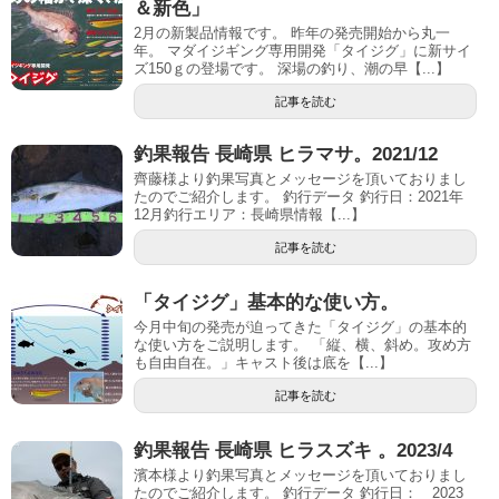
＆新色」
2月の新製品情報です。 昨年の発売開始から丸一
年。 マダイジギング専用開発「タイジグ」に新サイ
ズ150ｇの登場です。 深場の釣り、潮の早【...】
記事を読む
釣果報告 長崎県 ヒラマサ。2021/12
齊藤様より釣果写真とメッセージを頂いておりまし
たのでご紹介します。 釣行データ 釣行日：2021年
12月釣行エリア：長崎県情報【...】
記事を読む
「タイジグ」基本的な使い方。
今月中旬の発売が迫ってきた「タイジグ」の基本的
な使い方をご説明します。 「縦、横、斜め。攻め方
も自由自在。」キャスト後は底を【...】
記事を読む
釣果報告 長崎県 ヒラスズキ 。2023/4
濱本様より釣果写真とメッセージを頂いておりまし
たのでご紹介します。 釣行データ 釣行日： 2023