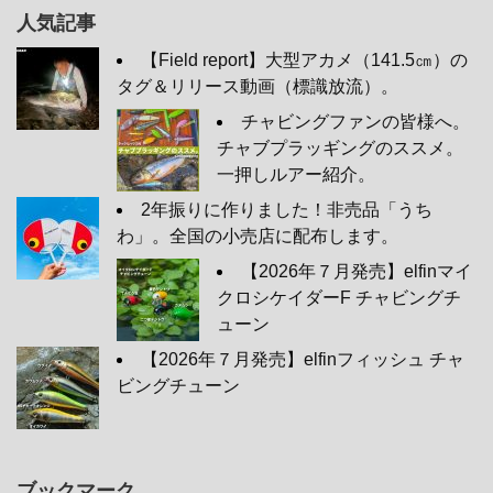
人気記事
【Field report】大型アカメ（141.5㎝）の
タグ＆リリース動画（標識放流）。
チャビングファンの皆様へ。
チャブプラッギングのススメ。
一押しルアー紹介。
2年振りに作りました！非売品「うち
わ」。全国の小売店に配布します。
【2026年７月発売】elfinマイ
クロシケイダーF チャビングチ
ューン
【2026年７月発売】elfinフィッシュ チャ
ビングチューン
ブックマーク