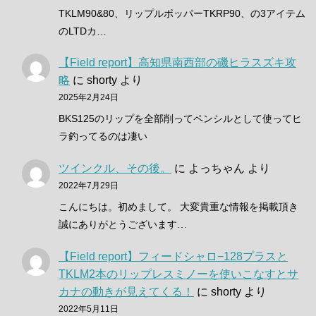
TKLM90&80、リップルポッパーTKRP90、の3アイテム
のLTDカ…
【Field report】高知県南西部の磯ヒラスズキ攻
略
に
shorty
より
2025年2月24日
BKS125のリップを全部削ってペンシルとして使ってヒ
ラ釣ってるのは凄い
ツインクル、その後。
に
よっちゃん
より
2022年7月29日
こんにちは。初めまして。 大変貴重な情報を掲載頂き
誠にありがとうございます…
【Field report】フィードシャロ−128プラスと
TKLM2本のリップレスミノーを使いこなすとサ
カナの動きが見えてくる！
に
shorty
より
2022年5月11日