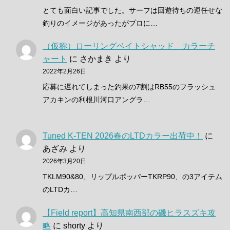
とても面白い記事でした。サーフは回遊待ちの運任せな
釣りのイメージがあったがプロに…
（仮称）ローリングベイトシャッド カラーチ
ャート
に
さかまき
より
2022年2月26日
応募に遅れてしまった釣果の7割はRB55のフラッシュ
アカキンの利根川河口アングラ…
Tuned K-TEN 2026春のLTDカラー出荷中！
に
あざみ
より
2026年3月20日
TKLM90&80、リップルポッパーTKRP90、の3アイテム
のLTDカ…
【Field report】高知県南西部の磯ヒラスズキ攻
略
に
shorty
より