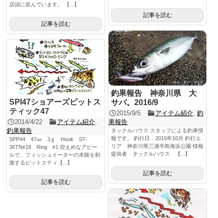
店頭に並んでいます。 【...】
記事を読む
記事を読む
釣果報告 神奈川県 大
SPI47ショアーズピットス
サバ。2016/9
ティック47
2015/9/5
アイテム紹介
,
釣
2014/4/22
アイテム紹介
,
果報告
釣果報告
タックルハウス スタッフによる釣果情
報です。 釣行日 2015年10月 釣行エ
SPP44 47㎜ 3ｇ Hook ST-
リア 神奈川県三浦半島海浜公園 情報
36TN♯18 Ring ♯1 控えめなアピー
提供者 タックルハウス 【...】
ルで、フィッシュイーターの本能を刺
激するピットスティ【...】
記事を読む
記事を読む