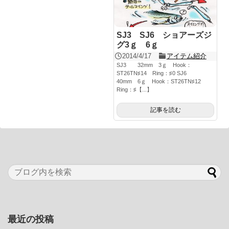
SJ3 SJ6 ショアーズジ
グ3ｇ 6ｇ
2014/4/17
アイテム紹介
SJ3 32mm 3ｇ Hook：
ST26TN♯14 Ring：♯0 SJ6
40mm 6ｇ Hook：ST26TN♯12
Ring：♯【...】
記事を読む
最近の投稿