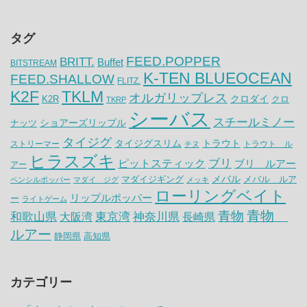
タグ
FEED.POPPER
BRITT.
Buffet
BITSTREAM
K-TEN BLUEOCEAN
FEED.SHALLOW
FLITZ.
K2F
TKLM
オルガリップレス
クロダイ
K2R
クロ
TKRP
シーバス
スチールミノー
ナッツ
ショアーズリップル
タイジグ
タイジグスリム
トラウト
ストリーマー
トラウト ル
チヌ
ヒラスズキ
ピットスティック
ブリ
ブリ ルアー
アー
メバル
マダイジギング
メバル ルア
ペンシルポッパー
マダイ ジグ
メッキ
ローリングベイト
リップルポッパー
ー
ライトゲーム
青物
青物
神奈川県
和歌山県
大阪湾
東京湾
長崎県
ルアー
静岡県
高知県
カテゴリー