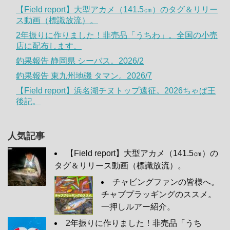
【Field report】大型アカメ（141.5㎝）のタグ＆リリー
ス動画（標識放流）。
2年振りに作りました！非売品「うちわ」。全国の小売
店に配布します。
釣果報告 静岡県 シーバス。2026/2
釣果報告 東九州地磯 タマン。2026/7
【Field report】浜名湖チヌトップ遠征。2026ちゃぱ王
後記。
人気記事
【Field report】大型アカメ（141.5㎝）の
タグ＆リリース動画（標識放流）。
チャビングファンの皆様へ。
チャブプラッギングのススメ。
一押しルアー紹介。
2年振りに作りました！非売品「うち