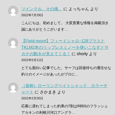
ツインクル、その後。
に
よっちゃん
より
2022年7月29日
こんにちは。初めまして。 大変貴重な情報を掲載頂き
誠にありがとうございます…
【Field report】フィードシャロ−128プラスと
TKLM2本のリップレスミノーを使いこなすとサ
カナの動きが見えてくる！
に
shorty
より
2022年5月11日
とても面白い記事でした。サーフは回遊待ちの運任せな
釣りのイメージがあったがプロに…
（仮称）ローリングベイトシャッド カラーチ
ャート
に
さかまき
より
2022年2月26日
応募に遅れてしまった釣果の7割はRB55のフラッシュ
アカキンの利根川河口アングラ…