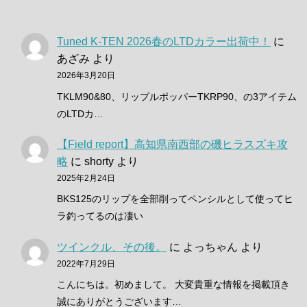
Tuned K-TEN 2026春のLTDカラー出荷中！
に
あざみ
より
2026年3月20日
TKLM90&80、リップルポッパーTKRP90、の3アイテム
のLTDカ…
【Field report】高知県南西部の磯ヒラスズキ攻
略
に
shorty
より
2025年2月24日
BKS125のリップを全部削ってペンシルとして使ってヒ
ラ釣ってるのは凄い
ツインクル、その後。
に
よっちゃん
より
2022年7月29日
こんにちは。初めまして。 大変貴重な情報を掲載頂き
誠にありがとうございます…