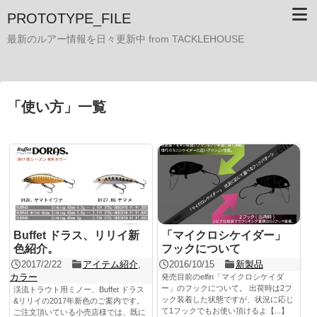
PROTOTYPE_FILE
最新のルアー情報を日々更新中 from TACKLEHOUSE
「
使い方
」
一覧
Buffet ドラス、リリイ新
「マイクロシケイダー」
色紹介。
フックについて
2017/2/22
アイテム紹介
,
2016/10/15
新製品
カラー
発売目前のelfin「マイクロシケイダ
ー」のフックについて。 出荷時は2フ
渓流トラウト用ミノー、Buffet ドラス
ック装着した状態ですが、状況に応じ
&リリイの2017年新色のご案内です。
て1フックでもお使い頂けるよ【...】
ご注文頂いている小売店様では、既に