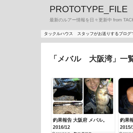
PROTOTYPE_FILE
最新のルアー情報を日々更新中 from TACK
タックルハウス スタッフがお送りするブログ
「
メバル 大阪湾
」
一
釣果報告 大阪府 メバル。
釣果
2016/12
2015/