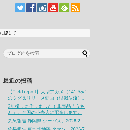
に際して
最近の投稿
【Field report】大型アカメ（141.5㎝）
のタグ＆リリース動画（標識放流）。
2年振りに作りました！非売品「うち
わ」。全国の小売店に配布します。
釣果報告 静岡県 シーバス。2026/2
釣果報告 東九州地磯 タマン。2026/7