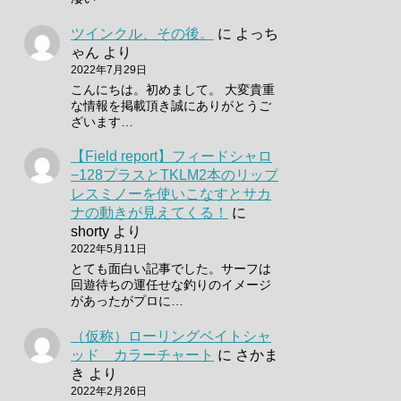
ツインクル、その後。
に
よっち
ゃん
より
2022年7月29日
こんにちは。初めまして。 大変貴重
な情報を掲載頂き誠にありがとうご
ざいます…
【Field report】フィードシャロ
−128プラスとTKLM2本のリップ
レスミノーを使いこなすとサカ
ナの動きが見えてくる！
に
shorty
より
2022年5月11日
とても面白い記事でした。サーフは
回遊待ちの運任せな釣りのイメージ
があったがプロに…
（仮称）ローリングベイトシャ
ッド カラーチャート
に
さかま
き
より
2022年2月26日