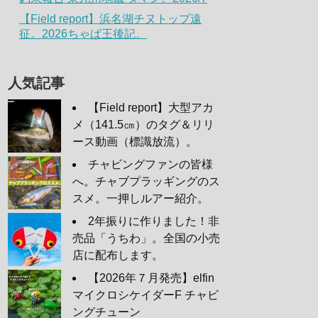
【Field report】浜名湖チヌトップ遠
征。2026ちゃぱ王後記。
人気記事
【Field report】大型アカ
メ（141.5㎝）のタグ＆リリ
ース動画（標識放流）。
チャビングファンの皆様
へ。チャブプラッギングのス
スメ。一押しルアー紹介。
2年振りに作りました！非
売品「うちわ」。全国の小売
店に配布します。
【2026年７月発売】elfin
マイクロシケイダーF チャビ
ングチューン