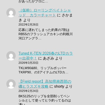
があったがプロに…
（仮称）ローリングベイトシャ
ッド カラーチャート
に
さかま
き
より
2022年2月26日
応募に遅れてしまった釣果の7割は
RB55のフラッシュアカキンの利根川
河口アングラ…
Tuned K-TEN 2026春のLTDカラ
ー出荷中！
に
あざみ
より
2026年3月20日
TKLM90&80、リップルポッパー
TKRP90、の3アイテムのLTDカ…
【Field report】高知県南西部の
磯ヒラスズキ攻略
に
shorty
より
2025年2月24日
BKS125のリップを全部削ってペン
シルとして使ってヒラ釣ってるのは
凄い