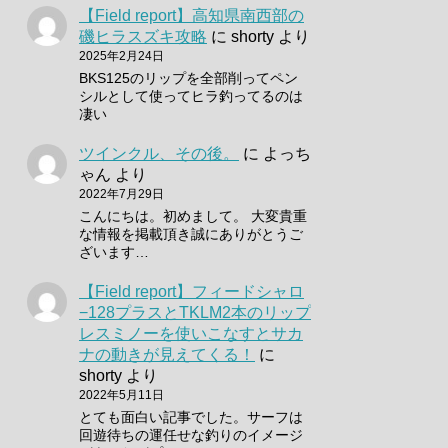
【Field report】高知県南西部の
磯ヒラスズキ攻略
に
shorty
より
2025年2月24日
BKS125のリップを全部削ってペン
シルとして使ってヒラ釣ってるのは
凄い
ツインクル、その後。
に
よっち
ゃん
より
2022年7月29日
こんにちは。初めまして。 大変貴重
な情報を掲載頂き誠にありがとうご
ざいます…
【Field report】フィードシャロ
−128プラスとTKLM2本のリップ
レスミノーを使いこなすとサカ
ナの動きが見えてくる！
に
shorty
より
2022年5月11日
とても面白い記事でした。サーフは
回遊待ちの運任せな釣りのイメージ