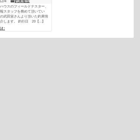
12/4
釣果報告
ハウスのフィールドテスター、
報スタッフを務めて頂いてい
の武田栄さんより頂いた釣果情
介します。 釣行日 20【...】
読む