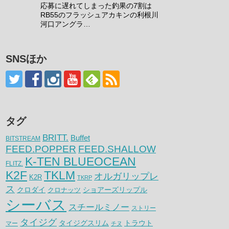
応募に遅れてしまった釣果の7割は
RB55のフラッシュアカキンの利根川
河口アングラ…
SNSほか
タグ
BRITT.
Buffet
BITSTREAM
FEED.POPPER
FEED.SHALLOW
K-TEN BLUEOCEAN
FLITZ.
K2F
TKLM
オルガリップレ
K2R
TKRP
ス
クロダイ
クロナッツ
ショアーズリップル
シーバス
スチールミノー
ストリー
タイジグ
タイジグスリム
トラウト
マー
チヌ