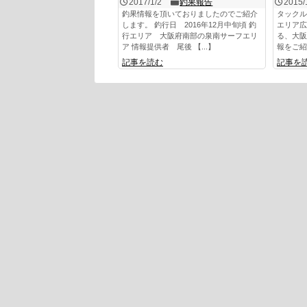
2017/1/2
釣果報告
2015/
釣果情報を頂いておりましたのでご紹介
タックル
します。 釣行日 2016年12月中旬頃 釣
エリア広
行エリア 大阪府南部の泉南サーフエリ
る、大阪
ア 情報提供者 尾後 【...】
報をご紹
記事を読む
記事を