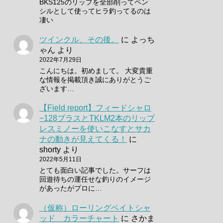
BKS125のリップを全部削ってペン
シルとして使ってヒラ釣ってるのは
凄い
ツインクル、その後。
に
よっち
ゃん
より
2022年7月29日
こんにちは。初めまして。 大変貴重
な情報を掲載頂き誠にありがとうご
ざいます…
【Field report】フィードシャロ
−128プラスとTKLM2本のリップ
レスミノーを使いこなすとサカ
ナの動きが見えてくる！
に
shorty
より
2022年5月11日
とても面白い記事でした。サーフは
回遊待ちの運任せな釣りのイメージ
があったがプロに…
（仮称）ローリングベイトシャ
ッド カラーチャート
に
さかま