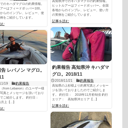
高知県沖でのキハダマグロの釣果情報。
でのキハダマグロの釣果情報。
ヒットルアーはフィードポッパー。全国
アーはフィードポッパー100。
各地からのインプレ、レビュー、使い方
からのインプレ、レビュー、使
の実例をご紹介しています。
例をご紹介しています。
記事を読む
読む
釣果報告 高知県沖 キハダマ
告 レバノン マグロ。
グロ。2018/11
11
2018/11/21
釣果報告
11/19
釣果報告
高知県の上杉様より釣果写真とメッセー
from Lebanon）のユーザー様
ジを頂いておりましたのでご紹介しま
写真とメッセージを頂いており
す。 釣行日： 2018年11月初旬頃 釣行
のでご紹介します。 釣行日：
エリア： 高知県沖エリア【...】
1月上【...】
記事を読む
読む