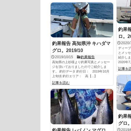
釣果報
ロ。20
釣果報告 高知県沖 キハダマ
2020/
ディープ
グロ。2019/10
とメッセ
2019/10/15
釣果報告
紹介しま
高知県の上杉様より釣果写真とメッセー
2020年
ジを頂いておりましたのでご紹介しま
記事を
す。 釣行データ 釣行日： 2019年10月
上旬頃 釣行エリア： 高【...】
記事を読む
釣果報
グロ。2
釣果報告 レバノン マグロ。
2019/