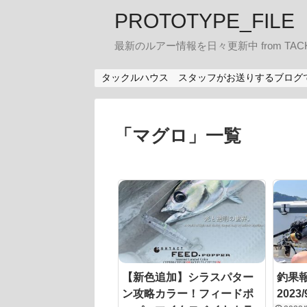
PROTOTYPE_FILE
最新のルアー情報を日々更新中 from TACK
タックルハウス スタッフがお送りするブログ
「
マグロ
」
一覧
【新色追加】シラスパター
釣果報
ン攻略カラー！フィードポ
2023/