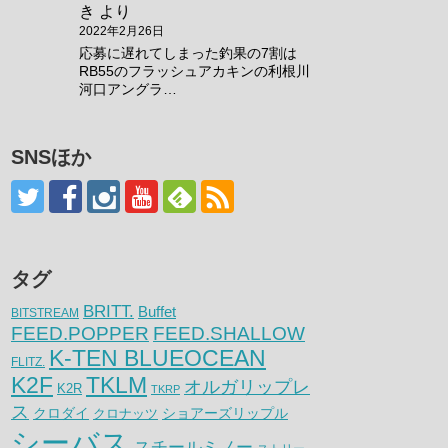
き
より
2022年2月26日
応募に遅れてしまった釣果の7割は
RB55のフラッシュアカキンの利根川
河口アングラ…
SNSほか
タグ
BRITT.
Buffet
BITSTREAM
FEED.POPPER
FEED.SHALLOW
K-TEN BLUEOCEAN
FLITZ.
K2F
TKLM
オルガリップレ
K2R
TKRP
ス
クロダイ
クロナッツ
ショアーズリップル
シーバス
スチールミノー