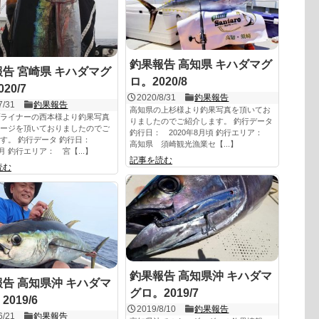
釣果報告 高知県 キハダマグ
告 宮崎県 キハダマグ
ロ。2020/8
20/7
2020/8/31
釣果報告
7/31
釣果報告
高知県の上杉様より釣果写真を頂いてお
ライナーの西本様より釣果写真
りましたのでご紹介します。 釣行データ
ージを頂いておりましたのでご
釣行日： 2020年8月頃 釣行エリア：
す。 釣行データ 釣行日：
高知県 須崎観光漁業セ【...】
7月 釣行エリア： 宮【...】
記事を読む
読む
釣果報告 高知県沖 キハダマ
告 高知県沖 キハダマ
グロ。2019/7
019/6
2019/8/10
釣果報告
6/21
釣果報告