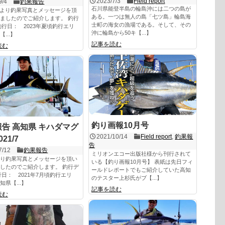
2023/7/3
Field report
9/4
釣果報告
石川県能登半島の輪島沖には二つの島が
a様より釣果写真とメッセージを頂
ある。一つは無人の島「七ツ島」輪島海
ましたのでご紹介します。 釣行
士町の海女の漁場である。そして、その
釣行日： 2023年夏頃釣行エリ
沖に輪島から50キ【...】
...】
記事を読む
読む
釣り画報10月号
告 高知県 キハダマグ
2021/10/14
Field report
,
釣果報
21/7
告
7/12
釣果報告
ミリオンエコー出版社様から刊行されて
り釣果写真とメッセージを頂い
いる【釣り画報10月号】 表紙は先日フィ
したのでご紹介します。 釣行デ
ールドレポートでもご紹介していた高知
行日： 2021年7月頃釣行エリ
のテスター上杉氏がブ【...】
知県【...】
記事を読む
読む