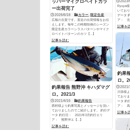
ッパーマイクロベイトカラ
2023/
Ryuy
ー出荷完了
いており
2026/6/18
カラー
,
限定生産
データ 
広報の古賀です。直近の出荷情報をお伝
ア： 北【
えします。毎年この時期恒例のシーズン
記事を
限定生産カラーシラスパターンやマイク
ロベイトパターンのカツ【...】
記事を読む
釣果報
ロ。20
釣果報告 熊野沖 キハダマグ
2021/
川添様よ
ロ。2021/3
ておりま
2021/4/16
釣果報告
ータ 釣
西村様より釣果写真とメッセージを頂い
ア： 高
ておりましたのでご紹介します。 釣行デ
記事を
ータ 釣行日： 2021年3月釣行エリ
ア： 熊野沖エ【...】
記事を読む