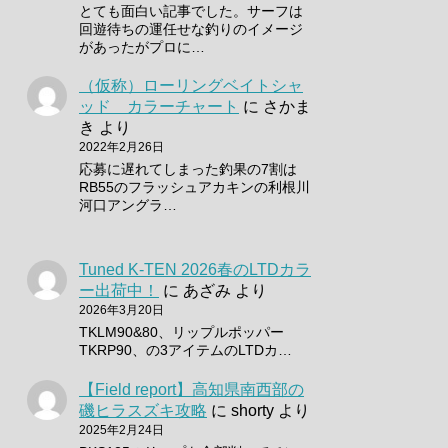
とても面白い記事でした。サーフは
回遊待ちの運任せな釣りのイメージ
があったがプロに…
（仮称）ローリングベイトシャ
ッド カラーチャート
に
さかま
き
より
2022年2月26日
応募に遅れてしまった釣果の7割は
RB55のフラッシュアカキンの利根川
河口アングラ…
Tuned K-TEN 2026春のLTDカラ
ー出荷中！
に
あざみ
より
2026年3月20日
TKLM90&80、リップルポッパー
TKRP90、の3アイテムのLTDカ…
【Field report】高知県南西部の
磯ヒラスズキ攻略
に
shorty
より
2025年2月24日