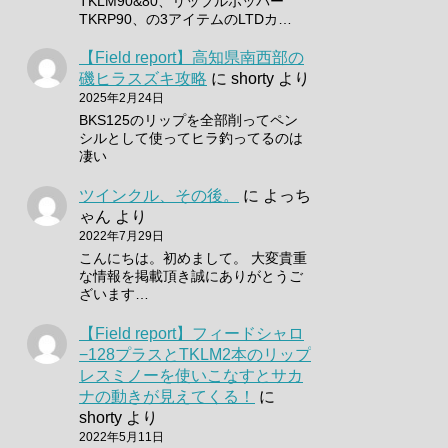
TKLM90&80、リップルポッパー
TKRP90、の3アイテムのLTDカ…
【Field report】高知県南西部の
磯ヒラスズキ攻略
に
shorty
より
2025年2月24日
BKS125のリップを全部削ってペン
シルとして使ってヒラ釣ってるのは
凄い
ツインクル、その後。
に
よっち
ゃん
より
2022年7月29日
こんにちは。初めまして。 大変貴重
な情報を掲載頂き誠にありがとうご
ざいます…
【Field report】フィードシャロ
−128プラスとTKLM2本のリップ
レスミノーを使いこなすとサカ
ナの動きが見えてくる！
に
shorty
より
2022年5月11日