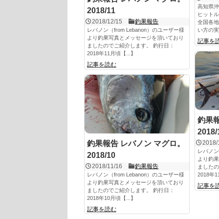
高知県沖
2018/11
ヒットル
2018/12/15
釣果報告
全国各地
レバノン（from Lebanon）のユーザー様
い方の実
より釣果写真とメッセージを頂いており
記事を
ましたのでご紹介します。 釣行日：
2018年11月頃【...】
記事を読む
釣果報
2018/
釣果報告 レバノン マグロ。
2018/
レバノン（
2018/10
より釣果
2018/11/16
釣果報告
ました
レバノン（from Lebanon）のユーザー様
2018年1
より釣果写真とメッセージを頂いており
記事を
ましたのでご紹介します。 釣行日：
2018年10月頃【...】
記事を読む