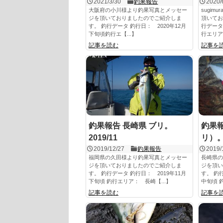
2021/3/30
釣果報告
2020/
大阪府の小川様より釣果写真とメッセー
sugi
ジを頂いておりましたのでご紹介しま
頂いてお
す。 釣行データ 釣行日： 2020年12月
行データ
下旬頃釣行エ【...】
行エリア
記事を読む
記事を
釣果報告 長崎県 ブリ。
釣果報
2019/11
リ）。2
2019/12/27
釣果報告
2019/
福岡県の久田様より釣果写真とメッセー
長崎県の
ジを頂いておりましたのでご紹介しま
ジを頂い
す。 釣行データ 釣行日： 2019年11月
す。 釣
下旬頃 釣行エリア： 長崎【...】
中旬頃 
記事を読む
記事を