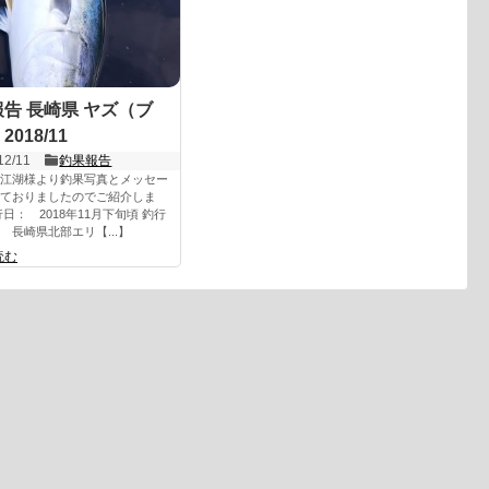
告 長崎県 ヤズ（ブ
018/11
12/11
釣果報告
江湖様より釣果写真とメッセー
ておりましたのでご紹介しま
行日： 2018年11月下旬頃 釣行
 長崎県北部エリ【...】
読む