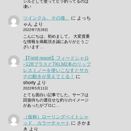
シルとして使ってヒラ釣ってるのは
凄い
ツインクル、その後。
に
よっち
ゃん
より
2022年7月29日
こんにちは。初めまして。 大変貴重
な情報を掲載頂き誠にありがとうご
ざいます…
【Field report】フィードシャロ
−128プラスとTKLM2本のリップ
レスミノーを使いこなすとサカ
ナの動きが見えてくる！
に
shorty
より
2022年5月11日
とても面白い記事でした。サーフは
回遊待ちの運任せな釣りのイメージ
があったがプロに…
（仮称）ローリングベイトシャ
ッド カラーチャート
に
さかま
き
より