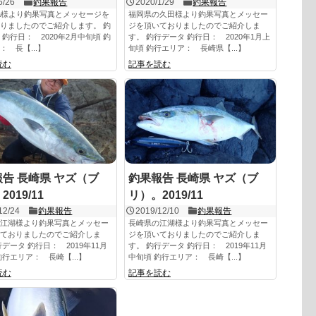
6/26
釣果報告
2020/1/29
釣果報告
mura様より釣果写真とメッセージを
福岡県の久田様より釣果写真とメッセー
りましたのでご紹介します。 釣
ジを頂いておりましたのでご紹介しま
 釣行日： 2020年2月中旬頃 釣
す。 釣行データ 釣行日： 2020年1月上
： 長【...】
旬頃 釣行エリア： 長崎県【...】
読む
記事を読む
告 長崎県 ヤズ（ブ
釣果報告 長崎県 ヤズ（ブ
019/11
リ）。2019/11
12/24
釣果報告
2019/12/10
釣果報告
江湖様より釣果写真とメッセー
長崎県の江湖様より釣果写真とメッセー
ておりましたのでご紹介しま
ジを頂いておりましたのでご紹介しま
行データ 釣行日： 2019年11月
す。 釣行データ 釣行日： 2019年11月
釣行エリア： 長崎【...】
中旬頃 釣行エリア： 長崎【...】
読む
記事を読む