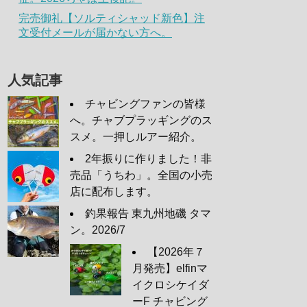
完売御礼【ソルティシャッド新色】注
文受付メールが届かない方へ。
人気記事
チャビングファンの皆様
へ。チャブプラッギングのス
スメ。一押しルアー紹介。
2年振りに作りました！非
売品「うちわ」。全国の小売
店に配布します。
釣果報告 東九州地磯 タマ
ン。2026/7
【2026年７
月発売】elfinマ
イクロシケイダ
ーF チャビング