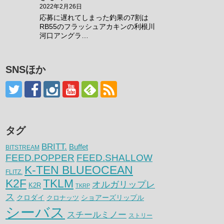
2022年2月26日
応募に遅れてしまった釣果の7割は
RB55のフラッシュアカキンの利根川
河口アングラ…
SNSほか
タグ
BRITT.
Buffet
BITSTREAM
FEED.POPPER
FEED.SHALLOW
K-TEN BLUEOCEAN
FLITZ.
K2F
TKLM
オルガリップレ
K2R
TKRP
ス
クロダイ
クロナッツ
ショアーズリップル
シーバス
スチールミノー
ストリー