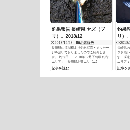
釣果報告 長崎県 ヤズ（ブ
釣果報
リ）。2018/12
リ）。2
2018/12/28
釣果報告
2018/
長崎県の江湖様より釣果写真とメッセー
長崎県の
ジを頂いておりましたのでご紹介しま
ジを頂い
す。 釣行日： 2018年12月下旬頃 釣行
す。 釣
エリア： 長崎県北部エリ【...】
エリア：
記事を読む
記事を