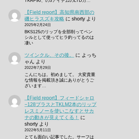
TKRP90、の3アイテムのLTDカ…
【Field report】高知県南西部の
磯ヒラスズキ攻略
に
shorty
より
2025年2月24日
BKS125のリップを全部削ってペン
シルとして使ってヒラ釣ってるのは
凄い
ツインクル、その後。
に
よっち
ゃん
より
2022年7月29日
こんにちは。初めまして。 大変貴重
な情報を掲載頂き誠にありがとうご
ざいます…
【Field report】フィードシャロ
−128プラスとTKLM2本のリップ
レスミノーを使いこなすとサカ
ナの動きが見えてくる！
に
shorty
より
2022年5月11日
とても面白い記事でした。サーフは