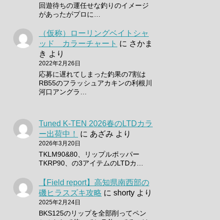
回遊待ちの運任せな釣りのイメージ
があったがプロに…
（仮称）ローリングベイトシャ
ッド カラーチャート
に
さかま
き
より
2022年2月26日
応募に遅れてしまった釣果の7割は
RB55のフラッシュアカキンの利根川
河口アングラ…
Tuned K-TEN 2026春のLTDカラ
ー出荷中！
に
あざみ
より
2026年3月20日
TKLM90&80、リップルポッパー
TKRP90、の3アイテムのLTDカ…
【Field report】高知県南西部の
磯ヒラスズキ攻略
に
shorty
より
2025年2月24日
BKS125のリップを全部削ってペン