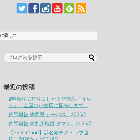
に際して
最近の投稿
2年振りに作りました！非売品「うち
わ」。全国の小売店に配布します。
釣果報告 静岡県 シーバス。2026/2
釣果報告 東九州地磯 タマン。2026/7
【Field report】浜名湖チヌトップ遠
征。2026ちゃぱ王後記。