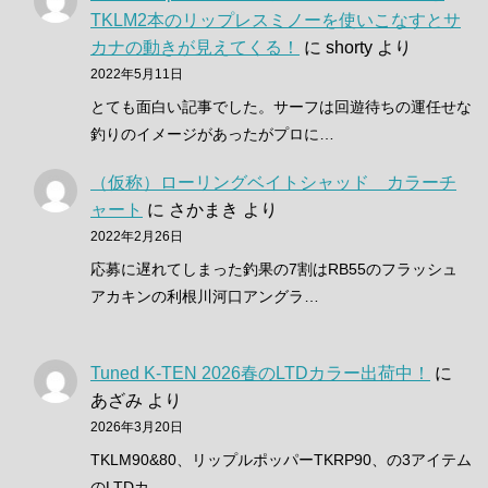
TKLM2本のリップレスミノーを使いこなすとサ
カナの動きが見えてくる！
に
shorty
より
2022年5月11日
とても面白い記事でした。サーフは回遊待ちの運任せな
釣りのイメージがあったがプロに…
（仮称）ローリングベイトシャッド カラーチ
ャート
に
さかまき
より
2022年2月26日
応募に遅れてしまった釣果の7割はRB55のフラッシュ
アカキンの利根川河口アングラ…
Tuned K-TEN 2026春のLTDカラー出荷中！
に
あざみ
より
2026年3月20日
TKLM90&80、リップルポッパーTKRP90、の3アイテム
のLTDカ…