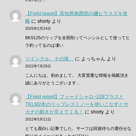
【Field report】高知県南西部の磯ヒラスズキ攻
略
に
shorty
より
2025年2月24日
BKS125のリップを全部削ってペンシルとして使ってヒ
ラ釣ってるのは凄い
ツインクル、その後。
に
よっちゃん
より
2022年7月29日
こんにちは。初めまして。 大変貴重な情報を掲載頂き
誠にありがとうございます…
【Field report】フィードシャロ−128プラスと
TKLM2本のリップレスミノーを使いこなすとサ
カナの動きが見えてくる！
に
shorty
より
2022年5月11日
とても面白い記事でした。サーフは回遊待ちの運任せな