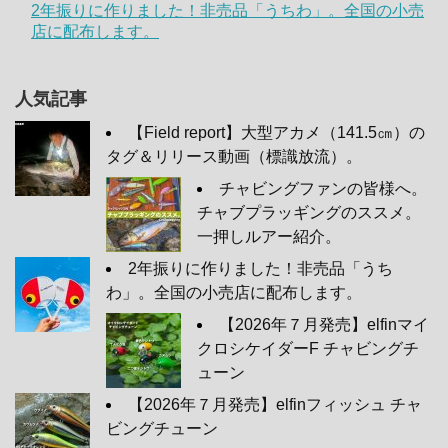
2年振りに作りました！非売品「うちわ」。全国の小売
店に配布します。
人気記事
【Field report】大型アカメ（141.5㎝）の
タグ＆リリース動画（標識放流）。
チャビングファンの皆様へ。
チャブプラッギングのススメ。
一押しルアー紹介。
2年振りに作りました！非売品「うち
わ」。全国の小売店に配布します。
【2026年７月発売】elfinマイ
クロシケイダーF チャビングチ
ューン
【2026年７月発売】elfinフィッシュ チャ
ビングチューン