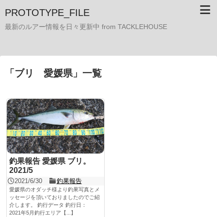
PROTOTYPE_FILE
最新のルアー情報を日々更新中 from TACKLEHOUSE
「
ブリ 愛媛県
」
一覧
釣果報告 愛媛県 ブリ。
2021/5
2021/6/30
釣果報告
愛媛県のオダッチ様より釣果写真とメ
ッセージを頂いておりましたのでご紹
介します。 釣行データ 釣行日：
2021年5月釣行エリア【...】