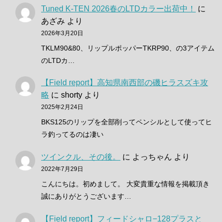
Tuned K-TEN 2026春のLTDカラー出荷中！
に
あざみ
より
2026年3月20日
TKLM90&80、リップルポッパーTKRP90、の3アイテム
のLTDカ…
【Field report】高知県南西部の磯ヒラスズキ攻
略
に
shorty
より
2025年2月24日
BKS125のリップを全部削ってペンシルとして使ってヒ
ラ釣ってるのは凄い
ツインクル、その後。
に
よっちゃん
より
2022年7月29日
こんにちは。初めまして。 大変貴重な情報を掲載頂き
誠にありがとうございます…
【Field report】フィードシャロ−128プラスと