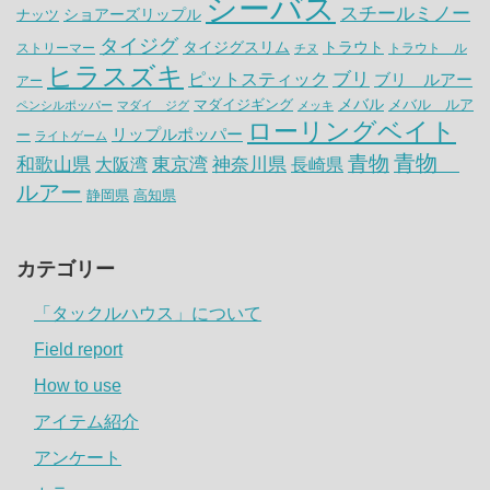
シーバス
スチールミノー
ナッツ
ショアーズリップル
タイジグ
タイジグスリム
トラウト
ストリーマー
トラウト ル
チヌ
ヒラスズキ
ピットスティック
ブリ
ブリ ルアー
アー
メバル
マダイジギング
メバル ルア
ペンシルポッパー
マダイ ジグ
メッキ
ローリングベイト
リップルポッパー
ー
ライトゲーム
青物
青物
神奈川県
和歌山県
大阪湾
東京湾
長崎県
ルアー
静岡県
高知県
カテゴリー
「タックルハウス」について
Field report
How to use
アイテム紹介
アンケート