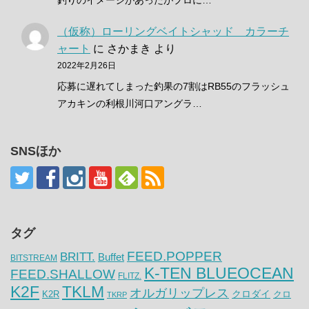
釣りのイメージがあったがプロに…
（仮称）ローリングベイトシャッド カラーチ
ャート
に
さかまき
より
2022年2月26日
応募に遅れてしまった釣果の7割はRB55のフラッシュ
アカキンの利根川河口アングラ…
SNSほか
タグ
FEED.POPPER
BRITT.
Buffet
BITSTREAM
K-TEN BLUEOCEAN
FEED.SHALLOW
FLITZ.
K2F
TKLM
オルガリップレス
クロダイ
K2R
クロ
TKRP