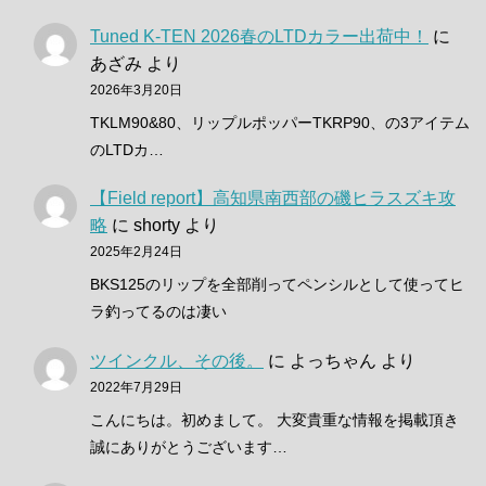
Tuned K-TEN 2026春のLTDカラー出荷中！
に
あざみ
より
2026年3月20日
TKLM90&80、リップルポッパーTKRP90、の3アイテム
のLTDカ…
【Field report】高知県南西部の磯ヒラスズキ攻
略
に
shorty
より
2025年2月24日
BKS125のリップを全部削ってペンシルとして使ってヒ
ラ釣ってるのは凄い
ツインクル、その後。
に
よっちゃん
より
2022年7月29日
こんにちは。初めまして。 大変貴重な情報を掲載頂き
誠にありがとうございます…