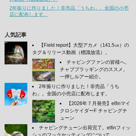
2年振りに作りました！非売品「うちわ」。全国の小売
店に配布します。
人気記事
【Field report】大型アカメ（141.5㎝）の
タグ＆リリース動画（標識放流）。
チャビングファンの皆様へ。
チャブプラッギングのススメ。
一押しルアー紹介。
2年振りに作りました！非売品「うち
わ」。全国の小売店に配布します。
【2026年７月発売】elfinマイ
クロシケイダーF チャビングチ
ューン
チャビングチューン出荷完了。elfinフィッ
シュのフックセッティングについて。