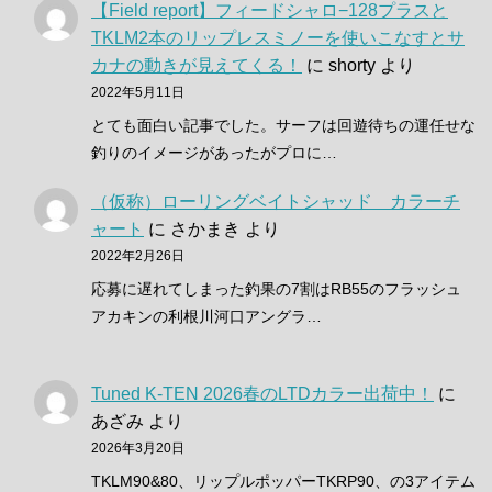
【Field report】フィードシャロ−128プラスと
TKLM2本のリップレスミノーを使いこなすとサ
カナの動きが見えてくる！
に
shorty
より
2022年5月11日
とても面白い記事でした。サーフは回遊待ちの運任せな
釣りのイメージがあったがプロに…
（仮称）ローリングベイトシャッド カラーチ
ャート
に
さかまき
より
2022年2月26日
応募に遅れてしまった釣果の7割はRB55のフラッシュ
アカキンの利根川河口アングラ…
Tuned K-TEN 2026春のLTDカラー出荷中！
に
あざみ
より
2026年3月20日
TKLM90&80、リップルポッパーTKRP90、の3アイテム