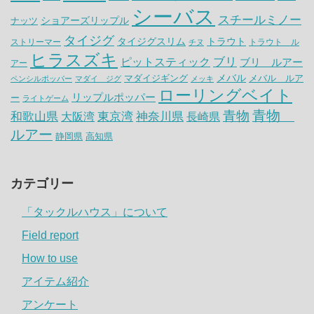
シーバス
スチールミノー
ナッツ
ショアーズリップル
タイジグ
タイジグスリム
トラウト
ストリーマー
トラウト ル
チヌ
ヒラスズキ
ピットスティック
ブリ
ブリ ルアー
アー
メバル
マダイジギング
メバル ルア
ペンシルポッパー
マダイ ジグ
メッキ
ローリングベイト
リップルポッパー
ー
ライトゲーム
青物
青物
神奈川県
和歌山県
大阪湾
東京湾
長崎県
ルアー
静岡県
高知県
カテゴリー
「タックルハウス」について
Field report
How to use
アイテム紹介
アンケート