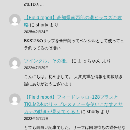
のLTDカ…
【Field report】高知県南西部の磯ヒラスズキ攻
略
に
shorty
より
2025年2月24日
BKS125のリップを全部削ってペンシルとして使ってヒ
ラ釣ってるのは凄い
ツインクル、その後。
に
よっちゃん
より
2022年7月29日
こんにちは。初めまして。 大変貴重な情報を掲載頂き
誠にありがとうございます…
【Field report】フィードシャロ−128プラスと
TKLM2本のリップレスミノーを使いこなすとサ
カナの動きが見えてくる！
に
shorty
より
2022年5月11日
とても面白い記事でした。サーフは回遊待ちの運任せな