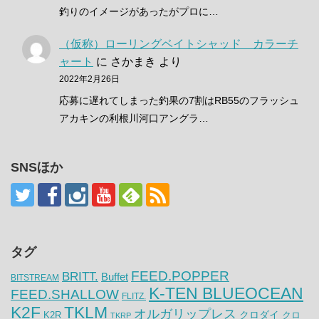
釣りのイメージがあったがプロに…
（仮称）ローリングベイトシャッド カラーチ
ャート
に
さかまき
より
2022年2月26日
応募に遅れてしまった釣果の7割はRB55のフラッシュ
アカキンの利根川河口アングラ…
SNSほか
タグ
FEED.POPPER
BRITT.
Buffet
BITSTREAM
K-TEN BLUEOCEAN
FEED.SHALLOW
FLITZ.
K2F
TKLM
オルガリップレス
クロダイ
K2R
クロ
TKRP