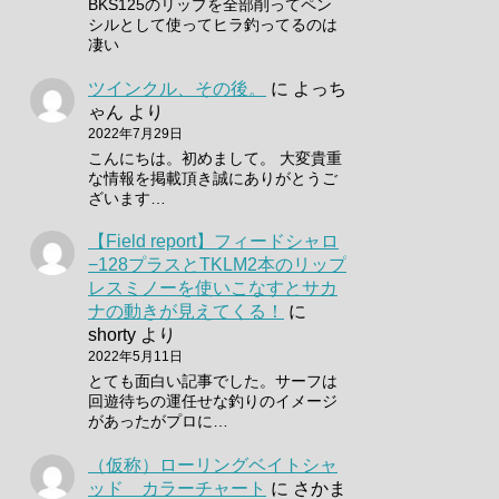
BKS125のリップを全部削ってペン
シルとして使ってヒラ釣ってるのは
凄い
ツインクル、その後。
に
よっち
ゃん
より
2022年7月29日
こんにちは。初めまして。 大変貴重
な情報を掲載頂き誠にありがとうご
ざいます…
【Field report】フィードシャロ
−128プラスとTKLM2本のリップ
レスミノーを使いこなすとサカ
ナの動きが見えてくる！
に
shorty
より
2022年5月11日
とても面白い記事でした。サーフは
回遊待ちの運任せな釣りのイメージ
があったがプロに…
（仮称）ローリングベイトシャ
ッド カラーチャート
に
さかま