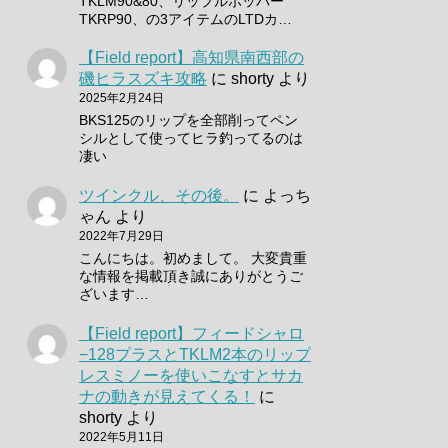
TKLM90&80、リップルポッパー
TKRP90、の3アイテムのLTDカ…
【Field report】高知県南西部の
磯ヒラスズキ攻略
に
shorty
より
2025年2月24日
BKS125のリップを全部削ってペン
シルとして使ってヒラ釣ってるのは
凄い
ツインクル、その後。
に
よっち
ゃん
より
2022年7月29日
こんにちは。初めまして。 大変貴重
な情報を掲載頂き誠にありがとうご
ざいます…
【Field report】フィードシャロ
−128プラスとTKLM2本のリップ
レスミノーを使いこなすとサカ
ナの動きが見えてくる！
に
shorty
より
2022年5月11日