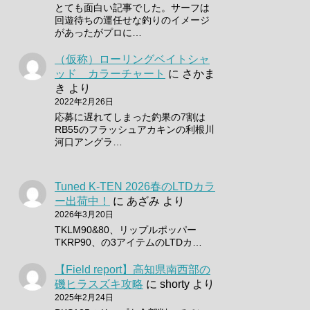
とても面白い記事でした。サーフは
回遊待ちの運任せな釣りのイメージ
があったがプロに…
（仮称）ローリングベイトシャ
ッド カラーチャート
に
さかま
き
より
2022年2月26日
応募に遅れてしまった釣果の7割は
RB55のフラッシュアカキンの利根川
河口アングラ…
Tuned K-TEN 2026春のLTDカラ
ー出荷中！
に
あざみ
より
2026年3月20日
TKLM90&80、リップルポッパー
TKRP90、の3アイテムのLTDカ…
【Field report】高知県南西部の
磯ヒラスズキ攻略
に
shorty
より
2025年2月24日