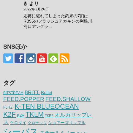
き
より
2022年2月26日
応募に遅れてしまった釣果の7割は
RB55のフラッシュアカキンの利根川
河口アングラ…
SNSほか
タグ
BRITT.
Buffet
BITSTREAM
FEED.POPPER
FEED.SHALLOW
K-TEN BLUEOCEAN
FLITZ.
K2F
TKLM
オルガリップレ
K2R
TKRP
ス
クロダイ
クロナッツ
ショアーズリップル
シーバス
スチールミノー