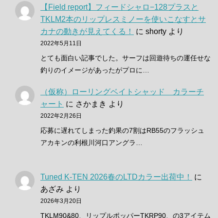
【Field report】フィードシャロ−128プラスと
TKLM2本のリップレスミノーを使いこなすとサ
カナの動きが見えてくる！
に
shorty
より
2022年5月11日
とても面白い記事でした。サーフは回遊待ちの運任せな
釣りのイメージがあったがプロに…
（仮称）ローリングベイトシャッド カラーチ
ャート
に
さかまき
より
2022年2月26日
応募に遅れてしまった釣果の7割はRB55のフラッシュ
アカキンの利根川河口アングラ…
Tuned K-TEN 2026春のLTDカラー出荷中！
に
あざみ
より
2026年3月20日
TKLM90&80、リップルポッパーTKRP90、の3アイテム