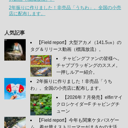
2年振りに作りました！非売品「うちわ」。全国の小売
店に配布します。
人気記事
【Field report】大型アカメ（141.5㎝）の
タグ＆リリース動画（標識放流）。
チャビングファンの皆様へ。
チャブプラッギングのススメ。
一押しルアー紹介。
2年振りに作りました！非売品「うち
わ」。全国の小売店に配布します。
【2026年７月発売】elfinマイ
クロシケイダーF チャビングチ
ューン
【Field report】今年も関東ケタバスゲー
ム。着せ替えストリーマーがまさかの大活