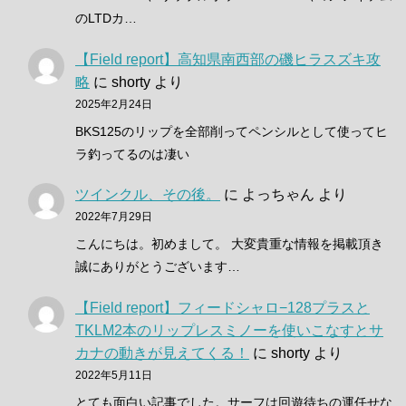
のLTDカ…
【Field report】高知県南西部の磯ヒラスズキ攻
略
に
shorty
より
2025年2月24日
BKS125のリップを全部削ってペンシルとして使ってヒ
ラ釣ってるのは凄い
ツインクル、その後。
に
よっちゃん
より
2022年7月29日
こんにちは。初めまして。 大変貴重な情報を掲載頂き
誠にありがとうございます…
【Field report】フィードシャロ−128プラスと
TKLM2本のリップレスミノーを使いこなすとサ
カナの動きが見えてくる！
に
shorty
より
2022年5月11日
とても面白い記事でした。サーフは回遊待ちの運任せな