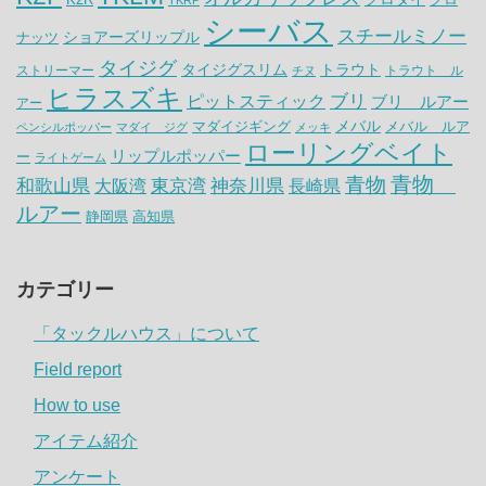
シーバス
スチールミノー
ナッツ
ショアーズリップル
タイジグ
タイジグスリム
トラウト
ストリーマー
トラウト ル
チヌ
ヒラスズキ
ピットスティック
ブリ
ブリ ルアー
アー
メバル
マダイジギング
メバル ルア
ペンシルポッパー
マダイ ジグ
メッキ
ローリングベイト
リップルポッパー
ー
ライトゲーム
青物
青物
神奈川県
和歌山県
大阪湾
東京湾
長崎県
ルアー
静岡県
高知県
カテゴリー
「タックルハウス」について
Field report
How to use
アイテム紹介
アンケート