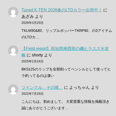
Tuned K-TEN 2026春のLTDカラー出荷中！
に
あざみ
より
2026年3月20日
TKLM90&80、リップルポッパーTKRP90、の3アイテム
のLTDカ…
【Field report】高知県南西部の磯ヒラスズキ攻
略
に
shorty
より
2025年2月24日
BKS125のリップを全部削ってペンシルとして使ってヒ
ラ釣ってるのは凄い
ツインクル、その後。
に
よっちゃん
より
2022年7月29日
こんにちは。初めまして。 大変貴重な情報を掲載頂き
誠にありがとうございます…