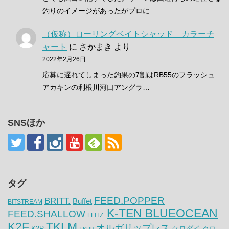
釣りのイメージがあったがプロに…
（仮称）ローリングベイトシャッド カラーチ
ャート
に
さかまき
より
2022年2月26日
応募に遅れてしまった釣果の7割はRB55のフラッシュ
アカキンの利根川河口アングラ…
SNSほか
タグ
FEED.POPPER
BRITT.
Buffet
BITSTREAM
K-TEN BLUEOCEAN
FEED.SHALLOW
FLITZ.
K2F
TKLM
オルガリップレス
クロダイ
K2R
クロ
TKRP